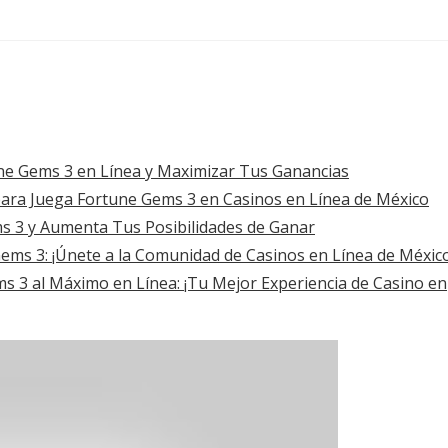
une Gems 3 en Línea y Maximizar Tus Ganancias
ara Juega Fortune Gems 3 en Casinos en Línea de México
 3 y Aumenta Tus Posibilidades de Ganar
ems 3: ¡Únete a la Comunidad de Casinos en Línea de México
 3 al Máximo en Línea: ¡Tu Mejor Experiencia de Casino en