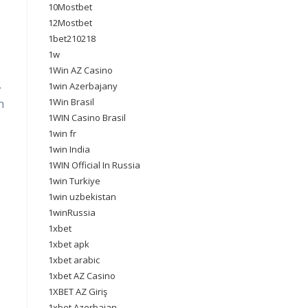
10Mostbet
12Mostbet
1bet210218
1w
1Win AZ Casino
.
1win Azerbajany
1Win Brasil
n
1WIN Casino Brasil
1win fr
1win India
1WIN Official In Russia
1win Turkiye
1win uzbekistan
1winRussia
1xbet
s
1xbet apk
1xbet arabic
1xbet AZ Casino
1XBET AZ Giriş
1xbet Azerbajan