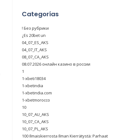
Categorías
! Без рубрики
¿Es 20bet un
04_07_ES_AKS
04_07_IT_AKS
08_07_CA_AKS
08.07.2026 онлайн казино в россии
1
n
1-xbeti18034
1-xbetindia
1-xbetindia.com
1-xbetmorocco
10
10_07_AU_AKS
10_07_CA_AKS
10_07_PL_AKS
100 Ilmaiskierrosta Ilman Kierrätystä: Parhaat