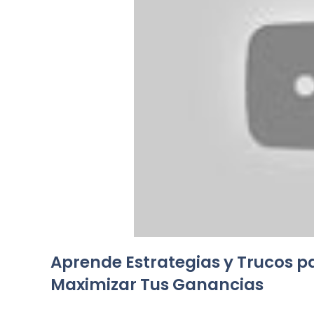
Aprende Estrategias y Trucos p
Maximizar Tus Ganancias