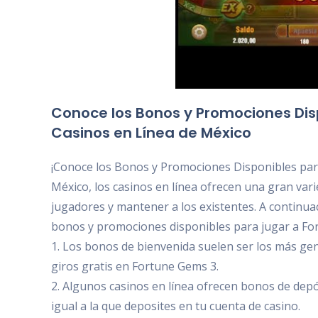
Conoce los Bonos y Promociones Dis
Casinos en Línea de México
¡Conoce los Bonos y Promociones Disponibles par
México, los casinos en línea ofrecen una gran va
jugadores y mantener a los existentes. A continua
bonos y promociones disponibles para jugar a For
1. Los bonos de bienvenida suelen ser los más gen
giros gratis en Fortune Gems 3.
2. Algunos casinos en línea ofrecen bonos de depó
igual a la que deposites en tu cuenta de casino.