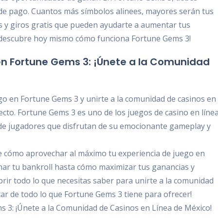
s de pago. Cuantos más símbolos alinees, mayores serán tus
 y giros gratis que pueden ayudarte a aumentar tus
 y descubre hoy mismo cómo funciona Fortune Gems 3!
n Fortune Gems 3: ¡Únete a la Comunidad
go en Fortune Gems 3 y unirte a la comunidad de casinos en
ecto. Fortune Gems 3 es uno de los juegos de casino en líne
de jugadores que disfrutan de su emocionante gameplay y
e cómo aprovechar al máximo tu experiencia de juego en
nar tu bankroll hasta cómo maximizar tus ganancias y
brir todo lo que necesitas saber para unirte a la comunidad
tar de todo lo que Fortune Gems 3 tiene para ofrecer!
 3: ¡Únete a la Comunidad de Casinos en Línea de México!