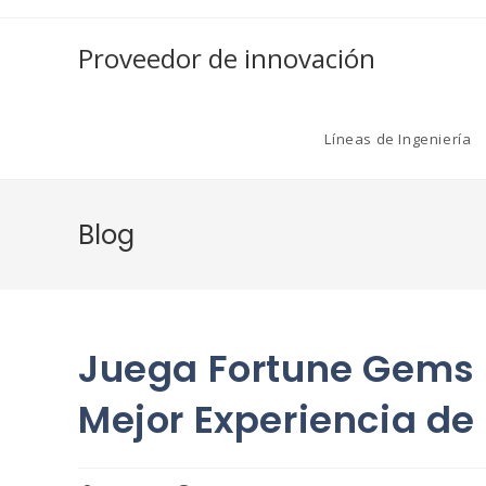
Saltar
al
Proveedor de innovación
contenido
Líneas de Ingeniería
Blog
Juega Fortune Gems 3
Mejor Experiencia de