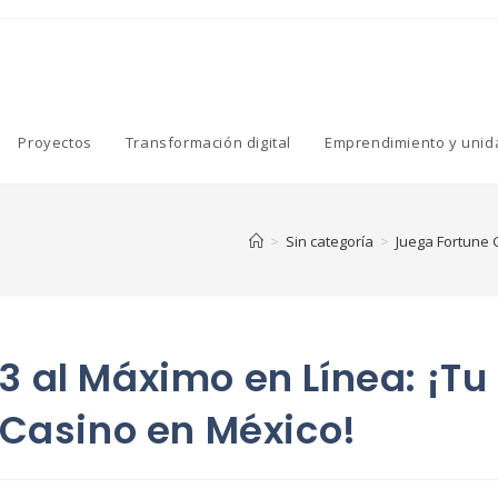
Proyectos
Transformación digital
Emprendimiento y unid
>
Sin categoría
>
Juega Fortune 
 al Máximo en Línea: ¡Tu
 Casino en México!