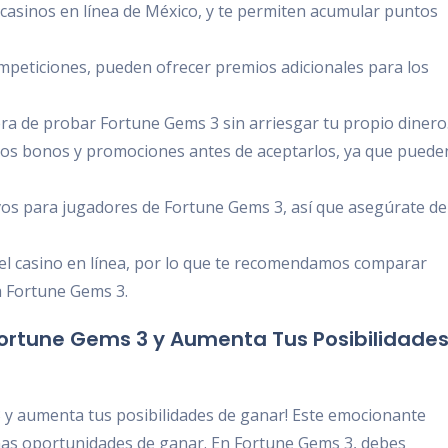
 casinos en línea de México, y te permiten acumular puntos
mpeticiones, pueden ofrecer premios adicionales para los
ra de probar Fortune Gems 3 sin arriesgar tu propio dinero
 los bonos y promociones antes de aceptarlos, ya que puede
ivos para jugadores de Fortune Gems 3, así que asegúrate de
el casino en línea, por lo que te recomendamos comparar
a Fortune Gems 3.
ortune Gems 3 y Aumenta Tus Posibilidade
 y aumenta tus posibilidades de ganar! Este emocionante
chas oportunidades de ganar. En Fortune Gems 3, debes