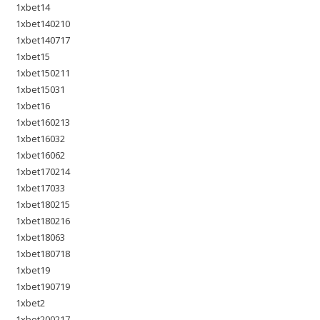
1xbet14
1xbet140210
1xbet140717
1xbet15
1xbet150211
1xbet15031
1xbet16
1xbet160213
1xbet16032
1xbet16062
1xbet170214
1xbet17033
1xbet180215
1xbet180216
1xbet18063
1xbet180718
1xbet19
1xbet190719
1xbet2
1xbet200217