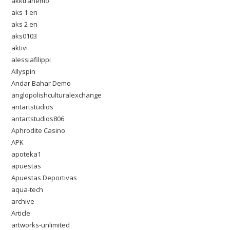
akktranemo
aks 1 en
aks 2 en
aks0103
aktivi
alessiafilippi
Allyspin
Andar Bahar Demo
anglopolishculturalexchange
antartstudios
antartstudios806
Aphrodite Casino
APK
apoteka1
apuestas
Apuestas Deportivas
aqua-tech
archive
Article
artworks-unlimited