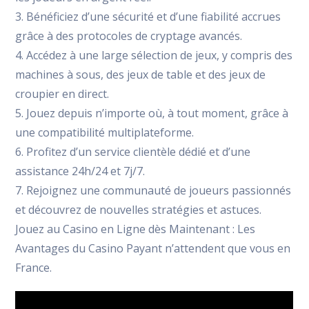
3. Bénéficiez d’une sécurité et d’une fiabilité accrues
grâce à des protocoles de cryptage avancés.
4. Accédez à une large sélection de jeux, y compris des
machines à sous, des jeux de table et des jeux de
croupier en direct.
5. Jouez depuis n’importe où, à tout moment, grâce à
une compatibilité multiplateforme.
6. Profitez d’un service clientèle dédié et d’une
assistance 24h/24 et 7j/7.
7. Rejoignez une communauté de joueurs passionnés
et découvrez de nouvelles stratégies et astuces.
Jouez au Casino en Ligne dès Maintenant : Les
Avantages du Casino Payant n’attendent que vous en
France.