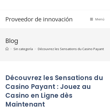
Saltar
al
contenido
Proveedor de innovación
Menú
Blog
>
Sin categoría
>
Découvrez les Sensations du Casino Payant : Jo
Découvrez les Sensations du
Casino Payant : Jouez au
Casino en Ligne dès
Maintenant