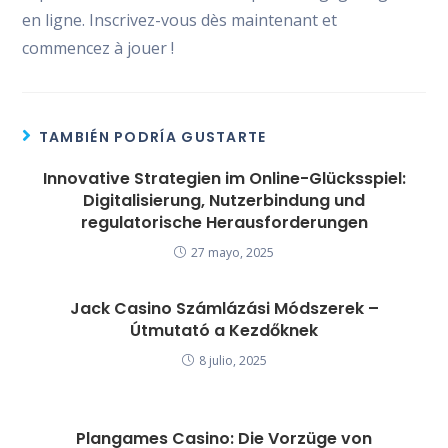
en ligne. Inscrivez-vous dès maintenant et
commencez à jouer !
TAMBIÉN PODRÍA GUSTARTE
Innovative Strategien im Online-Glücksspiel:
Digitalisierung, Nutzerbindung und
regulatorische Herausforderungen
27 mayo, 2025
Jack Casino Számlázási Módszerek –
Útmutató a Kezdőknek
8 julio, 2025
Plangames Casino: Die Vorzüge von