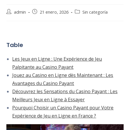
Autor
Publicación
Categoría
admin
21 enero, 2026
Sin categoría
de
de
de
la
la
la
entrada:
entrada:
entrada:
Table
Les Jeux en Ligne : Une Expérience de Jeu
Palpitante au Casino Payant
Jouez au Casino en Ligne dès Maintenant : Les
Avantages du Casino Payant
Découvrez les Sensations du Casino Payant : Les
Meilleurs Jeux en Ligne à Essayer
Pourquoi Choisir un Casino Payant pour Votre
Expérience de Jeu en Ligne en France ?