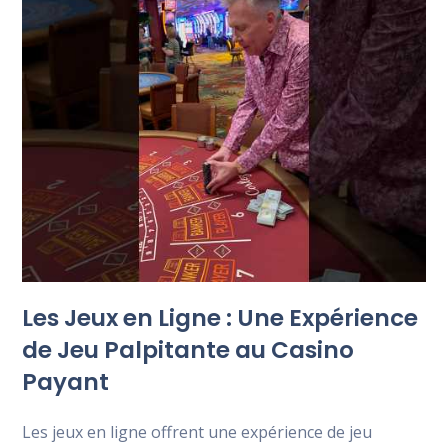
Les Jeux en Ligne : Une Expérience
de Jeu Palpitante au Casino
Payant
Les jeux en ligne offrent une expérience de jeu