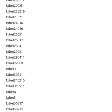
1xbet20035
1xbet220219
1xbet23021
1xbet24036
1xbet24046
1xbet26031
1xbet26037
1xbet28041
1xbet29031
1xbet290411
1xbet29069
1xbet3
1xbet30711
1xbet310310
1xbet310511
1xbet4
1xbet5
1xbet50617
1xbet50712