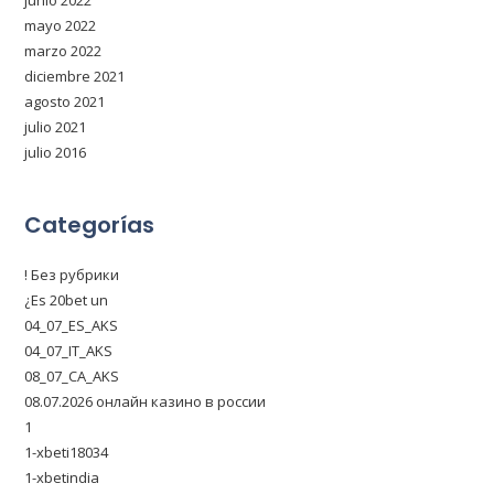
junio 2022
mayo 2022
marzo 2022
diciembre 2021
agosto 2021
julio 2021
julio 2016
Categorías
! Без рубрики
¿Es 20bet un
04_07_ES_AKS
04_07_IT_AKS
08_07_CA_AKS
08.07.2026 онлайн казино в россии
1
1-xbeti18034
1-xbetindia