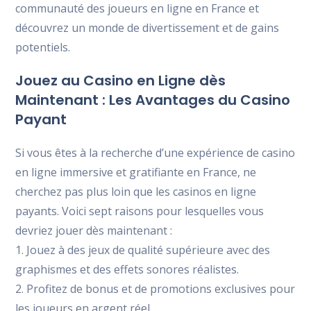
communauté des joueurs en ligne en France et
découvrez un monde de divertissement et de gains
potentiels.
Jouez au Casino en Ligne dès
Maintenant : Les Avantages du Casino
Payant
Si vous êtes à la recherche d’une expérience de casino
en ligne immersive et gratifiante en France, ne
cherchez pas plus loin que les casinos en ligne
payants. Voici sept raisons pour lesquelles vous
devriez jouer dès maintenant :
1. Jouez à des jeux de qualité supérieure avec des
graphismes et des effets sonores réalistes.
2. Profitez de bonus et de promotions exclusives pour
les joueurs en argent réel.