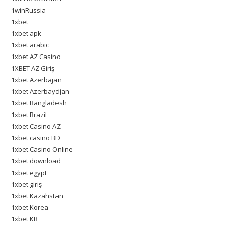
1winRussia
1xbet
1xbet apk
1xbet arabic
1xbet AZ Casino
1XBET AZ Giriş
1xbet Azerbajan
1xbet Azerbaydjan
1xbet Bangladesh
1xbet Brazil
1xbet Casino AZ
1xbet casino BD
1xbet Casino Online
1xbet download
1xbet egypt
1xbet giriş
1xbet Kazahstan
1xbet Korea
1xbet KR