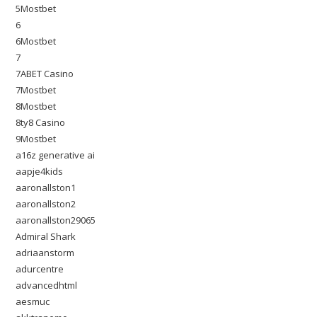
5Mostbet
6
6Mostbet
7
7ABET Casino
7Mostbet
8Mostbet
8ty8 Casino
9Mostbet
a16z generative ai
aapje4kids
aaronallston1
aaronallston2
aaronallston29065
Admiral Shark
adriaanstorm
adurcentre
advancedhtml
aesmuc