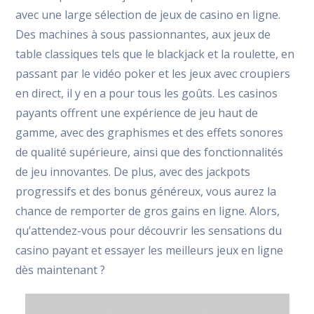
avec une large sélection de jeux de casino en ligne.
Des machines à sous passionnantes, aux jeux de
table classiques tels que le blackjack et la roulette, en
passant par le vidéo poker et les jeux avec croupiers
en direct, il y en a pour tous les goûts. Les casinos
payants offrent une expérience de jeu haut de
gamme, avec des graphismes et des effets sonores
de qualité supérieure, ainsi que des fonctionnalités
de jeu innovantes. De plus, avec des jackpots
progressifs et des bonus généreux, vous aurez la
chance de remporter de gros gains en ligne. Alors,
qu’attendez-vous pour découvrir les sensations du
casino payant et essayer les meilleurs jeux en ligne
dès maintenant ?