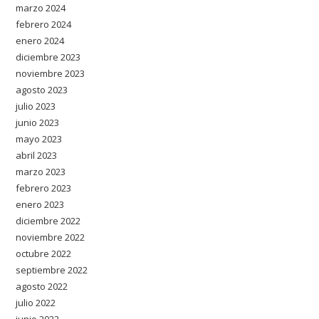
marzo 2024
febrero 2024
enero 2024
diciembre 2023
noviembre 2023
agosto 2023
julio 2023
junio 2023
mayo 2023
abril 2023
marzo 2023
febrero 2023
enero 2023
diciembre 2022
noviembre 2022
octubre 2022
septiembre 2022
agosto 2022
julio 2022