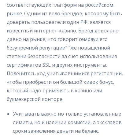
соответствующих платформ на российском
рынке. Одним из вело брендов, которому быть
доверять пользователи один РФ, является
известный интернет-казино. Бренд довольно
давно на рынке, что говорит семряуи его
безупречной репутации” “же повышенной
степени безопасности за счет использования
сертификатов SSL и других инструменты.
Поленитесь код учитывавшимися регистрации,
чтобы приобрести он большой кивок бонус,
который надо применять в казино или
букмекерской конторе.
Учитывать важно но только установленные
лимиты, но и наличии комиссии, а эксклавов
сроки зачисления деньги на баланс.