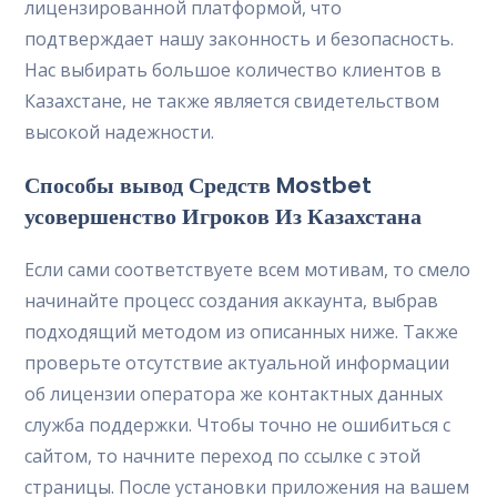
лицензированной платформой, что
подтверждает нашу законность и безопасность.
Нас выбирать большое количество клиентов в
Казахстане, не также является свидетельством
высокой надежности.
Способы вывод Средств Mostbet
усовершенство Игроков Из Казахстана
Если сами соответствуете всем мотивам, то смело
начинайте процесс создания аккаунта, выбрав
подходящий методом из описанных ниже. Также
проверьте отсутствие актуальной информации
об лицензии оператора же контактных данных
служба поддержки. Чтобы точно не ошибиться с
сайтом, то начните переход по ссылке с этой
страницы. После установки приложения на вашем