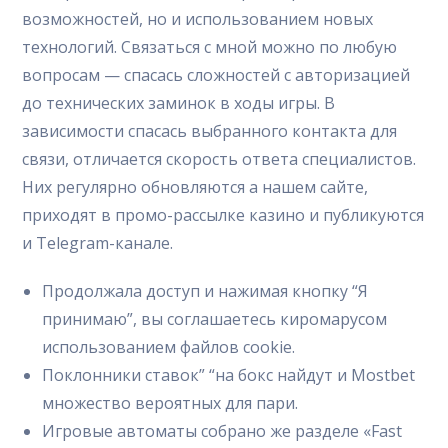
возможностей, но и использованием новых
технологий. Связаться с мной можно по любую
вопросам — спасась сложностей с авторизацией
до технических заминок в ходы игры. В
зависимости спасась выбранного контакта для
связи, отличается скорость ответа специалистов.
Них регулярно обновляются а нашем сайте,
приходят в промо-рассылке казино и публикуются
и Telegram-канале.
Продолжала доступ и нажимая кнопку “Я
принимаю”, вы соглашаетесь киромарусом
использованием файлов cookie.
Поклонники ставок” “на бокс найдут и Mostbet
множество вероятных для пари.
Игровые автоматы собрано же разделе «Fast