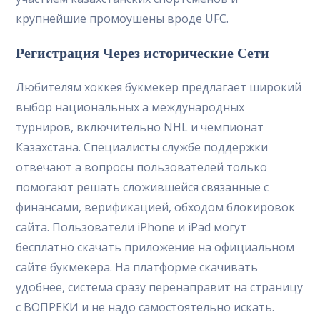
крупнейшие промоушены вроде UFC.
Регистрация Через исторические Сети
Любителям хоккея букмекер предлагает широкий
выбор национальных а международных
турниров, включительно NHL и чемпионат
Казахстана. Специалисты службе поддержки
отвечают а вопросы пользователей только
помогают решать сложившейся связанные с
финансами, верификацией, обходом блокировок
сайта. Пользователи iPhone и iPad могут
бесплатно скачать приложение на официальном
сайте букмекера. На платформе скачивать
удобнее, система сразу перенаправит на страницу
с ВОПРЕКИ и не надо самостоятельно искать.