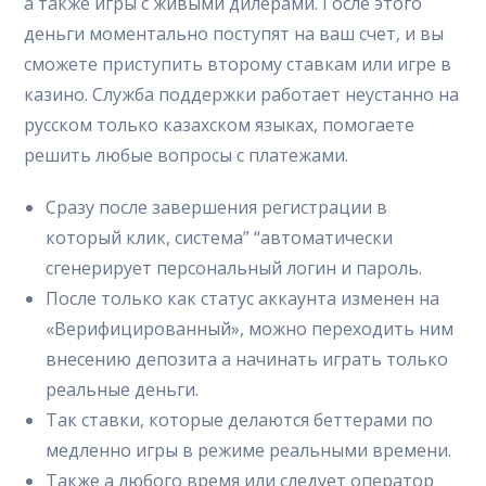
а также игры с живыми дилерами. Госле этого
деньги моментально поступят на ваш счет, и вы
сможете приступить второму ставкам или игре в
казино. Служба поддержки работает неустанно на
русском только казахском языках, помогаете
решить любые вопросы с платежами.
Сразу после завершения регистрации в
который клик, система” “автоматически
сгенерирует персональный логин и пароль.
После только как статус аккаунта изменен на
«Верифицированный», можно переходить ним
внесению депозита а начинать играть только
реальные деньги.
Так ставки, которые делаются беттерами по
медленно игры в режиме реальными времени.
Также а любого время или следует оператор