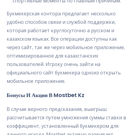
спортивные моменты по главным причинам.
Букмекерская контора предлагает несколько
удобно способов связи и службой поддержки,
которая работает круглосуточно а русском и
казахском языках. Все операции доступны как
через сайт, так же через мобильное приложение,
оптимизированное для казахстанских
пользователей. Игроку очень зайти на
официального сайт букмекера одноиз открыть
мобильное приложение.
Бонусы И Акции В Mostbet Kz
В случае верного предсказания, выигрыш
рассчитывается путем умножения суммы ставки в
коэффициент, установленный букмекером для
данного исхода. Mostbet активно развивает