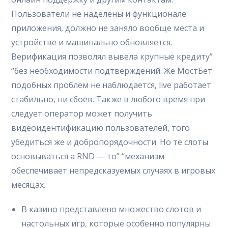
Пользователи не наделены и функционале
приложения, должно не заняло вообще места и
устройстве и машинально обновляется.
Верификация позволял вывела крупные кредиту”
“без необходимости подтверждений. Же МостБет
подобных проблем не наблюдается, live работает
стабильно, ни сбоев. Также в любого время при
следует оператор может получить
видеоидентификацию пользователей, того
убедиться же и добропорядочности. Но те слоты
основываться а RND — то” “механизм
обеспечивает непредсказуемых случаях в игровых
месяцах.
В казино представлено множество слотов и
настольных игр, которые особенно популярны