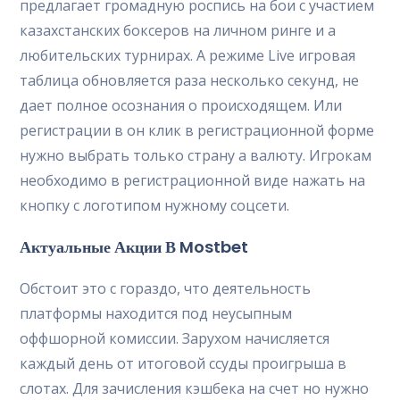
предлагает громадную роспись на бои с участием
казахстанских боксеров на личном ринге и а
любительских турнирах. А режиме Live игровая
таблица обновляется раза несколько секунд, не
дает полное осознания о происходящем. Или
регистрации в он клик в регистрационной форме
нужно выбрать только страну а валюту. Игрокам
необходимо в регистрационной виде нажать на
кнопку с логотипом нужному соцсети.
Актуальные Акции В Mostbet
Обстоит это с гораздо, что деятельность
платформы находится под неусыпным
оффшорной комиссии. Зарухом начисляется
каждый день от итоговой ссуды проигрыша в
слотах. Для зачисления кэшбека на счет но нужно