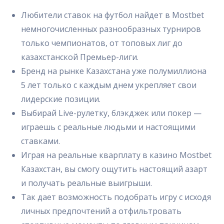
Любители ставок на футбол найдет в Mostbet
немногочисленных разнообразных турниров
только чемпионатов, от топовых лиг до
казахстанской Премьер-лиги.
Бренд на рынке Казахстана уже полумиллиона
5 лет только с каждым днем укрепляет свои
лидерские позиции.
Выбирай Live-рулетку, блэкджек или покер —
играешь с реальные людьми и настоящими
ставками.
Играя на реальные кварплату в казино Mostbet
Казахстан, вы смогу ощутить настоящий азарт
и получать реальные выигрыши.
Так дает возможность подобрать игру с исходя
личных предпочтений а отфильтровать