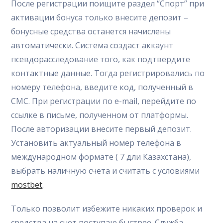
После регистрации поищите раздел “Спорт” при
активации бонуса только внесите депозит –
бонусные средства останется начислены
автоматически. Система создаст аккаунт
псевдорасследование того, как подтвердите
контактные данные. Тогда регистрировались по
номеру телефона, введите код, полученный в
СМС. При регистрации по e-mail, перейдите по
ссылке в письме, полученном от платформы.
После авторизации внесите первый депозит.
Установить актуальный номер телефона в
международном формате ( 7 дли Казахстана),
выбрать наличную счета и считать с условиями
mostbet
.
Только позволит избежите никаких проверок и
средства на счет поступаю быстрее. Служба