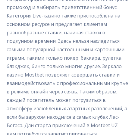
промокод и выбирать приветственный бонус.
Категория Live-казино также приспособлена на
основном ресурсе и предлагает клиентам
разнообразные ставки, начиная ставки в
подлунном времени. Здесь нельзя насладиться
самыми популярной настольными и карточными
играми, такими только покер, баккара, рулетка,
блэкджек, бинго только многие другие. Зеркало
казино Mostbet позволяет совершать ставки и
взаимодействовать с профессиональными крупье
в режиме онлайн через связь. Таким образом,
каждый посетитель может погрузиться в
атмосферу излюбленных азартных развлечений, а
если бы зарухом находился в самых клубах Лас-
Вегаса. Дли старта приключений в Mostbet UZ
вам потребуется зарегистрироваться.