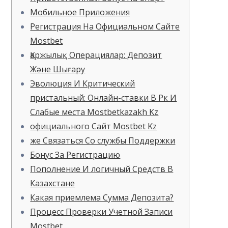
Мобильное Приложения
Регистрация На Официальном Сайте
Mostbet
Қаржылық Операциялар: Депозит
Және Шығару
Эволюция И Критический
пристальный: Онлайн-ставки В Рк И
Слабые места Mostbetkazakh Kz
официального Сайт Mostbet Kz
же Связаться Со службы Поддержки
Бонус За Регистрацию
Пополнение И логичный Средств В
Казахстане
Какая приемлема Сумма Депозита?
Процесс Проверки Учетной Записи
Mostbet