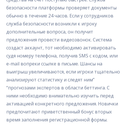
безопасности платформы проверяет документы
обычно в течение 24 часов. Если у сотрудников
служба безопасности возникли к игроку
дополнительные вопроса, он получит
предложения провести видеозвонок. Система
создаст аккаунт, тот необходимо активировать
судя номеру телефона, получив SMS с кодом, или
e-mail вопреки ссылке в письме. Шансы на
выигрыш увеличиваются, если игроки тщательно
анализируют статистику и следят ним”
“прогнозами экспертов в области беттинга. С
ними необходимо внимательно изучить перед
активацией конкретного предложения. Новички
предпочитают приветственный бонус вторых
время заполнения регистрационной формы.