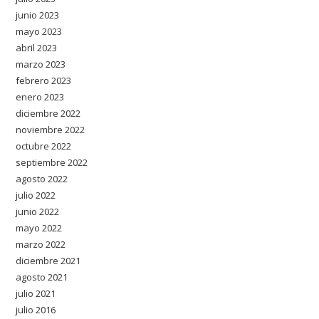
junio 2023
mayo 2023
abril 2023
marzo 2023
febrero 2023
enero 2023
diciembre 2022
noviembre 2022
octubre 2022
septiembre 2022
agosto 2022
julio 2022
junio 2022
mayo 2022
marzo 2022
diciembre 2021
agosto 2021
julio 2021
julio 2016