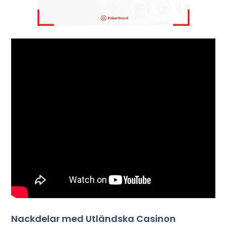
Nackdelar med Utländska Casinon