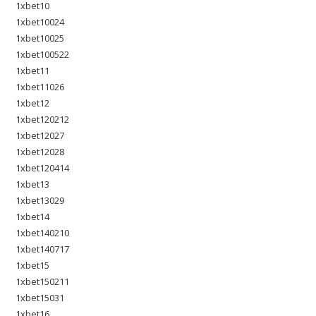
1xbet10
1xbet10024
1xbet10025
1xbet100522
1xbet11
1xbet11026
1xbet12
1xbet120212
1xbet12027
1xbet12028
1xbet120414
1xbet13
1xbet13029
1xbet14
1xbet140210
1xbet140717
1xbet15
1xbet150211
1xbet15031
1xbet16