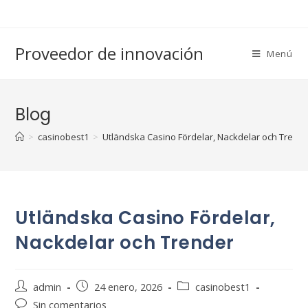
Saltar
al
contenido
Proveedor de innovación
Menú
Blog
>
casinobest1
>
Utländska Casino Fördelar, Nackdelar och Trend
Utländska Casino Fördelar,
Nackdelar och Trender
Autor
Publicación
Categoría
admin
24 enero, 2026
casinobest1
de
de
de
Comentarios
Sin comentarios