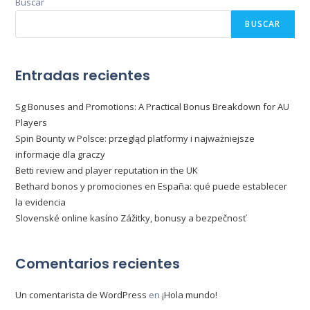
Buscar
BUSCAR
Entradas recientes
Sg Bonuses and Promotions: A Practical Bonus Breakdown for AU
Players
Spin Bounty w Polsce: przegląd platformy i najważniejsze
informacje dla graczy
Betti review and player reputation in the UK
Bethard bonos y promociones en España: qué puede establecer
la evidencia
Slovenské online kasíno Zážitky, bonusy a bezpečnosť
Comentarios recientes
Un comentarista de WordPress
en
¡Hola mundo!