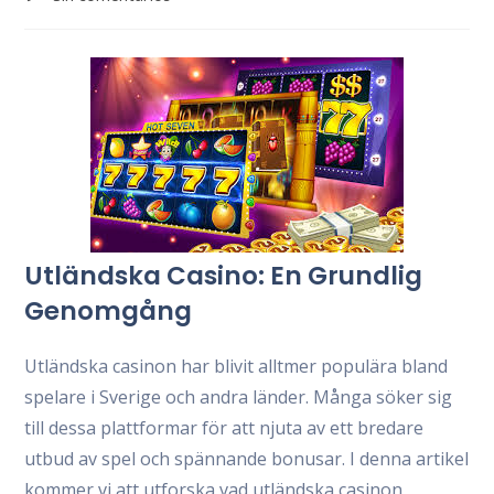
la
la
la
de
entrada:
entrada:
entrada:
la
entrada:
Utländska Casino: En Grundlig
Genomgång
Utländska casinon har blivit alltmer populära bland
spelare i Sverige och andra länder. Många söker sig
till dessa plattformar för att njuta av ett bredare
utbud av spel och spännande bonusar. I denna artikel
kommer vi att utforska vad utländska casinon