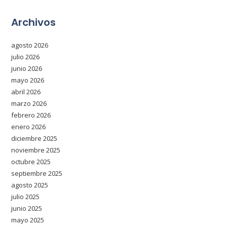
Archivos
agosto 2026
julio 2026
junio 2026
mayo 2026
abril 2026
marzo 2026
febrero 2026
enero 2026
diciembre 2025
noviembre 2025
octubre 2025
septiembre 2025
agosto 2025
julio 2025
junio 2025
mayo 2025