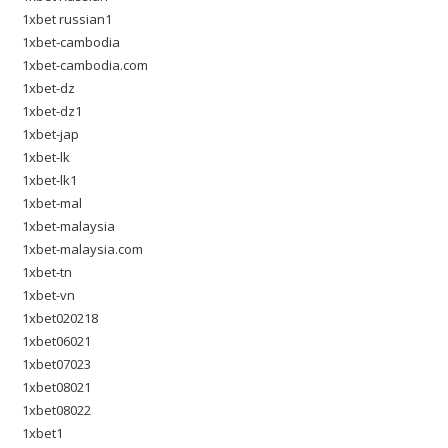
1xbet russian1
1xbet-cambodia
1xbet-cambodia.com
1xbet-dz
1xbet-dz1
1xbet-jap
1xbet-lk
1xbet-lk1
1xbet-mal
1xbet-malaysia
1xbet-malaysia.com
1xbet-tn
1xbet-vn
1xbet020218
1xbet06021
1xbet07023
1xbet08021
1xbet08022
1xbet1