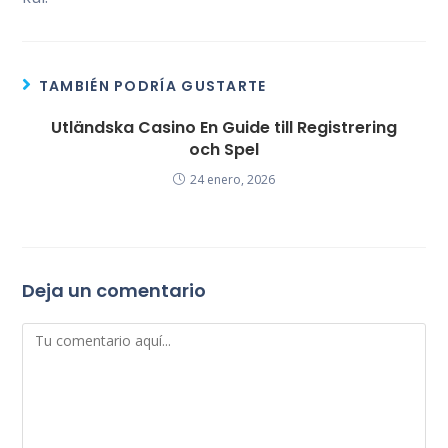
TAMBIÉN PODRÍA GUSTARTE
Utländska Casino En Guide till Registrering
och Spel
24 enero, 2026
Deja un comentario
Comentario