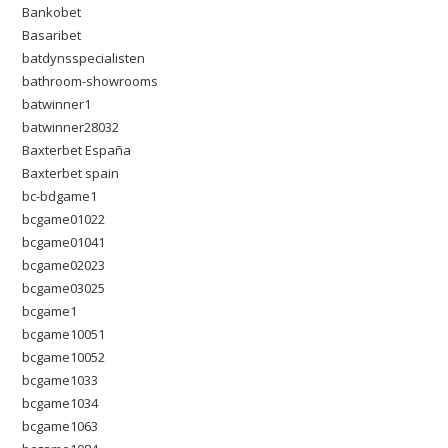
Bankobet
Basaribet
batdynsspecialisten
bathroom-showrooms
batwinner1
batwinner28032
Baxterbet España
Baxterbet spain
bc-bdgame1
bcgame01022
bcgame01041
bcgame02023
bcgame03025
bcgame1
bcgame10051
bcgame10052
bcgame1033
bcgame1034
bcgame1063