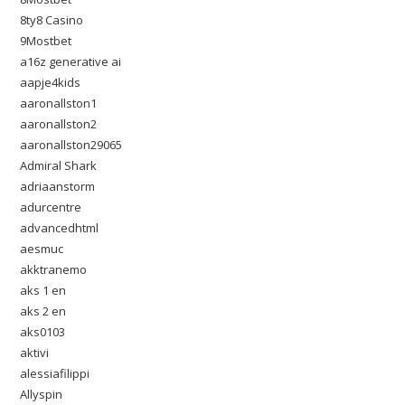
8ty8 Casino
9Mostbet
a16z generative ai
aapje4kids
aaronallston1
aaronallston2
aaronallston29065
Admiral Shark
adriaanstorm
adurcentre
advancedhtml
aesmuc
akktranemo
aks 1 en
aks 2 en
aks0103
aktivi
alessiafilippi
Allyspin