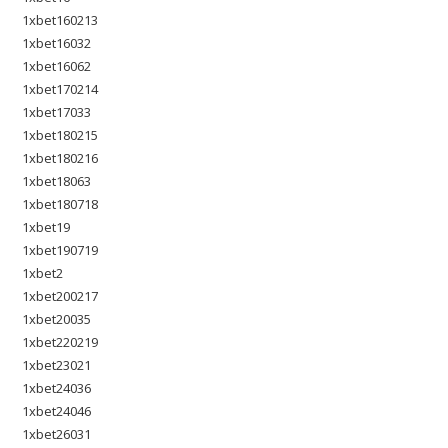
1xbet160213
1xbet16032
1xbet16062
1xbet170214
1xbet17033
1xbet180215
1xbet180216
1xbet18063
1xbet180718
1xbet19
1xbet190719
1xbet2
1xbet200217
1xbet20035
1xbet220219
1xbet23021
1xbet24036
1xbet24046
1xbet26031