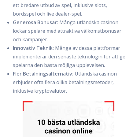
ett bredare utbud av spel, inklusive slots,
bordsspel och live dealer-spel.
Generösa Bonusar:
Många utländska casinon
lockar spelare med attraktiva välkomstbonusar
och kampanjer.
Innovativ Teknik:
Många av dessa plattformar
implementerar den senaste teknologin för att ge
spelarna den bästa möjliga upplevelsen.
Fler Betalningsalternativ:
Utländska casinon
erbjuder ofta flera olika betalningsmetoder,
inklusive kryptovalutor.