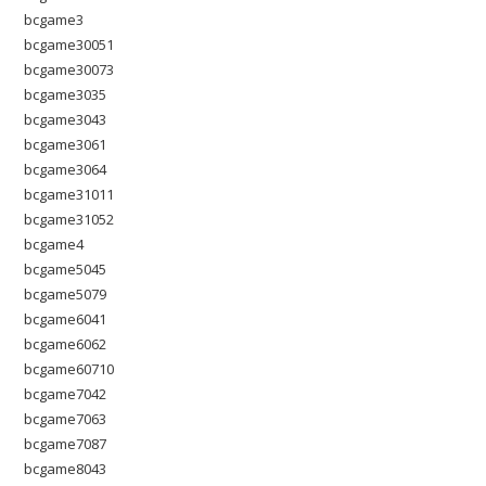
bcgame3
bcgame30051
bcgame30073
bcgame3035
bcgame3043
bcgame3061
bcgame3064
bcgame31011
bcgame31052
bcgame4
bcgame5045
bcgame5079
bcgame6041
bcgame6062
bcgame60710
bcgame7042
bcgame7063
bcgame7087
bcgame8043