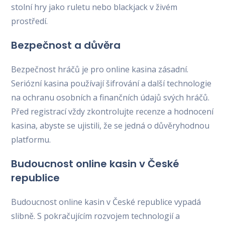
stolní hry jako ruletu nebo blackjack v živém
prostředí.
Bezpečnost a důvěra
Bezpečnost hráčů je pro online kasina zásadní.
Seriózní kasina používají šifrování a další technologie
na ochranu osobních a finančních údajů svých hráčů.
Před registrací vždy zkontrolujte recenze a hodnocení
kasina, abyste se ujistili, že se jedná o důvěryhodnou
platformu.
Budoucnost online kasin v České
republice
Budoucnost online kasin v České republice vypadá
slibně. S pokračujícím rozvojem technologií a