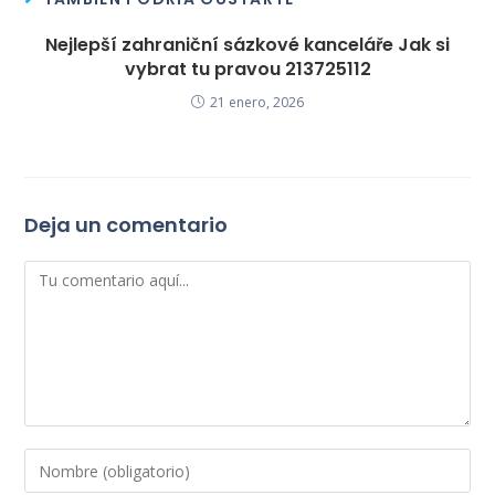
Nejlepší zahraniční sázkové kanceláře Jak si
vybrat tu pravou 213725112
21 enero, 2026
Deja un comentario
Comentario
Introduce
tu