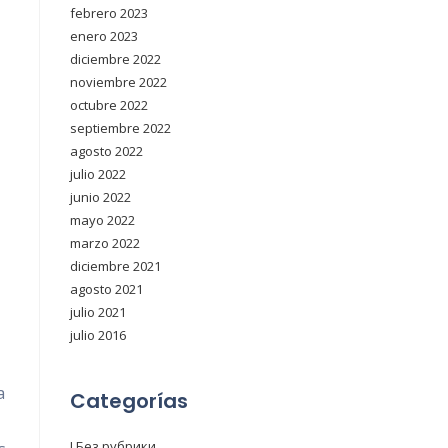
febrero 2023
enero 2023
diciembre 2022
noviembre 2022
octubre 2022
septiembre 2022
agosto 2022
julio 2022
junio 2022
mayo 2022
marzo 2022
diciembre 2021
agosto 2021
julio 2021
julio 2016
a
Categorías
! Без рубрики