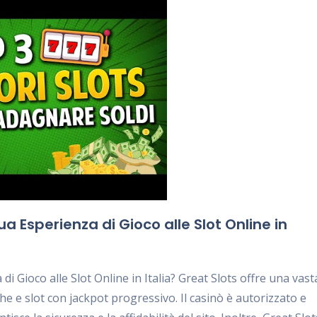
ua Esperienza di Gioco alle Slot Online in
i Gioco alle Slot Online in Italia? Great Slots offre una vast
siche e slot con jackpot progressivo. Il casinò è autorizzato e