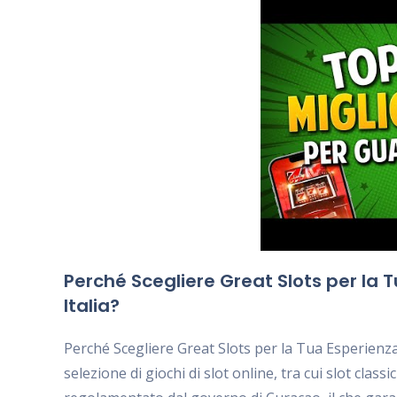
Perché Scegliere Great Slots per la T
Italia?
Perché Scegliere Great Slots per la Tua Esperienza d
selezione di giochi di slot online, tra cui slot clas