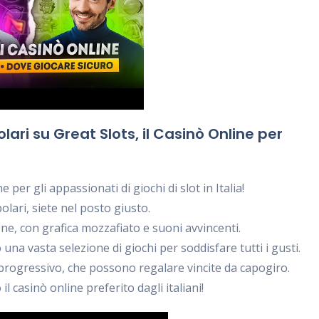
olari su Great Slots, il Casinò Online per
 per gli appassionati di giochi di slot in Italia!
polari, siete nel posto giusto.
ne, con grafica mozzafiato e suoni avvincenti.
mo una vasta selezione di giochi per soddisfare tutti i gusti.
progressivo, che possono regalare vincite da capogiro.
l casinò online preferito dagli italiani!