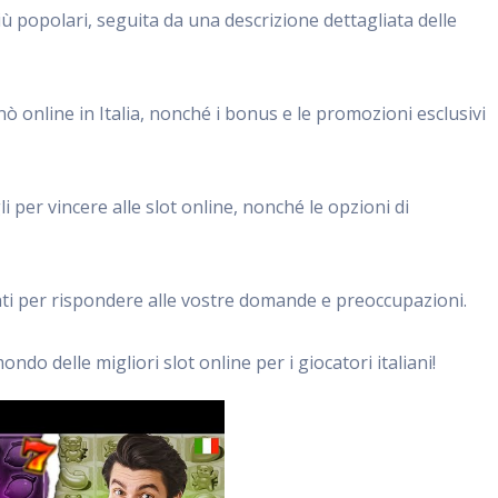
ù popolari, seguita da una descrizione dettagliata delle
nò online in Italia, nonché i bonus e le promozioni esclusivi
li per vincere alle slot online, nonché le opzioni di
ti per rispondere alle vostre domande e preoccupazioni.
ndo delle migliori slot online per i giocatori italiani!