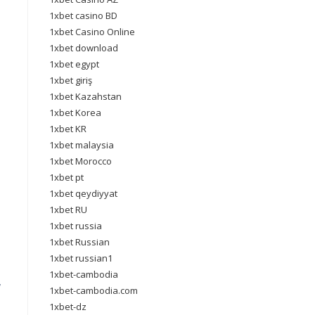
1xbet casino BD
1xbet Casino Online
1xbet download
1xbet egypt
1xbet giriş
1xbet Kazahstan
1xbet Korea
1xbet KR
1xbet malaysia
1xbet Morocco
1xbet pt
1xbet qeydiyyat
1xbet RU
1xbet russia
1xbet Russian
1xbet russian1
1xbet-cambodia
,
1xbet-cambodia.com
1xbet-dz