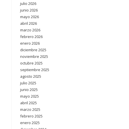
julio 2026
junio 2026
mayo 2026
abril 2026
marzo 2026
febrero 2026
enero 2026
diciembre 2025
noviembre 2025
octubre 2025
septiembre 2025
agosto 2025
julio 2025
junio 2025
mayo 2025
abril 2025
marzo 2025
febrero 2025
enero 2025