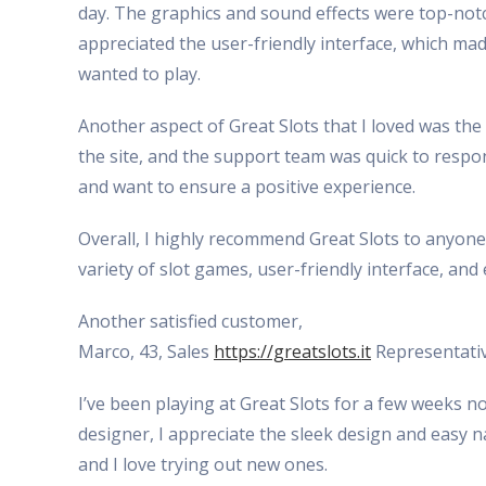
day. The graphics and sound effects were top-not
appreciated the user-friendly interface, which mad
wanted to play.
Another aspect of Great Slots that I loved was the
the site, and the support team was quick to respond
and want to ensure a positive experience.
Overall, I highly recommend Great Slots to anyone 
variety of slot games, user-friendly interface, and 
Another satisfied customer,
Marco, 43, Sales
https://greatslots.it
Representati
I’ve been playing at Great Slots for a few weeks n
designer, I appreciate the sleek design and easy na
and I love trying out new ones.