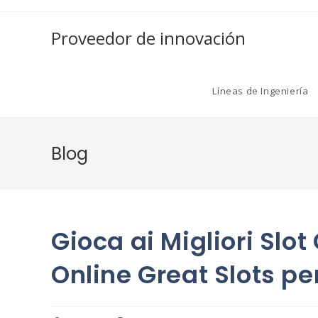
Saltar
al
Proveedor de innovación
contenido
Líneas de Ingeniería
Blog
Gioca ai Migliori Slot
Online Great Slots per 