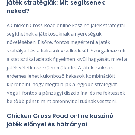
játék stratégiák: Mit segítsenek
neked?
A Chicken Cross Road online kaszinó játék stratégiái
segíthetnek a játékosoknak a nyereségük
növelésében. Elsőre, fontos megérteni a játék
szabályait és a kakasok viselkedését. Szorgalmazzuk
a statisztikai adatok figyelmen kívül hagyását, mivel a
játék véletlenszerűen működik. A játékosoknak
érdemes lehet különböző kakasok kombinációit
kipróbálni, hogy megtalálják a legjobb stratégiát.
Végül, fontos a pénzügyi diszciplína, és ne fektessék
be több pénzt, mint amennyit el tudnak veszteni.
Chicken Cross Road online kaszinó
játék előnyei és hátrányai