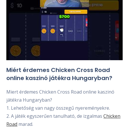
Miért érdemes Chicken Cross Road
online kaszinó játékra Hungaryban?
Miert érdemes Chicken Cross Road online kaszinó
játékra Hungaryban?
1. Lehetőség van nagy összegű nyereményekre.
2. A játék egyszerűen tanulható, de izgalmas
Chicken
Road
marad.