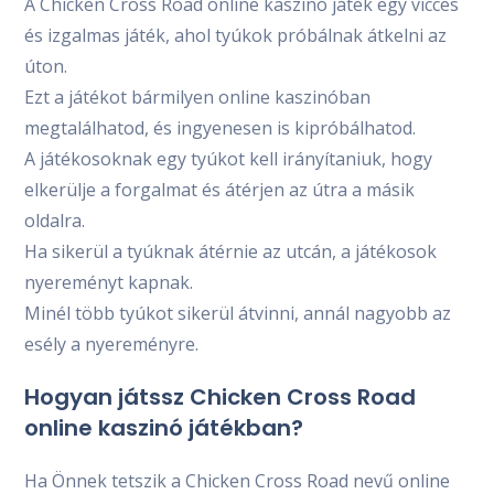
A Chicken Cross Road online kaszinó játék egy vicces
és izgalmas játék, ahol tyúkok próbálnak átkelni az
úton.
Ezt a játékot bármilyen online kaszinóban
megtalálhatod, és ingyenesen is kipróbálhatod.
A játékosoknak egy tyúkot kell irányítaniuk, hogy
elkerülje a forgalmat és átérjen az útra a másik
oldalra.
Ha sikerül a tyúknak átérnie az utcán, a játékosok
nyereményt kapnak.
Minél több tyúkot sikerül átvinni, annál nagyobb az
esély a nyereményre.
Hogyan játssz Chicken Cross Road
online kaszinó játékban?
Ha Önnek tetszik a Chicken Cross Road nevű online