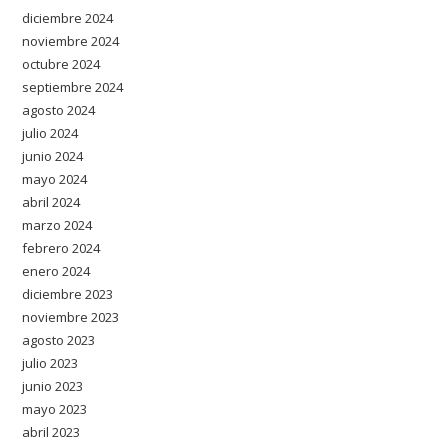
diciembre 2024
noviembre 2024
octubre 2024
septiembre 2024
agosto 2024
julio 2024
junio 2024
mayo 2024
abril 2024
marzo 2024
febrero 2024
enero 2024
diciembre 2023
noviembre 2023
agosto 2023
julio 2023
junio 2023
mayo 2023
abril 2023