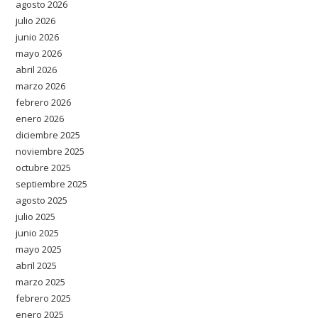
agosto 2026
julio 2026
junio 2026
mayo 2026
abril 2026
marzo 2026
febrero 2026
enero 2026
diciembre 2025
noviembre 2025
octubre 2025
septiembre 2025
agosto 2025
julio 2025
junio 2025
mayo 2025
abril 2025
marzo 2025
febrero 2025
enero 2025