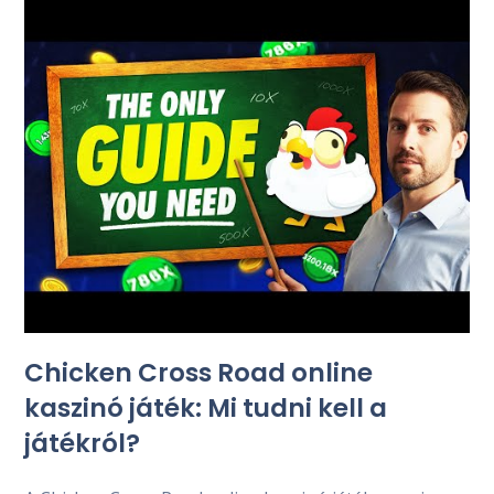
Chicken Cross Road online
kaszinó játék: Mi tudni kell a
játékról?