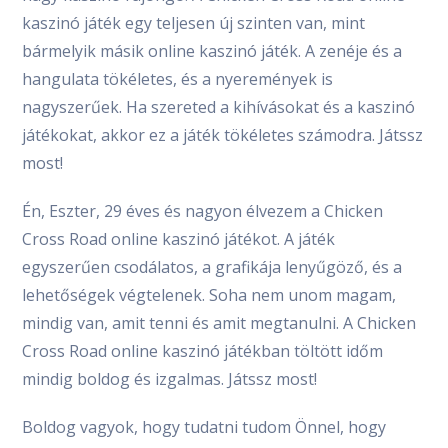
kaszinó játék egy teljesen új szinten van, mint
bármelyik másik online kaszinó játék. A zenéje és a
hangulata tökéletes, és a nyeremények is
nagyszerűek. Ha szereted a kihívásokat és a kaszinó
játékokat, akkor ez a játék tökéletes számodra. Játssz
most!
Én, Eszter, 29 éves és nagyon élvezem a Chicken
Cross Road online kaszinó játékot. A játék
egyszerűen csodálatos, a grafikája lenyűgöző, és a
lehetőségek végtelenek. Soha nem unom magam,
mindig van, amit tenni és amit megtanulni. A Chicken
Cross Road online kaszinó játékban töltött időm
mindig boldog és izgalmas. Játssz most!
Boldog vagyok, hogy tudatni tudom Önnel, hogy