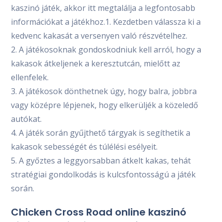
kaszinó játék, akkor itt megtalálja a legfontosabb
információkat a játékhoz.1. Kezdetben válassza ki a
kedvenc kakasát a versenyen való részvételhez.
2. A játékosoknak gondoskodniuk kell arról, hogy a
kakasok átkeljenek a keresztutcán, mielőtt az
ellenfelek.
3. A játékosok dönthetnek úgy, hogy balra, jobbra
vagy középre lépjenek, hogy elkerüljék a közeledő
autókat.
4. A játék során gyűjthető tárgyak is segíthetik a
kakasok sebességét és túlélési esélyeit.
5. A győztes a leggyorsabban átkelt kakas, tehát
stratégiai gondolkodás is kulcsfontosságú a játék
során.
Chicken Cross Road online kaszinó