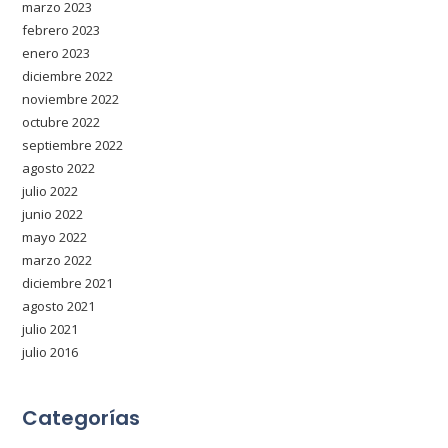
marzo 2023
febrero 2023
enero 2023
diciembre 2022
noviembre 2022
octubre 2022
septiembre 2022
agosto 2022
julio 2022
junio 2022
mayo 2022
marzo 2022
diciembre 2021
agosto 2021
julio 2021
julio 2016
Categorías