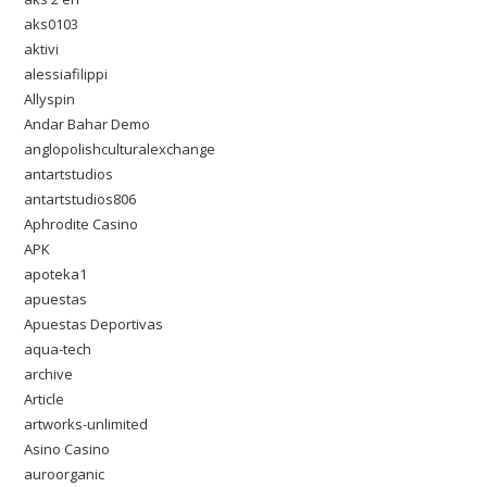
aks0103
aktivi
alessiafilippi
Allyspin
Andar Bahar Demo
anglopolishculturalexchange
antartstudios
antartstudios806
Aphrodite Casino
APK
apoteka1
apuestas
Apuestas Deportivas
aqua-tech
archive
Article
artworks-unlimited
Asino Casino
auroorganic