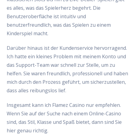
es alles, was das Spielerherz begehrt. Die
Benutzeroberfläche ist intuitiv und
benutzerfreundlich, was das Spielen zu einem
Kinderspiel macht.
Darüber hinaus ist der Kundenservice hervorragend.
Ich hatte ein kleines Problem mit meinem Konto und
das Support-Team war schnell zur Stelle, um zu
helfen. Sie waren freundlich, professionell und haben
mich durch den Prozess geführt, um sicherzustellen,
dass alles reibungslos lief.
Insgesamt kann ich Flamez Casino nur empfehlen.
Wenn Sie auf der Suche nach einem Online-Casino
sind, das Stil, Klasse und Spaß bietet, dann sind Sie
hier genau richtig.