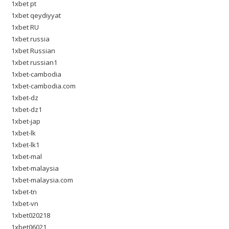
1xbet pt
1xbet qeydiyyat
1xbet RU
1xbet russia
1xbet Russian
1xbet russian1
1xbet-cambodia
1xbet-cambodia.com
1xbet-dz
1xbet-dz1
1xbet-jap
1xbet-lk
1xbet-lk1
1xbet-mal
1xbet-malaysia
1xbet-malaysia.com
1xbet-tn
1xbet-vn
1xbet020218
1xbet06021