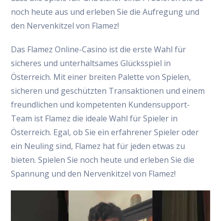
noch heute aus und erleben Sie die Aufregung und
den Nervenkitzel von Flamez!
Das Flamez Online-Casino ist die erste Wahl für
sicheres und unterhaltsames Glücksspiel in
Österreich. Mit einer breiten Palette von Spielen,
sicheren und geschützten Transaktionen und einem
freundlichen und kompetenten Kundensupport-
Team ist Flamez die ideale Wahl für Spieler in
Österreich. Egal, ob Sie ein erfahrener Spieler oder
ein Neuling sind, Flamez hat für jeden etwas zu
bieten. Spielen Sie noch heute und erleben Sie die
Spannung und den Nervenkitzel von Flamez!