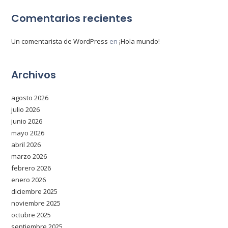
Comentarios recientes
Un comentarista de WordPress
en
¡Hola mundo!
Archivos
agosto 2026
julio 2026
junio 2026
mayo 2026
abril 2026
marzo 2026
febrero 2026
enero 2026
diciembre 2025
noviembre 2025
octubre 2025
septiembre 2025