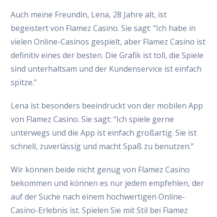
Auch meine Freundin, Lena, 28 Jahre alt, ist
begeistert von Flamez Casino. Sie sagt: “Ich habe in
vielen Online-Casinos gespielt, aber Flamez Casino ist
definitiv eines der besten. Die Grafik ist toll, die Spiele
sind unterhaltsam und der Kundenservice ist einfach
spitze.”
Lena ist besonders beeindruckt von der mobilen App
von Flamez Casino. Sie sagt: “Ich spiele gerne
unterwegs und die App ist einfach großartig. Sie ist
schnell, zuverlässig und macht Spaß zu benutzen.”
Wir können beide nicht genug von Flamez Casino
bekommen und können es nur jedem empfehlen, der
auf der Suche nach einem hochwertigen Online-
Casino-Erlebnis ist. Spielen Sie mit Stil bei Flamez