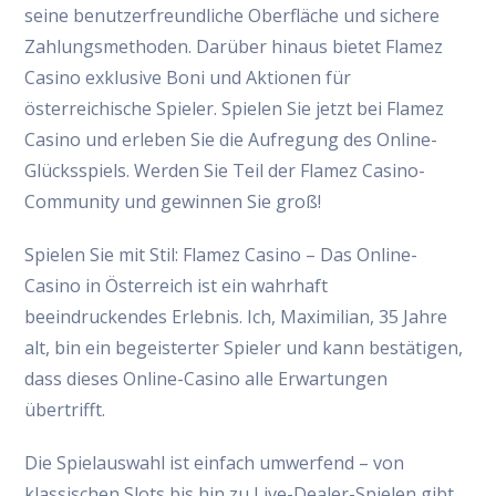
seine benutzerfreundliche Oberfläche und sichere
Zahlungsmethoden. Darüber hinaus bietet Flamez
Casino exklusive Boni und Aktionen für
österreichische Spieler. Spielen Sie jetzt bei Flamez
Casino und erleben Sie die Aufregung des Online-
Glücksspiels. Werden Sie Teil der Flamez Casino-
Community und gewinnen Sie groß!
Spielen Sie mit Stil: Flamez Casino – Das Online-
Casino in Österreich ist ein wahrhaft
beeindruckendes Erlebnis. Ich, Maximilian, 35 Jahre
alt, bin ein begeisterter Spieler und kann bestätigen,
dass dieses Online-Casino alle Erwartungen
übertrifft.
Die Spielauswahl ist einfach umwerfend – von
klassischen Slots bis hin zu Live-Dealer-Spielen gibt