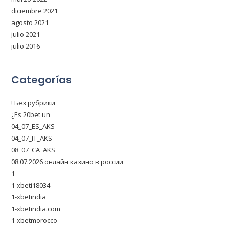
diciembre 2021
agosto 2021
julio 2021
julio 2016
Categorías
! Без рубрики
¿Es 20bet un
04_07_ES_AKS
04_07_IT_AKS
08_07_CA_AKS
08.07.2026 онлайн казино в россии
1
1-xbeti18034
1-xbetindia
1-xbetindia.com
1-xbetmorocco