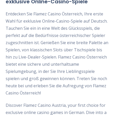
exklusive Online-Casino-Spiele
Entdecken Sie Flamez Casino Österreich, Ihre erste
Wahl für exklusive Online-Casino-Spiele auf Deutsch.
Tauchen Sie ein in eine Welt des Glücksspiels, die
perfekt auf die Bedürfnisse österreichischer Spieler
zugeschnitten ist. Genießen Sie eine breite Palette an
Spielen, von klassischen Slots über Tischspiele bis
hin zu Live-Dealer-Spielen. Flamez Casino Österreich
bietet eine sichere und unterhaltsame
Spielumgebung, in der Sie Ihre Lieblingsspiele
spielen und groß gewinnen können. Treten Sie noch
heute bei und erleben Sie die Aufregung von Flamez
Casino Österreich!
Discover Flamez Casino Austria, your first choice for
exclusive online casino games in German. Dive into a