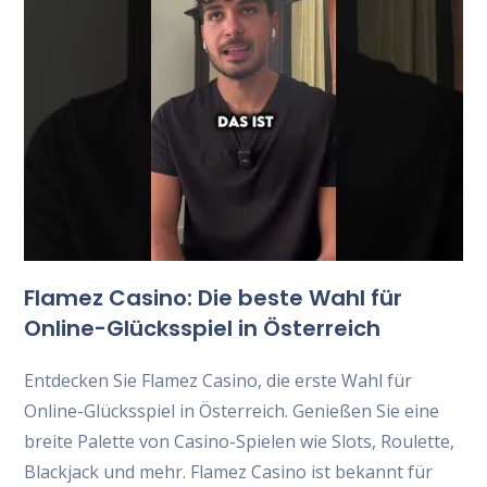
Flamez Casino: Die beste Wahl für
Online-Glücksspiel in Österreich
Entdecken Sie Flamez Casino, die erste Wahl für
Online-Glücksspiel in Österreich. Genießen Sie eine
breite Palette von Casino-Spielen wie Slots, Roulette,
Blackjack und mehr. Flamez Casino ist bekannt für