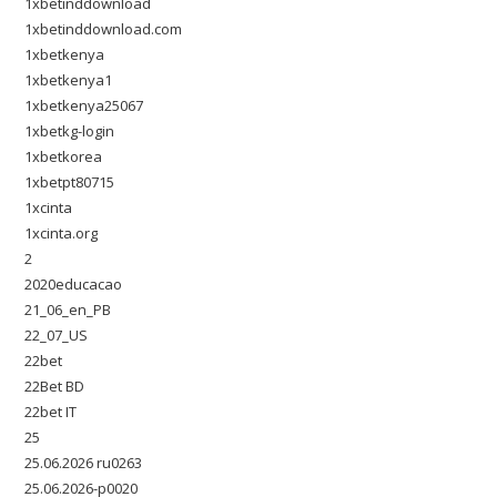
1xbetinddownload
1xbetinddownload.com
1xbetkenya
1xbetkenya1
1xbetkenya25067
1xbetkg-login
1xbetkorea
1xbetpt80715
1xcinta
1xcinta.org
2
2020educacao
21_06_en_PB
22_07_US
22bet
22Bet BD
22bet IT
25
25.06.2026 ru0263
25.06.2026-p0020