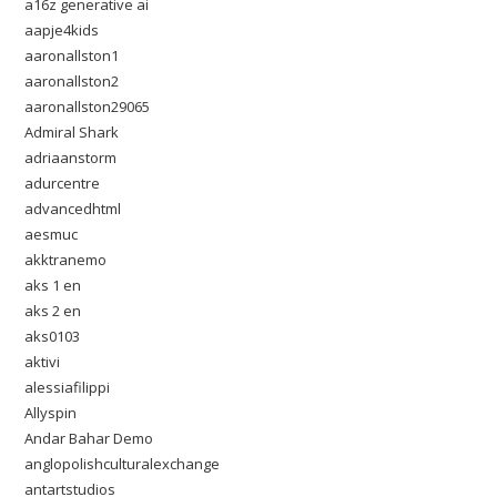
a16z generative ai
aapje4kids
aaronallston1
aaronallston2
aaronallston29065
Admiral Shark
adriaanstorm
adurcentre
advancedhtml
aesmuc
akktranemo
aks 1 en
aks 2 en
aks0103
aktivi
alessiafilippi
Allyspin
Andar Bahar Demo
anglopolishculturalexchange
antartstudios