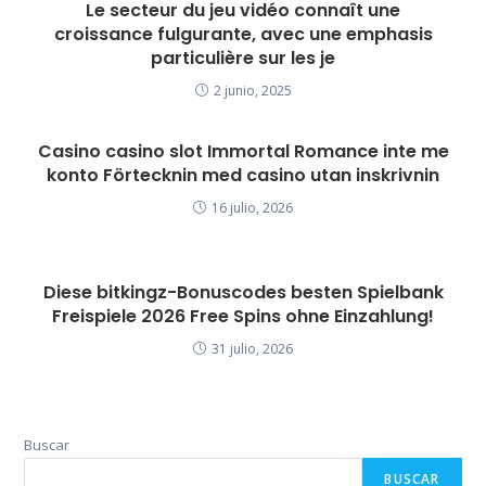
Le secteur du jeu vidéo connaît une
croissance fulgurante, avec une emphasis
particulière sur les je
2 junio, 2025
Casino casino slot Immortal Romance inte me
konto Förtecknin med casino utan inskrivnin
16 julio, 2026
Diese bitkingz-Bonuscodes besten Spielbank
Freispiele 2026 Free Spins ohne Einzahlung!
31 julio, 2026
Buscar
BUSCAR