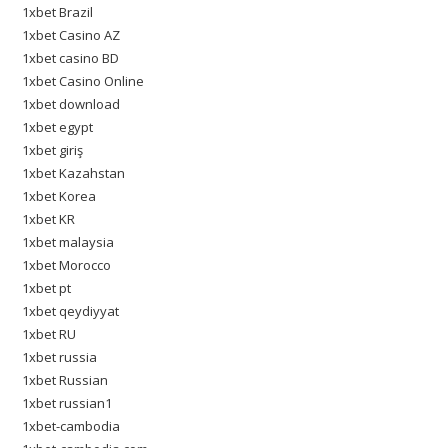
1xbet Brazil
1xbet Casino AZ
1xbet casino BD
1xbet Casino Online
1xbet download
1xbet egypt
1xbet giriş
1xbet Kazahstan
1xbet Korea
1xbet KR
1xbet malaysia
1xbet Morocco
1xbet pt
1xbet qeydiyyat
1xbet RU
1xbet russia
1xbet Russian
1xbet russian1
1xbet-cambodia