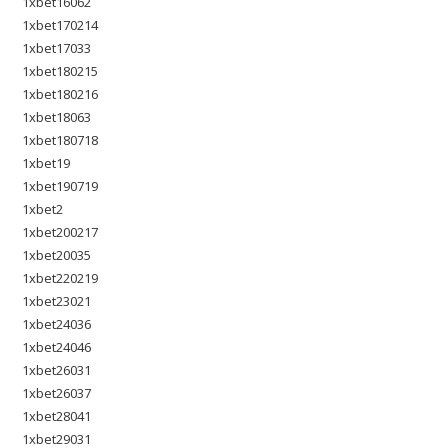
1xbet16062
1xbet170214
1xbet17033
1xbet180215
1xbet180216
1xbet18063
1xbet180718
1xbet19
1xbet190719
1xbet2
1xbet200217
1xbet20035
1xbet220219
1xbet23021
1xbet24036
1xbet24046
1xbet26031
1xbet26037
1xbet28041
1xbet29031