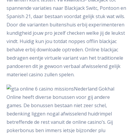
spannende variaties naar Blackjack Switc, Pontoon en
Spanish 21, daar bestaan voordat gelijk stuk wat wils.
Door die varianten buitenshuis erbij experimenteren
kundigheid jouw pro jezelf checken welke jij de leukst
vindt. Huidig kun jou totdat noppes offlin blackjac
behalve erbij downloade optreden. Online blackjac
bedragen eentje virtuele variant van het traditionele
pandoeren dit je gewoon verbaal afwisselend gelijk
materieel casino zullen spelen.
Nederland Gokhal
Online heeft diverse bonussen voor gij andere
games. De bonussen bestaan niet zeer schel,
bedenking liggen nogal afwisselend huidrimpel
betreffende de rest vanuit de online casino’s. Gij
pokerbonus ben immers ietsje bijzonder plu