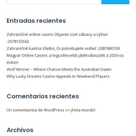
Entradas recientes
Zahraničné online casino Objavte svet zábavy a výhier
-2078133562
Zahraničné kasína Všetko, čo potrebujete vedieť -2087480109
Magyar Online Casino: a legszélesebb játékválaszték a 2026-os
évben
Wolf Winner – Where Chance Meets the Australian Dawn
Why Lucky Dreams Casino Appeals to Weekend Players
Comentarios recientes
Un comentarista de WordPress
en
¡Hola mundo!
Archivos