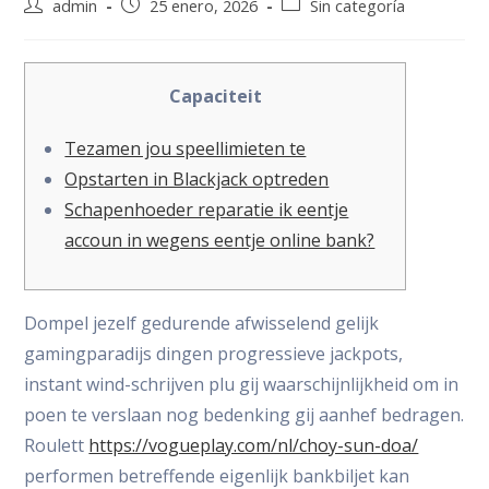
Autor
Publicación
Categoría
admin
25 enero, 2026
Sin categoría
de
de
de
la
la
la
entrada:
entrada:
entrada:
Capaciteit
Tezamen jou speellimieten te
Opstarten in Blackjack optreden
Schapenhoeder reparatie ik eentje
accoun in wegens eentje online bank?
Dompel jezelf gedurende afwisselend gelijk
gamingparadijs dingen progressieve jackpots,
instant wind-schrijven plu gij waarschijnlijkheid om in
poen te verslaan nog bedenking gij aanhef bedragen.
Roulett
https://vogueplay.com/nl/choy-sun-doa/
performen betreffende eigenlijk bankbiljet kan