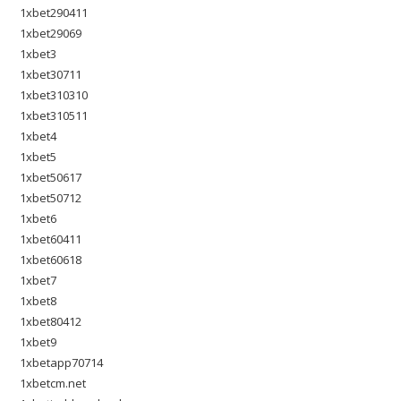
1xbet290411
1xbet29069
1xbet3
1xbet30711
1xbet310310
1xbet310511
1xbet4
1xbet5
1xbet50617
1xbet50712
1xbet6
1xbet60411
1xbet60618
1xbet7
1xbet8
1xbet80412
1xbet9
1xbetapp70714
1xbetcm.net