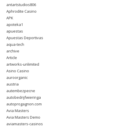
antartstudios806
Aphrodite Casino
APK
apoteka1
apuestas
Apuestas Deportivas
aqua-tech
archive
Article
artworks-unlimited
Asino Casino
auroorganic
austria
autembezpecne
autobedrijfwieringa
autoprogagnon.com
Avia Masters
Avia Masters Demo
aviamasters-casinos