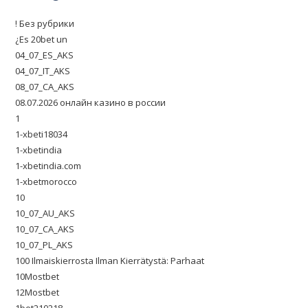
! Без рубрики
¿Es 20bet un
04_07_ES_AKS
04_07_IT_AKS
08_07_CA_AKS
08.07.2026 онлайн казино в россии
1
1-xbeti18034
1-xbetindia
1-xbetindia.com
1-xbetmorocco
10
10_07_AU_AKS
10_07_CA_AKS
10_07_PL_AKS
100 Ilmaiskierrosta Ilman Kierrätystä: Parhaat
10Mostbet
12Mostbet