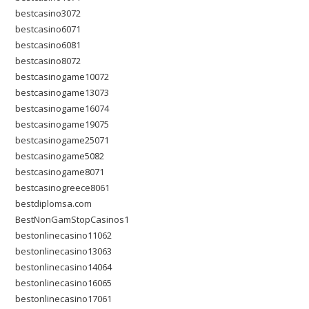
bestcasino3072
bestcasino6071
bestcasino6081
bestcasino8072
bestcasinogame10072
bestcasinogame13073
bestcasinogame16074
bestcasinogame19075
bestcasinogame25071
bestcasinogame5082
bestcasinogame8071
bestcasinogreece8061
bestdiplomsa.com
BestNonGamStopCasinos1
bestonlinecasino11062
bestonlinecasino13063
bestonlinecasino14064
bestonlinecasino16065
bestonlinecasino17061