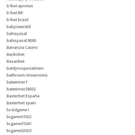
b1bet apostas
b1bet BR
b1bet brazil
babyswereld
bahisyasal
bahisyasal 8000
Bananzia Casino
Bankobet
Basaribet
batdynsspecialisten
bathroom-showrooms
batwinner1
batwinner28032
Baxterbet España
Baxterbet spain
bc-bdgame1
bcgame01022
bcgame01041
bcgame02023