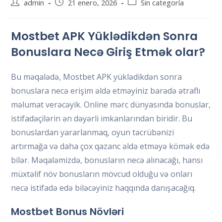
Autor
Publicación
Categoría
admin
21 enero, 2026
Sin categoría
de
de
de
la
la
la
Mostbet APK Yüklədikdən Sonra
entrada:
entrada:
entrada:
Bonuslara Necə Giriş Etmək olar?
Bu məqalədə, Mostbet APK yüklədikdən sonra
bonuslara necə erişim əldə etməyiniz barədə ətraflı
məlumat verəcəyik. Online mərc dünyasında bonuslar,
istifadəçilərin ən dəyərli imkanlarından biridir. Bu
bonuslardan yararlanmaq, oyun təcrübənizi
artırmağa və daha çox qazanc əldə etməyə kömək edə
bilər. Məqaləmizdə, bonusların necə alınacağı, hansı
müxtəlif növ bonusların mövcud olduğu və onları
necə istifadə edə biləcəyiniz haqqında danışacağıq.
Mostbet Bonus Növləri