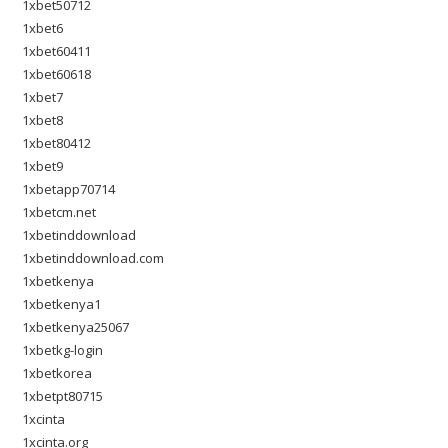
1xbet50712
1xbet6
1xbet60411
1xbet60618
1xbet7
1xbet8
1xbet80412
1xbet9
1xbetapp70714
1xbetcm.net
1xbetinddownload
1xbetinddownload.com
1xbetkenya
1xbetkenya1
1xbetkenya25067
1xbetkg-login
1xbetkorea
1xbetpt80715
1xcinta
1xcinta.org