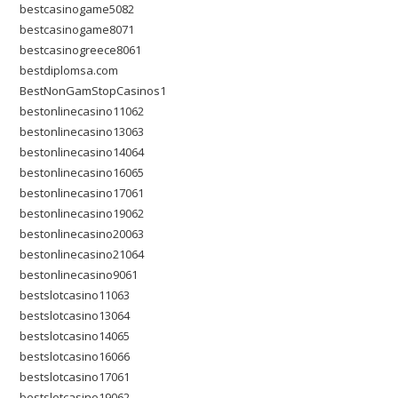
bestcasinogame5082
bestcasinogame8071
bestcasinogreece8061
bestdiplomsa.com
BestNonGamStopCasinos1
bestonlinecasino11062
bestonlinecasino13063
bestonlinecasino14064
bestonlinecasino16065
bestonlinecasino17061
bestonlinecasino19062
bestonlinecasino20063
bestonlinecasino21064
bestonlinecasino9061
bestslotcasino11063
bestslotcasino13064
bestslotcasino14065
bestslotcasino16066
bestslotcasino17061
bestslotcasino19062