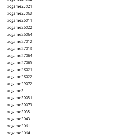
bcgame25021
bcgame25063
bcgame26011
bcgame26022
bcgame26064
bcgame27012
bcgame27013
bcgame27064
bcgame27065
bcgame28021
bcgame28022
bcgame29072
bcgame3
bcgame30051
bcgame30073
bcgame3035
bcgame3043
bcgame3061
bcgame3064