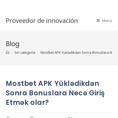
Saltar
al
contenido
Proveedor de innovación
Menú
Blog
>
Sin categoría
>
Mostbet APK Yüklədikdən Sonra Bonuslara Necə G
Mostbet APK Yüklədikdən
Sonra Bonuslara Necə Giriş
Etmək olar?