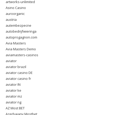
artworks-unlimited
Asino Casino
auroorganic
austria
autembezpecne
autobedrijfwieringa
autoprogagnon.com
Avia Masters
Avia Masters Demo
aviamasters-casinos
aviator
aviator brazil
aviator casino DE
aviator casino fr
aviator IN
aviator ke
aviator mz
aviator ng
AZ Most BET
Azerbajany Mostbet