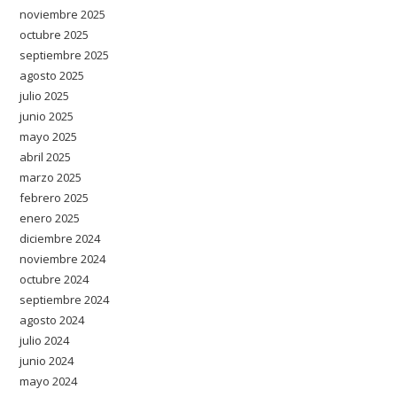
noviembre 2025
octubre 2025
septiembre 2025
agosto 2025
julio 2025
junio 2025
mayo 2025
abril 2025
marzo 2025
febrero 2025
enero 2025
diciembre 2024
noviembre 2024
octubre 2024
septiembre 2024
agosto 2024
julio 2024
junio 2024
mayo 2024