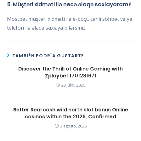
5. Müştəri xidməti ilə necə əlaqə saxlayaram?
Mostbet müştəri xidməti ilə e-poçt, canlı söhbət və ya
telefon ilə əlaqə saxlaya bilərsiniz.
TAMBIÉN PODRÍA GUSTARTE
Discover the Thrill of Online Gaming with
Zplaybet 1701281671
28 julio, 2026
Better Real cash wild north slot bonus Online
casinos within the 2026, Confirmed
3 agosto, 2026