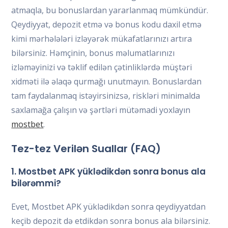
atmaqla, bu bonuslardan yararlanmaq mümkündür.
Qeydiyyat, depozit etmə və bonus kodu daxil etmə
kimi mərhələləri izləyərək mükafatlarınızı artıra
bilərsiniz. Həmçinin, bonus məlumatlarınızı
izləməyinizi və təklif edilən çətinliklərdə müştəri
xidməti ilə əlaqə qurmağı unutmayın. Bonuslardan
tam faydalanmaq istəyirsinizsə, riskləri minimalda
saxlamağa çalışın və şərtləri mütəmadi yoxlayın
mostbet
.
Tez-tez Verilən Suallar (FAQ)
1. Mostbet APK yüklədikdən sonra bonus ala
bilərəmmi?
Evet, Mostbet APK yüklədikdən sonra qeydiyyatdan
keçib depozit də etdikdən sonra bonus ala bilərsiniz.