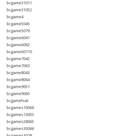
bcgame31011
bcgame31052
bcgame4
bcgame5045
bcgame5079
bcgame6041
bcgame6062
bcgame60710
bcgame7042
bcgame7063
bcgame8043
bcgame8064
bcgame9051
bcgame9065
bcgamehub
bcgames10066
bcgames13055
bcgames28065
bcgames30066
bcgames3078