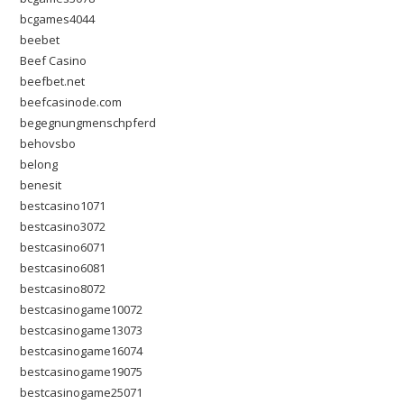
bcgames4044
beebet
Beef Casino
beefbet.net
beefcasinode.com
begegnungmenschpferd
behovsbo
belong
benesit
bestcasino1071
bestcasino3072
bestcasino6071
bestcasino6081
bestcasino8072
bestcasinogame10072
bestcasinogame13073
bestcasinogame16074
bestcasinogame19075
bestcasinogame25071