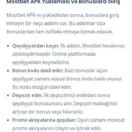
Mostbet APK Yükləməsi və Bonuslara Giriş
Mostbet APK-nı yüklədikdən sonra, bonuslara giriş
etməyin bir neçə addımı var. Bu addımlar sizə
bonuslardan tam istifadə etməyə kömək edəcək:
Qeydiyyatdan keçin:
İlk addım, Mostbet hesabınızı
aktivləşdirməkdir. Online platformada
qeydiyyatdan keçməlisiniz.
Bonus kodu daxil edin:
Bəzi bonuslar üçün
qeydiyyat zamanı xüsusi bonus kodu tələb olunur.
Bu kodu düzgün daxil edin.
Depozit edin:
İlk depozitinizi etdikdən sonra
qeydiyyat bonusunuzu alın. Depozit məbləğinizi
artıran bir bonus seçə bilərsiniz.
Promo aksiyalarına qoşulun:
Oyun zamanı mövcud
promo aksiyalarını izləyin və iştirak edin.