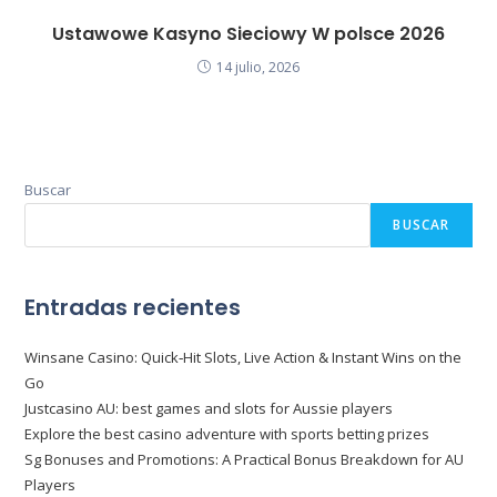
Ustawowe Kasyno Sieciowy W polsce 2026
14 julio, 2026
Buscar
BUSCAR
Entradas recientes
Winsane Casino: Quick‑Hit Slots, Live Action & Instant Wins on the
Go
Justcasino AU: best games and slots for Aussie players
Explore the best casino adventure with sports betting prizes
Sg Bonuses and Promotions: A Practical Bonus Breakdown for AU
Players