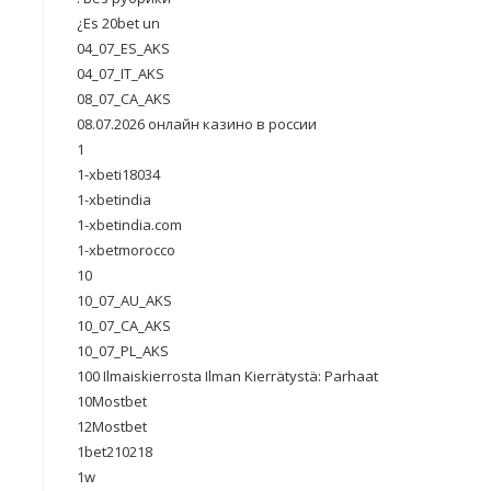
¿Es 20bet un
04_07_ES_AKS
04_07_IT_AKS
08_07_CA_AKS
08.07.2026 онлайн казино в россии
1
1-xbeti18034
1-xbetindia
1-xbetindia.com
1-xbetmorocco
10
10_07_AU_AKS
10_07_CA_AKS
10_07_PL_AKS
100 Ilmaiskierrosta Ilman Kierrätystä: Parhaat
10Mostbet
12Mostbet
1bet210218
1w