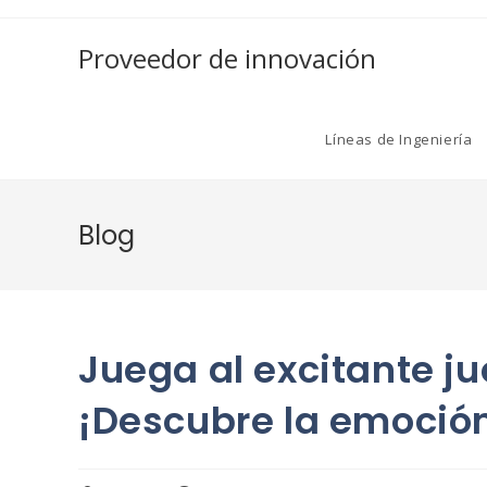
Saltar
al
Proveedor de innovación
contenido
Líneas de Ingeniería
Blog
Juega al excitante ju
¡Descubre la emoción