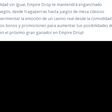
lidad sin igual, Empire Drop te mantendrá enganchado
uegos, desde tragaperras hasta juegos de mesa clásicos.
xperimentar la emoción de un casino real desde la comodidad
os bonos y promociones para aumentar tus posibilidades d
e en el próximo gran ganador en Empire Drop!