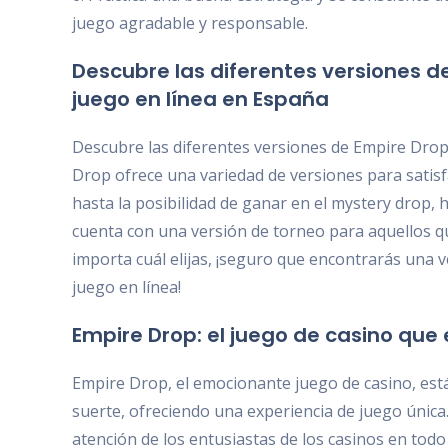
juego agradable y responsable.
Descubre las diferentes versiones d
juego en línea en España
Descubre las diferentes versiones de Empire Drop
Drop ofrece una variedad de versiones para satisf
hasta la posibilidad de ganar en el mystery drop
cuenta con una versión de torneo para aquellos q
importa cuál elijas, ¡seguro que encontrarás una 
juego en línea!
Empire Drop: el juego de casino qu
Empire Drop, el emocionante juego de casino, es
suerte, ofreciendo una experiencia de juego única. 
atención de los entusiastas de los casinos en todo e