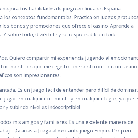
y mejora tus habilidades de juego en línea en España.
a los conceptos fundamentales. Practica en juegos gratuito
o los bonos y promociones que ofrece el casino. Aprende a
s. Y sobre todo, diviértete y sé responsable en todo
ños. Quiero compartir mi experiencia jugando al emocionan
 el momento en que me registré, me sentí como en un casino
gráficos son impresionantes.
tada. Es un juego fácil de entender pero difícil de dominar,
 jugar en cualquier momento y en cualquier lugar, ya que e
 y subir de nivel es indescriptible!
dos mis amigos y familiares. Es una excelente manera de
rabajo. ¡Gracias a Juega al excitante juego Empire Drop en