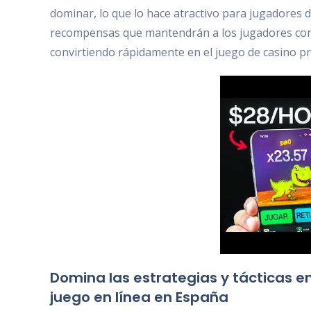
dominar, lo que lo hace atractivo para jugadores 
recompensas que mantendrán a los jugadores com
convirtiendo rápidamente en el juego de casino p
Domina las estrategias y tácticas e
juego en línea en España