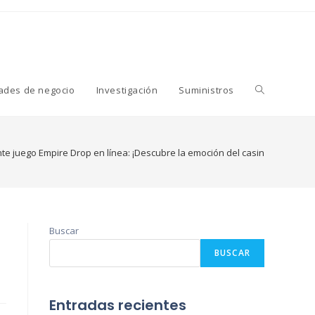
ades de negocio
Investigación
Suministros
ante juego Empire Drop en línea: ¡Descubre la emoción del casino en Españ
Buscar
BUSCAR
Entradas recientes