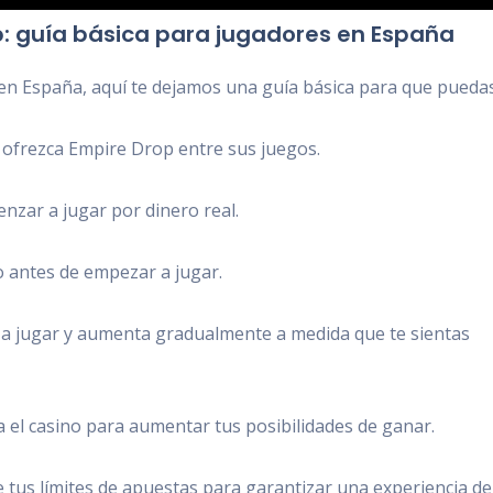
: guía básica para jugadores en España
en España, aquí te dejamos una guía básica para que pueda
e ofrezca Empire Drop entre sus juegos.
nzar a jugar por dinero real.
go antes de empezar a jugar.
 a jugar y aumenta gradualmente a medida que te sientas
 el casino para aumentar tus posibilidades de ganar.
e tus límites de apuestas para garantizar una experiencia de