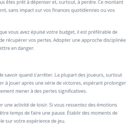
us êtes prêt à dépenser et, surtout, à perdre. Ce montant
nt, sans impact sur vos finances quotidiennes ou vos
 que vous avez épuisé votre budget, il est préférable de
r de récupérer vos pertes. Adopter une approche disciplinée
ettre en danger.
e savoir quand s’arrêter. La plupart des joueurs, surtout
er à jouer après une série de victoires, espérant prolonger
dement mener à des pertes significatives.
er une activité de loisir. Si vous ressentez des émotions
t être temps de faire une pause. Établir des moments de
le sur votre expérience de jeu.