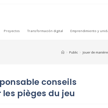
Proyectos
Transformación digital
Emprendimiento y unid
>
Public
>
Jouer de manière 
ponsable conseils
r les pièges du jeu