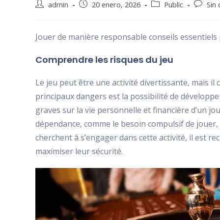
Autor
Publicación
Categoría
Comenta
admin
20 enero, 2026
Public
Sin
de
de
de
de
la
la
la
la
entrada:
entrada:
entrada:
entrada:
Jouer de manière responsable conseils essentiels 
Comprendre les risques du jeu
Le jeu peut être une activité divertissante, mais 
principaux dangers est la possibilité de dévelop
graves sur la vie personnelle et financière d’un jou
dépendance, comme le besoin compulsif de jouer,
cherchent à s’engager dans cette activité, il est 
maximiser leur sécurité.