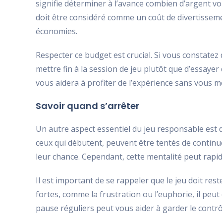
signifie déterminer à l’avance combien d’argent vo
doit être considéré comme un coût de divertisseme
économies.
Respecter ce budget est crucial. Si vous constatez
mettre fin à la session de jeu plutôt que d’essaye
vous aidera à profiter de l’expérience sans vous m
Savoir quand s’arrêter
Un autre aspect essentiel du jeu responsable est d
ceux qui débutent, peuvent être tentés de continu
leur chance. Cependant, cette mentalité peut rapi
Il est important de se rappeler que le jeu doit rest
fortes, comme la frustration ou l’euphorie, il peu
pause réguliers peut vous aider à garder le contrô