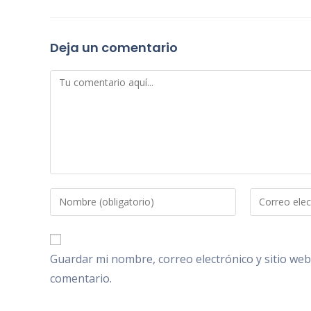
Deja un comentario
Comentario
Introduce
Introduce
tu
tu
nombre
dirección
o
de
Guardar mi nombre, correo electrónico y sitio we
nombre
correo
comentario.
de
electrónico
usuario
para