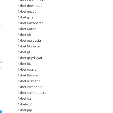
1xbet download
1xbet egypt
1xbet giriş
1xbet Kazahstan
1xbet Korea
1xbet KR
1xbet malaysia
1xbet Morocco
1xbet pt
1xbet qeydiyyat
1xbet RU
1xbet russia
1xbet Russian
1xbet russian1
1xbet-cambodia
1xbet-cambodia.com
1xbet-dz
1xbet-dz1
1xbet-jap