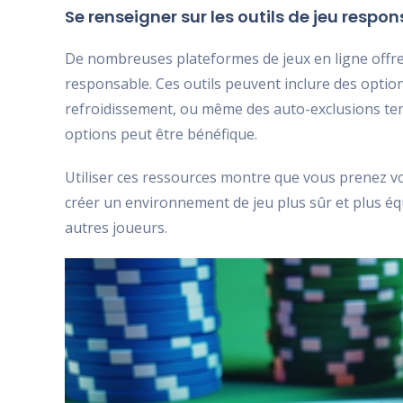
Se renseigner sur les outils de jeu respo
De nombreuses plateformes de jeux en ligne offren
responsable. Ces outils peuvent inclure des option
refroidissement, ou même des auto-exclusions temp
options peut être bénéfique.
Utiliser ces ressources montre que vous prenez vot
créer un environnement de jeu plus sûr et plus é
autres joueurs.