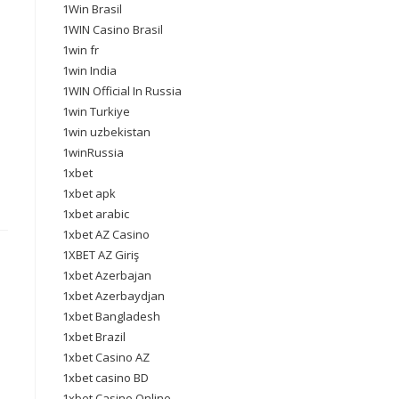
1Win Brasil
1WIN Casino Brasil
1win fr
1win India
1WIN Official In Russia
1win Turkiye
1win uzbekistan
1winRussia
1xbet
1xbet apk
1xbet arabic
1xbet AZ Casino
1XBET AZ Giriş
1xbet Azerbajan
1xbet Azerbaydjan
1xbet Bangladesh
1xbet Brazil
1xbet Casino AZ
1xbet casino BD
1xbet Casino Online