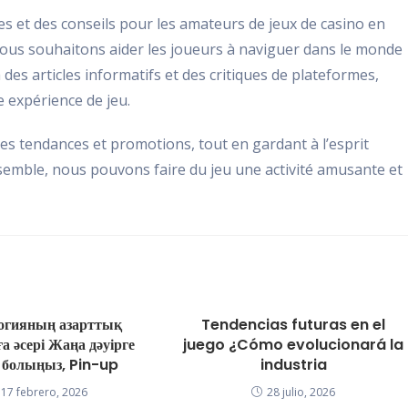
les et des conseils pour les amateurs de jeux de casino en
 nous souhaitons aider les joueurs à naviguer dans le monde
des articles informatifs et des critiques de plateformes,
 expérience de jeu.
es tendances et promotions, tout en gardant à l’esprit
semble, nous pouvons faire du jeu une activité amusante et
огияның азарттық
Tendencias futuras en el
а әсері Жаңа дәуірге
juego ¿Cómo evolucionará la
 болыңыз, Pin-up
industria
17 febrero, 2026
28 julio, 2026