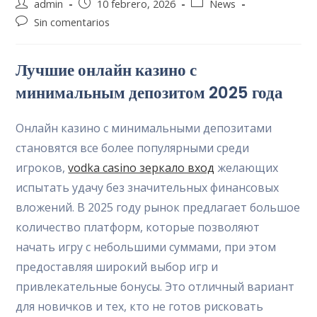
Autor
Publicación
Categoría
admin
10 febrero, 2026
News
de
de
de
Comentarios
Sin comentarios
la
la
la
de
entrada:
entrada:
entrada:
la
Лучшие онлайн казино с
entrada:
минимальным депозитом 2025 года
Онлайн казино с минимальными депозитами
становятся все более популярными среди
игроков,
vodka casino зеркало вход
желающих
испытать удачу без значительных финансовых
вложений. В 2025 году рынок предлагает большое
количество платформ, которые позволяют
начать игру с небольшими суммами, при этом
предоставляя широкий выбор игр и
привлекательные бонусы. Это отличный вариант
для новичков и тех, кто не готов рисковать