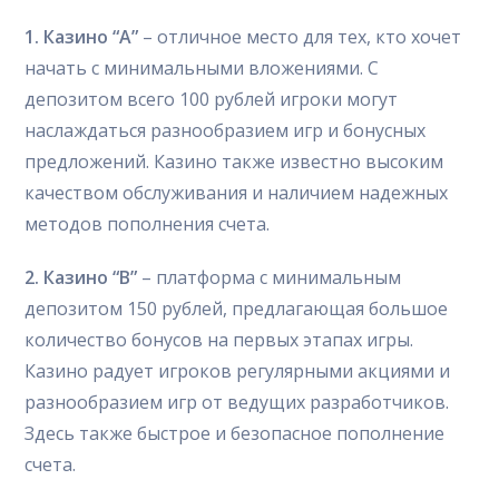
1. Казино “A”
– отличное место для тех, кто хочет
начать с минимальными вложениями. С
депозитом всего 100 рублей игроки могут
наслаждаться разнообразием игр и бонусных
предложений. Казино также известно высоким
качеством обслуживания и наличием надежных
методов пополнения счета.
2. Казино “B”
– платформа с минимальным
депозитом 150 рублей, предлагающая большое
количество бонусов на первых этапах игры.
Казино радует игроков регулярными акциями и
разнообразием игр от ведущих разработчиков.
Здесь также быстрое и безопасное пополнение
счета.