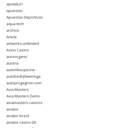
apoteka1
apuestas
Apuestas Deportivas
aqua-tech
archive
Article
artworks-unlimited
Asino Casino
auroorganic
austria
autembezpecne
autobedrijfwieringa
autoprogagnon.com
Avia Masters
Avia Masters Demo
aviamasters-casinos
aviator
aviator brazil
aviator casino DE