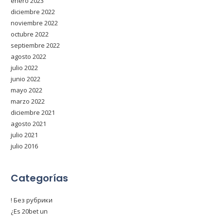
enero 2023
diciembre 2022
noviembre 2022
octubre 2022
septiembre 2022
agosto 2022
julio 2022
junio 2022
mayo 2022
marzo 2022
diciembre 2021
agosto 2021
julio 2021
julio 2016
Categorías
! Без рубрики
¿Es 20bet un