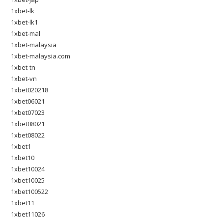
1xbet-lk
1xbet-lk1
1xbet-mal
1xbet-malaysia
1xbet-malaysia.com
1xbet-tn
1xbet-vn
1xbet020218
1xbet06021
1xbet07023
1xbet08021
1xbet08022
1xbet1
1xbet10
1xbet10024
1xbet10025
1xbet100522
1xbet11
1xbet11026