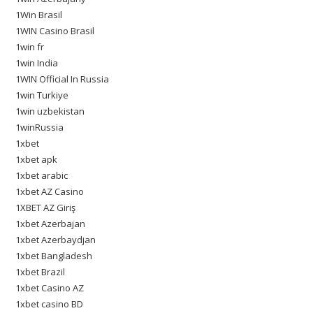
1Win Brasil
1WIN Casino Brasil
1win fr
1win India
1WIN Official In Russia
1win Turkiye
1win uzbekistan
1winRussia
1xbet
1xbet apk
1xbet arabic
1xbet AZ Casino
1XBET AZ Giriş
1xbet Azerbajan
1xbet Azerbaydjan
1xbet Bangladesh
1xbet Brazil
1xbet Casino AZ
1xbet casino BD