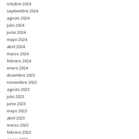
octubre 2024
septiembre 2024
agosto 2024
julio 2024
junio 2024
mayo 2024
abril 2024
marzo 2024
febrero 2024
enero 2024
diciembre 2023
noviembre 2023
agosto 2023
julio 2023
junio 2023
mayo 2023
abril 2023
marzo 2023
febrero 2023