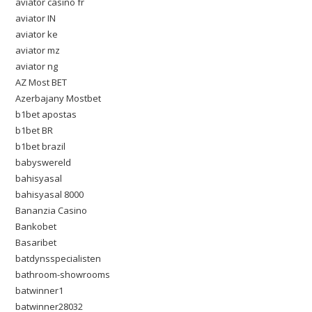
aviator casino fr
aviator IN
aviator ke
aviator mz
aviator ng
AZ Most BET
Azerbajany Mostbet
b1bet apostas
b1bet BR
b1bet brazil
babyswereld
bahisyasal
bahisyasal 8000
Bananzia Casino
Bankobet
Basaribet
batdynsspecialisten
bathroom-showrooms
batwinner1
batwinner28032