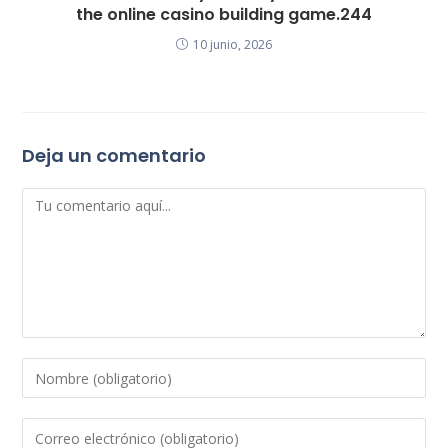
the online casino building game.244
10 junio, 2026
Deja un comentario
Comentario
Introduce
tu
nombre
Introduce
o