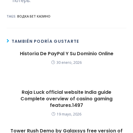
потерь.
TAGS:
ВОДКА БЕТ КАЗИНО
TAMBIÉN PODRÍA GUSTARTE
Historia De PayPal Y Su Dominio Online
30 enero, 2026
Raja Luck official website India guide
Complete overview of casino gaming
features.1497
19 mayo, 2026
Tower Rush Demo by Galaxsys free version of