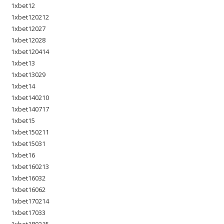
1xbet12
1xbet120212
1xbet12027
1xbet12028
1xbet120414
1xbet13
1xbet13029
1xbet14
1xbet140210
1xbet140717
1xbet15
1xbet150211
1xbet15031
1xbet16
1xbet160213
1xbet16032
1xbet16062
1xbet170214
1xbet17033