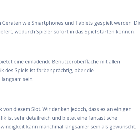
 Geräten wie Smartphones und Tablets gespielt werden. Di
fert, wodurch Spieler sofort in das Spiel starten können.
 bietet eine einladende Benutzeroberfläche mit allen
ik des Spiels ist farbenprächtig, aber die
 langsam sein.
 von diesem Slot. Wir denken jedoch, dass es an einigen
 ist sehr detailreich und bietet eine fantastische
hwindigkeit kann manchmal langsamer sein als gewünscht.