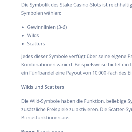
Die Symbolik des Stake Casino-Slots ist reichhalti
Symbolen wählen:
Gewinnlinien (3-6)
Wilds
Scatters
Jedes dieser Symbole verfügt über seine eigene Pa
Kombinationen variiert. Beispielsweise bietet ein
ein Fünfbandel eine Payout von 10.000-fach des Ei
Wilds und Scatters
Die Wild-Symbole haben die Funktion, beliebige S
zusätzliche Freispiele zu aktivieren. Die Scatte
Bonusfunktionen aus.
Bonus-Funktionen