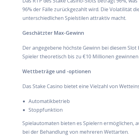
Das RTP des Stake Casino-Slots beträgt 96%, was b
96% der Fälle zurückgezahlt wird. Die Volatilität di
unterschiedlichen Spielstilen attraktiv macht.
Geschätzter Max-Gewinn
Der angegebene höchste Gewinn bei diesem Slot be
Spieler theoretisch bis zu €10 Millionen gewinnen
Wettbeträge und -optionen
Das Stake Casino bietet eine Vielzahl von Wettein
Automatikbetrieb
Stoppfunktion
Spielautomaten bieten es Spielern ermöglichen, 
bei der Behandlung von mehreren Wettarten.