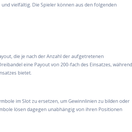
g und vielfältig. Die Spieler können aus den folgenden
yout, die je nach der Anzahl der aufgetretenen
 Dreibandel eine Payout von 200-fach des Einsatzes, währen
nsatzes bietet.
ymbole im Slot zu ersetzen, um Gewinnlinien zu bilden oder
r-Symbole lösen dagegen unabhängig von ihren Positionen