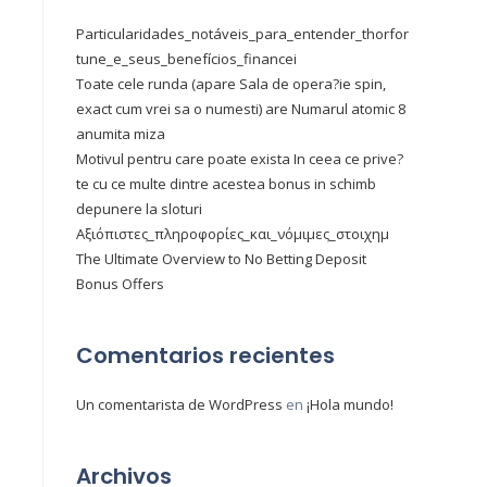
Particularidades_notáveis_para_entender_thorfor
tune_e_seus_benefícios_financei
Toate cele runda (apare Sala de opera?ie spin,
exact cum vrei sa o numesti) are Numarul atomic 8
anumita miza
Motivul pentru care poate exista In ceea ce prive?
te cu ce multe dintre acestea bonus in schimb
depunere la sloturi
Αξιόπιστες_πληροφορίες_και_νόμιμες_στοιχημ
The Ultimate Overview to No Betting Deposit
Bonus Offers
Comentarios recientes
Un comentarista de WordPress
en
¡Hola mundo!
Archivos