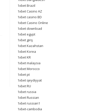
1xbet Brazil
1xbet Casino AZ
1xbet casino BD
1xbet Casino Online
1xbet download
1xbet egypt
1xbet giriş
1xbet Kazahstan
1xbet Korea
1xbet KR
1xbet malaysia
1xbet Morocco
1xbet pt
1xbet qeydiyyat
1xbet RU
1xbet russia
1xbet Russian
1xbet russian1
1xbet-cambodia