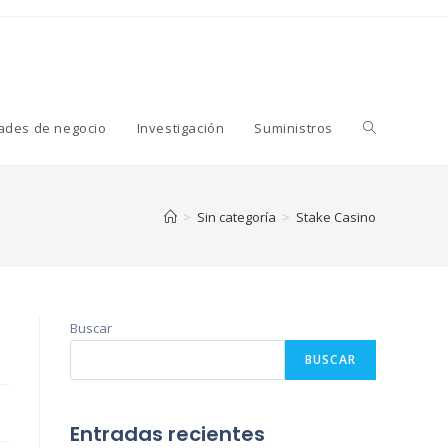
ades de negocio
Investigación
Suministros
>
Sin categoría
>
Stake Casino
Buscar
BUSCAR
Entradas recientes