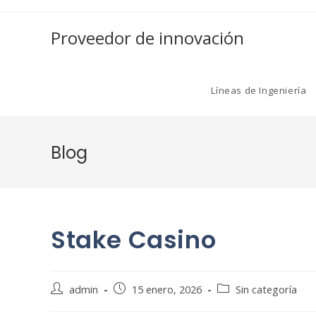
Saltar
al
Proveedor de innovación
contenido
Líneas de Ingeniería
Blog
Stake Casino
Autor
Publicación
Categoría
admin
15 enero, 2026
Sin categoría
de
de
de