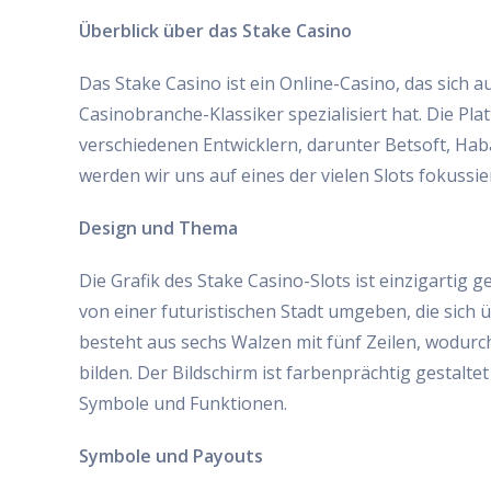
la
la
la
entrada:
entrada:
entrada:
Überblick über das Stake Casino
Das Stake Casino ist ein Online-Casino, das sich a
Casinobranche-Klassiker spezialisiert hat. Die Pla
verschiedenen Entwicklern, darunter Betsoft, Ha
werden wir uns auf eines der vielen Slots fokussie
Design und Thema
Die Grafik des Stake Casino-Slots ist einzigartig g
von einer futuristischen Stadt umgeben, die sich ü
besteht aus sechs Walzen mit fünf Zeilen, wodurc
bilden. Der Bildschirm ist farbenprächtig gestalte
Symbole und Funktionen.
Symbole und Payouts