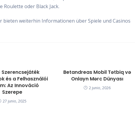
 Roulette oder Black Jack.
ir bieten weiterhin Informationen über Spiele und Casinos
e Szerencsejáték
Betandreas Mobil Tətbiq və
k és a Felhasználói
Onlayn Mərc Dünyası
om: Az Innováció
2 junio, 2026
Szerepe
27 junio, 2025