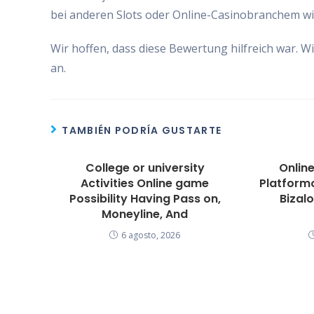
bei anderen Slots oder Online-Casinobranchem wie
Wir hoffen, dass diese Bewertung hilfreich war. W
an.
TAMBIÉN PODRÍA GUSTARTE
College or university
Onlin
Activities Online game
Platformo
Possibility Having Pass on,
Bizal
Moneyline, And
6 agosto, 2026