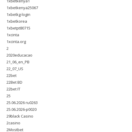
1xbetkenya1
1xbetkenya25067
1xbetkg-login
1xbetkorea
1xbetpt80715
1xcinta
1xcinta.org
2
2020educacao
21_06_en_PB
22_07_US
22bet
22Bet BD
22bet IT
25
25.06.2026 ru0263
25.06.2026-p0020
29black Casino
2casino
2Mostbet