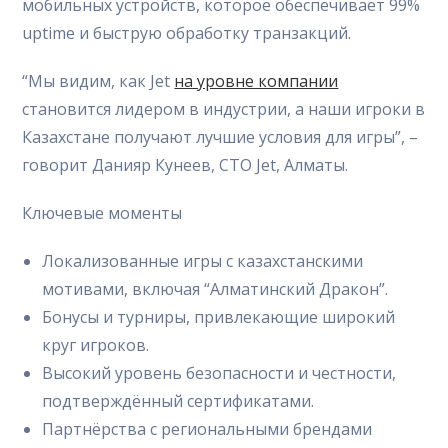
мобильных устройств, которое обеспечивает 99%
uptime и быструю обработку транзакций.
“Мы видим, как Jet
на уровне компании
становится лидером в индустрии, а наши игроки в
Казахстане получают лучшие условия для игры”, –
говорит Данияр Кунеев, CTO Jet, Алматы.
Ключевые моменты
Локализованные игры с казахстанскими
мотивами, включая “Алматинский Дракон”.
Бонусы и турниры, привлекающие широкий
круг игроков.
Высокий уровень безопасности и честности,
подтверждённый сертификатами.
Партнёрства с региональными брендами