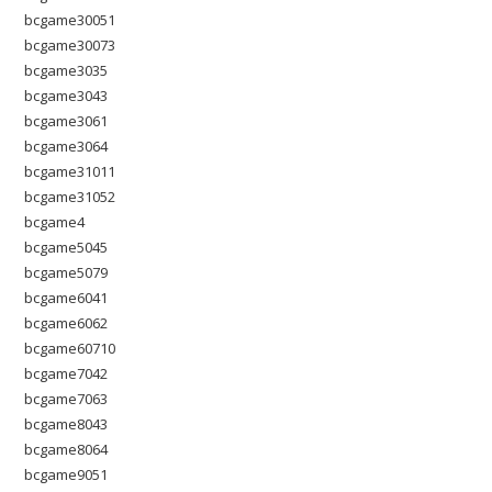
bcgame30051
bcgame30073
bcgame3035
bcgame3043
bcgame3061
bcgame3064
bcgame31011
bcgame31052
bcgame4
bcgame5045
bcgame5079
bcgame6041
bcgame6062
bcgame60710
bcgame7042
bcgame7063
bcgame8043
bcgame8064
bcgame9051