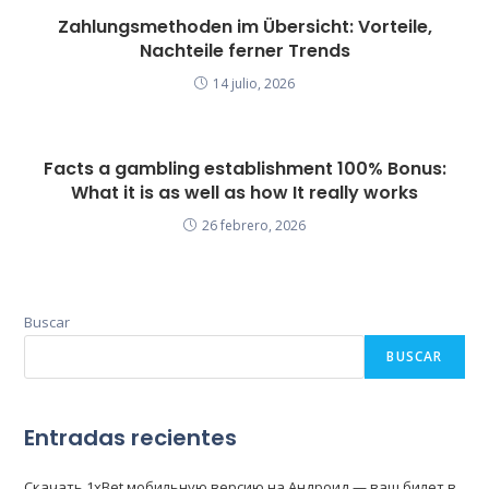
Zahlungsmethoden im Übersicht: Vorteile,
Nachteile ferner Trends
14 julio, 2026
Facts a gambling establishment 100% Bonus:
What it is as well as how It really works
26 febrero, 2026
Buscar
BUSCAR
Entradas recientes
Скачать 1xBet мобильную версию на Андроид — ваш билет в