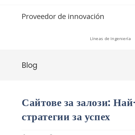
Saltar
al
Proveedor de innovación
contenido
Líneas de Ingeniería
Blog
Сайтове за залози: На
стратегии за успех