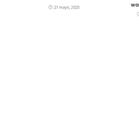
wa
21 mayo, 2025