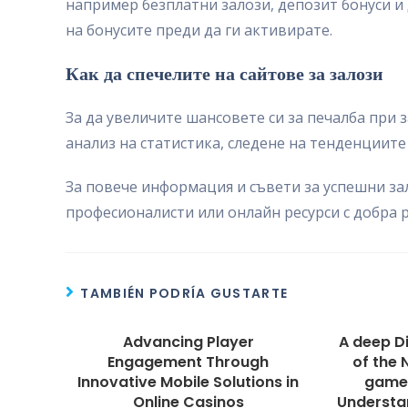
например безплатни залози, депозит бонуси и 
на бонусите преди да ги активирате.
Как да спечелите на сайтове за залози
За да увеличите шансовете си за печалба при 
анализ на статистика, следене на тенденциите
За повече информация и съвети за успешни зало
професионалисти или онлайн ресурси с добра 
TAMBIÉN PODRÍA GUSTARTE
Advancing Player
A deep D
Engagement Through
of the 
Innovative Mobile Solutions in
game:
Online Casinos
Understa