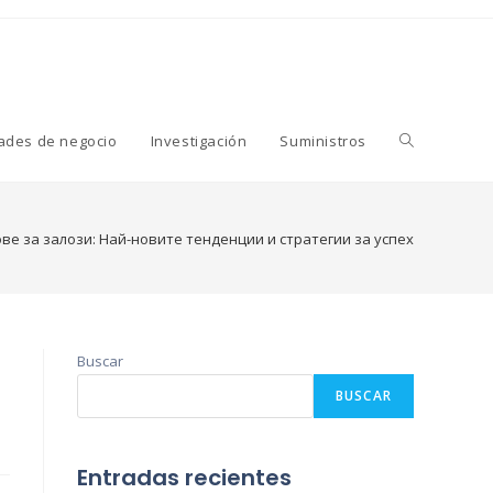
ades de negocio
Investigación
Suministros
ве за залози: Най-новите тенденции и стратегии за успех
Buscar
BUSCAR
Entradas recientes