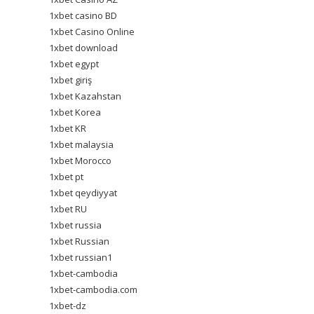
1xbet casino BD
1xbet Casino Online
1xbet download
1xbet egypt
1xbet giriş
1xbet Kazahstan
1xbet Korea
1xbet KR
1xbet malaysia
1xbet Morocco
1xbet pt
1xbet qeydiyyat
1xbet RU
1xbet russia
1xbet Russian
1xbet russian1
1xbet-cambodia
1xbet-cambodia.com
1xbet-dz