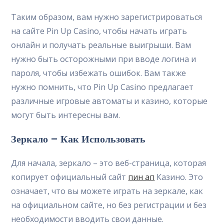
Таким образом, вам нужно зарегистрироваться
на сайте Pin Up Casino, чтобы начать играть
онлайн и получать реальные выигрыши. Вам
нужно быть осторожными при вводе логина и
пароля, чтобы избежать ошибок. Вам также
нужно помнить, что Pin Up Casino предлагает
различные игровые автоматы и казино, которые
могут быть интересны вам.
Зеркало – Как Использовать
Для начала, зеркало – это веб-страница, которая
копирует официальный сайт
пин ап
Казино. Это
означает, что вы можете играть на зеркале, как
на официальном сайте, но без регистрации и без
необходимости вводить свои данные.