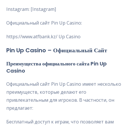
Instagram: [Instagram]
Официальный сайт Pin Up Casino:
https://www.atfbank.kz/ Up Casino
Pin Up Casino – Официальный Сайт
Преимущества официального сайта Pin Up
Casino
Официальный сайт Pin Up Casino имеет несколько
преимуществ, которые делают его
привлекательным для игроков. В частности, он
предлагает:
Бесплатный доступ к играм, что позволяет вам