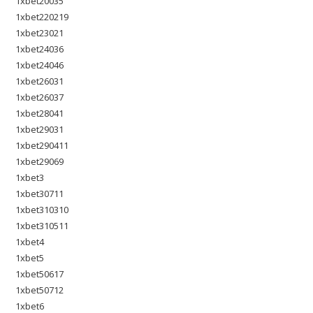
1xbet20035
1xbet220219
1xbet23021
1xbet24036
1xbet24046
1xbet26031
1xbet26037
1xbet28041
1xbet29031
1xbet290411
1xbet29069
1xbet3
1xbet30711
1xbet310310
1xbet310511
1xbet4
1xbet5
1xbet50617
1xbet50712
1xbet6