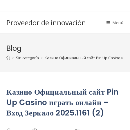
Saltar
al
contenido
Proveedor de innovación
Menú
Blog
>
Sin categoría
>
Казино Официальный сайт Pin Up Casino играт
Казино Официальный сайт Pin
Up Casino играть онлайн –
Вход Зеркало 2025.1161 (2)