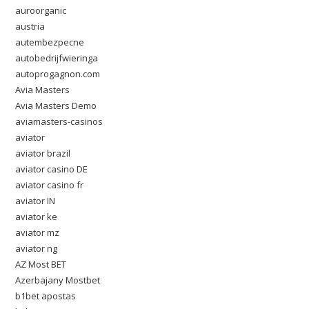
auroorganic
austria
autembezpecne
autobedrijfwieringa
autoprogagnon.com
Avia Masters
Avia Masters Demo
aviamasters-casinos
aviator
aviator brazil
aviator casino DE
aviator casino fr
aviator IN
aviator ke
aviator mz
aviator ng
AZ Most BET
Azerbajany Mostbet
b1bet apostas