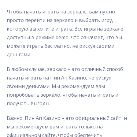
Чтобы начать играть на зеркале, вам нужно
просто перейти на зеркало и выбрать игру,
которую вы хотите играть. Все игры на зеркале
доступны в режиме demo, что означает, что вы
можете играть бесплатно, не рискуя своими
деньгами.
В любом случае, зеркало – это отличный способ
начать играть на Пин Ап Казино, не рискуя
своими деньгами. Мы рекомендуем вам
попробовать зеркало, чтобы начать играть и
получать выгоды.
Важно: Пин Ап Казино – это официальный сайт, и
мы рекомендуем вам играть только на
официальном сайте, чтобы обеспечить