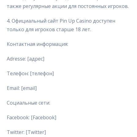
также регулярные акции для постоянных игроков.
4. Официальный сайт Pin Up Casino доступен
только для игроков старше 18 лет.
Контактная информация:
Adresse: [адрес]
Телефон: [телефон]
Email: [email]
Социальные сети:
Facebook: [Facebook]
Twitter: [Twitter]