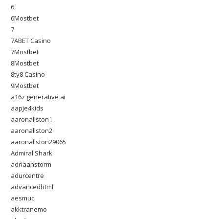
6
6Mostbet
7
7ABET Casino
7Mostbet
8Mostbet
8ty8 Casino
9Mostbet
a16z generative ai
aapje4kids
aaronallston1
aaronallston2
aaronallston29065
Admiral Shark
adriaanstorm
adurcentre
advancedhtml
aesmuc
akktranemo