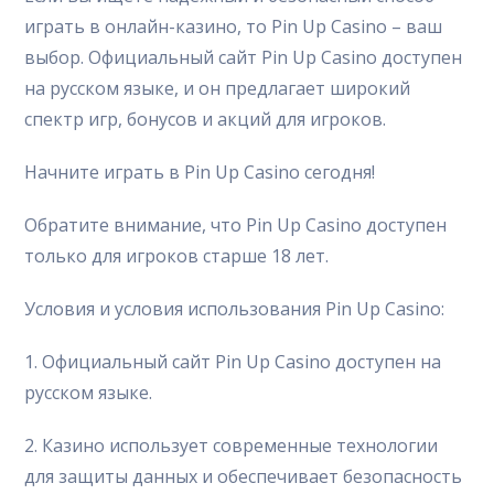
играть в онлайн-казино, то Pin Up Casino – ваш
выбор. Официальный сайт Pin Up Casino доступен
на русском языке, и он предлагает широкий
спектр игр, бонусов и акций для игроков.
Начните играть в Pin Up Casino сегодня!
Обратите внимание, что Pin Up Casino доступен
только для игроков старше 18 лет.
Условия и условия использования Pin Up Casino:
1. Официальный сайт Pin Up Casino доступен на
русском языке.
2. Казино использует современные технологии
для защиты данных и обеспечивает безопасность