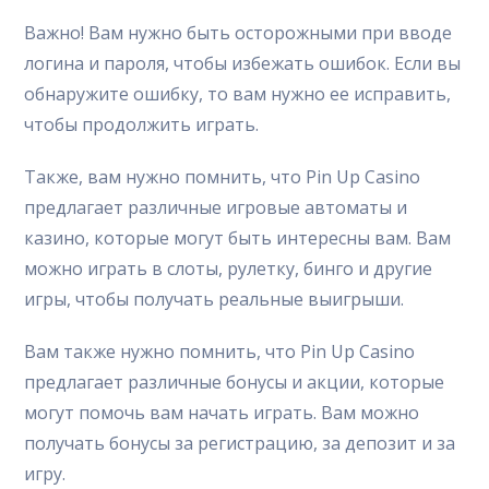
Важно! Вам нужно быть осторожными при вводе
логина и пароля, чтобы избежать ошибок. Если вы
обнаружите ошибку, то вам нужно ее исправить,
чтобы продолжить играть.
Также, вам нужно помнить, что Pin Up Casino
предлагает различные игровые автоматы и
казино, которые могут быть интересны вам. Вам
можно играть в слоты, рулетку, бинго и другие
игры, чтобы получать реальные выигрыши.
Вам также нужно помнить, что Pin Up Casino
предлагает различные бонусы и акции, которые
могут помочь вам начать играть. Вам можно
получать бонусы за регистрацию, за депозит и за
игру.