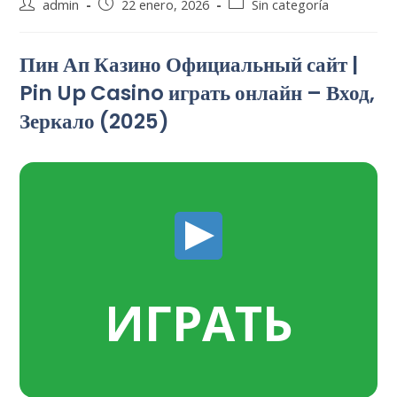
Autor
Publicación
Categoría
admin
22 enero, 2026
Sin categoría
de
de
de
la
la
la
Пин Ап Казино Официальный сайт |
entrada:
entrada:
entrada:
Pin Up Casino играть онлайн – Вход,
Зеркало (2025)
ИГРАТЬ