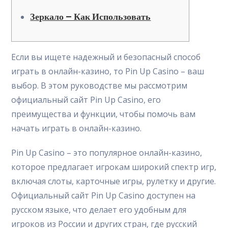
Зеркало – Как Использовать
Если вы ищете надежный и безопасный способ
играть в онлайн-казино, то Pin Up Casino – ваш
выбор. В этом руководстве мы рассмотрим
официальный сайт Pin Up Casino, его
преимущества и функции, чтобы помочь вам
начать играть в онлайн-казино.
Pin Up Casino – это популярное онлайн-казино,
которое предлагает игрокам широкий спектр игр,
включая слоты, карточные игры, рулетку и другие.
Официальный сайт Pin Up Casino доступен на
русском языке, что делает его удобным для
игроков из России и других стран, где русский