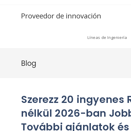
Saltar
al
Proveedor de innovación
contenido
Líneas de Ingeniería
Blog
Szerezz 20 ingyenes R
nélkül 2026-ban Job
További ajánlatok és