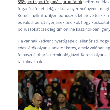
888sport sportfogadási promóciók
befizetne. Ha 
fogadási feltételek), akkor a nyereményedet megt
Kérdés nélkül az ilyen bónuszok lehetővé teszik a
és valódi pénzt nyerjenek anélkül, hogy kockáztat
bónuszokat csak legitim online kaszinókban igény
Ha vannak kedvenc nyerőgépeid, ellenőrizd, hogy 
édes játék olyan ajánlatot keres, amely valóban 
felhasználóbarát terminológiával. Keress olyan aj
tartalmaznak.