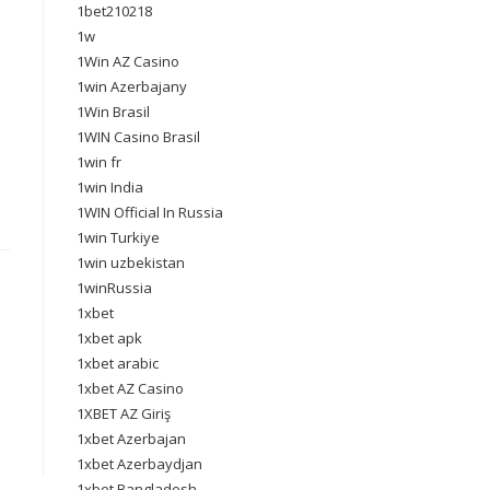
1bet210218
1w
1Win AZ Casino
1win Azerbajany
1Win Brasil
1WIN Casino Brasil
1win fr
1win India
1WIN Official In Russia
1win Turkiye
1win uzbekistan
1winRussia
1xbet
1xbet apk
1xbet arabic
1xbet AZ Casino
1XBET AZ Giriş
1xbet Azerbajan
1xbet Azerbaydjan
1xbet Bangladesh