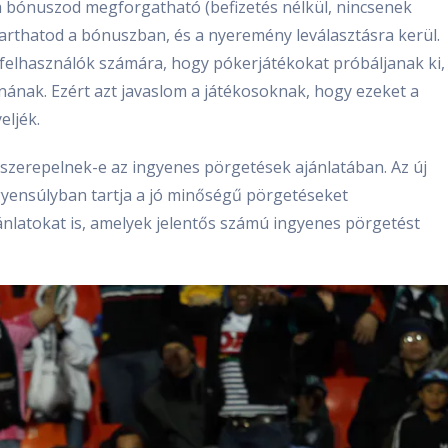
a bónuszod megforgatható (befizetés nélkül, nincsenek
arthatod a bónuszban, és a nyeremény leválasztásra kerül.
 felhasználók számára, hogy pókerjátékokat próbáljanak ki,
nának. Ezért azt javaslom a játékosoknak, hogy ezeket a
eljék.
szerepelnek-e az ingyenes pörgetések ajánlatában. Az új
egyensúlyban tartja a jó minőségű pörgetéseket
ánlatokat is, amelyek jelentős számú ingyenes pörgetést