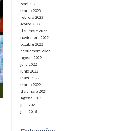
abril 2023
marzo 2023
febrero 2023
enero 2023
diciembre 2022
noviembre 2022
octubre 2022
septiembre 2022
agosto 2022
julio 2022
junio 2022
mayo 2022
marzo 2022
diciembre 2021
agosto 2021
julio 2021
julio 2016
Categorías