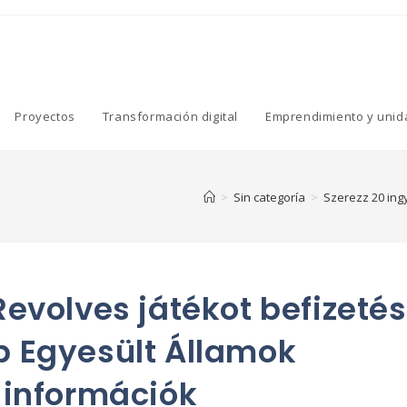
Proyectos
Transformación digital
Emprendimiento y unid
>
Sin categoría
>
Szerezz 20 ing
evolves játékot befizetés
b Egyesült Államok
 információk