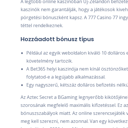
A legtöbb online kaszinóban Új-Zélandon befizetés
kaszinók nem garantálják, hogy a játékosok kivehet
pörgetési bónuszként kapsz. A 777 Casino 77 ingy
téttel rendelkeznek.
Hozzáadott bónusz típus
Például az egyik weboldalon kiváló 10 dolláros 
követelmény tartozik.
A Bet365 helyi kaszinója nem kínál ösztönzőket 
folytatod-e a legújabb alkalmazással.
Egy nagyszerű, kétszáz dolláros befizetés nélk
Az Aztec Secret a BGaming legnyerőbb kikötőjének
szorosának megfelelő maximális kifizetéssel. Ez az
bónuszszabályok miatt. Az online szerencsejáték 
meg kell szerezni, nem azonnal. Van egy következ