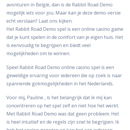
avonturen in België, dan is de Rabbit Road Demo
mogelijk iets voor jou. Maar kan je deze demo-versie
echt verslaan? Laat ons kijken.
Het Rabbit Road Demo spel is een online casino game
dat je kunt spelen in de comfort van je eigen huis. Het
is eenvoudig te begrijpen en biedt veel
mogelijkheden om te winnen.
Speel Rabbit Road Demo online casino spel is een
geweldige ervaring voor iedereen die op zoek is naar
spannende gokmogelijkheden in het Nederlands.
Voor mij, Pauline , is het belangrijk dat ik mij kan
concentreren op het spel zelf en niet hoe het werkt.
Met Rabbit Road Demo was dat geen probleem. Het
is heel intuïtief en de regels zijn snel te begrijpen. Ik