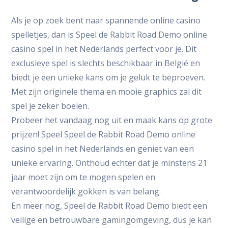
Als je op zoek bent naar spannende online casino
spelletjes, dan is Speel de Rabbit Road Demo online
casino spel in het Nederlands perfect voor je. Dit
exclusieve spel is slechts beschikbaar in België en
biedt je een unieke kans om je geluk te beproeven.
Met zijn originele thema en mooie graphics zal dit
spel je zeker boeien.
Probeer het vandaag nog uit en maak kans op grote
prijzen! Speel Speel de Rabbit Road Demo online
casino spel in het Nederlands en geniet van een
unieke ervaring. Onthoud echter dat je minstens 21
jaar moet zijn om te mogen spelen en
verantwoordelijk gokken is van belang.
En meer nog, Speel de Rabbit Road Demo biedt een
veilige en betrouwbare gamingomgeving, dus je kan