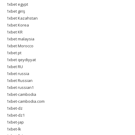
1xbet egypt
1xbet giriş
1xbet Kazahstan
1xbet Korea
1xbet KR
1xbet malaysia
1xbet Morocco
1xbet pt
1xbet qeydiyyat
1xbet RU
1xbet russia
1xbet Russian
1xbet russian1
1xbet-cambodia
1xbet-cambodia.com
1xbet-dz
1xbet-dz1
1xbet-jap
1xbet-lk