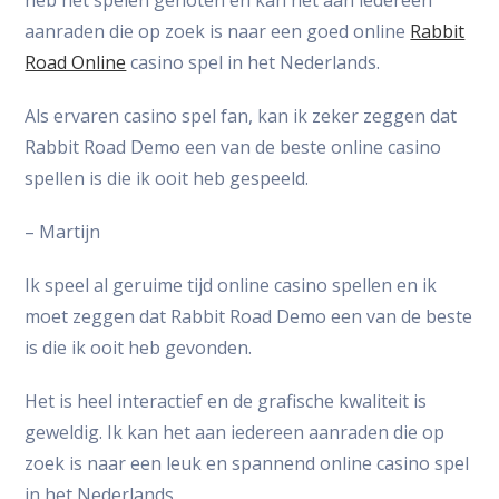
heb het spelen genoten en kan het aan iedereen
aanraden die op zoek is naar een goed online
Rabbit
Road Online
casino spel in het Nederlands.
Als ervaren casino spel fan, kan ik zeker zeggen dat
Rabbit Road Demo een van de beste online casino
spellen is die ik ooit heb gespeeld.
– Martijn
Ik speel al geruime tijd online casino spellen en ik
moet zeggen dat Rabbit Road Demo een van de beste
is die ik ooit heb gevonden.
Het is heel interactief en de grafische kwaliteit is
geweldig. Ik kan het aan iedereen aanraden die op
zoek is naar een leuk en spannend online casino spel
in het Nederlands.