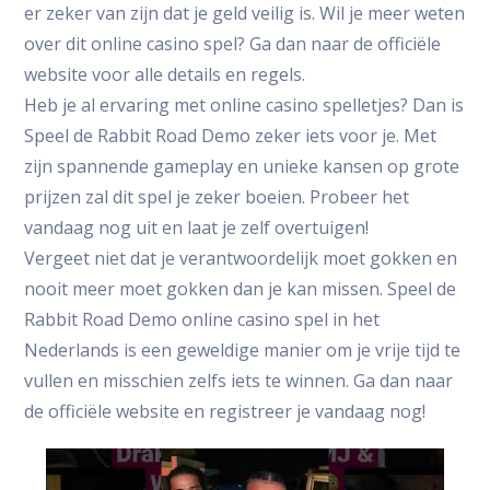
er zeker van zijn dat je geld veilig is. Wil je meer weten
over dit online casino spel? Ga dan naar de officiële
website voor alle details en regels.
Heb je al ervaring met online casino spelletjes? Dan is
Speel de Rabbit Road Demo zeker iets voor je. Met
zijn spannende gameplay en unieke kansen op grote
prijzen zal dit spel je zeker boeien. Probeer het
vandaag nog uit en laat je zelf overtuigen!
Vergeet niet dat je verantwoordelijk moet gokken en
nooit meer moet gokken dan je kan missen. Speel de
Rabbit Road Demo online casino spel in het
Nederlands is een geweldige manier om je vrije tijd te
vullen en misschien zelfs iets te winnen. Ga dan naar
de officiële website en registreer je vandaag nog!