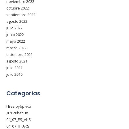
noviembre 2022
octubre 2022
septiembre 2022
agosto 2022
julio 2022
junio 2022
mayo 2022
marzo 2022
diciembre 2021
agosto 2021
julio 2021
julio 2016
Categorías
! Без рубрики
¿Es 20bet un
04_07_ES_AKS
04_07_IT_AKS