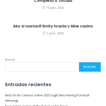
Completă o Jocului
15 julio, 2026
Ako si nastaviť limity hrania v Nine casino
1 junio, 2026
Buscar
BUSCAR
Entradas recientes
Best Sic Bo Casinos online 2025 Legit Sites Having Punctual
Winnings