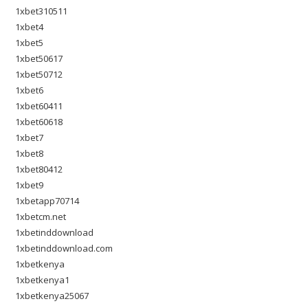
1xbet310511
1xbet4
1xbet5
1xbet50617
1xbet50712
1xbet6
1xbet60411
1xbet60618
1xbet7
1xbet8
1xbet80412
1xbet9
1xbetapp70714
1xbetcm.net
1xbetinddownload
1xbetinddownload.com
1xbetkenya
1xbetkenya1
1xbetkenya25067