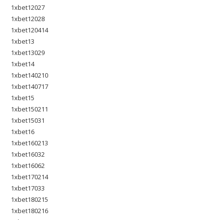
1xbet12027
1xbet12028
1xbet120414
1xbet13
1xbet13029
1xbet14
1xbet140210
1xbet140717
1xbet15
1xbet150211
1xbet15031
1xbet16
1xbet160213
1xbet16032
1xbet16062
1xbet170214
1xbet17033
1xbet180215
1xbet180216