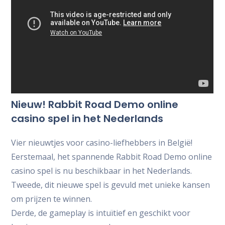
Nieuw! Rabbit Road Demo online
casino spel in het Nederlands
Vier nieuwtjes voor casino-liefhebbers in België!
Eerstemaal, het spannende Rabbit Road Demo online
casino spel is nu beschikbaar in het Nederlands.
Tweede, dit nieuwe spel is gevuld met unieke kansen
om prijzen te winnen.
Derde, de gameplay is intuïtief en geschikt voor