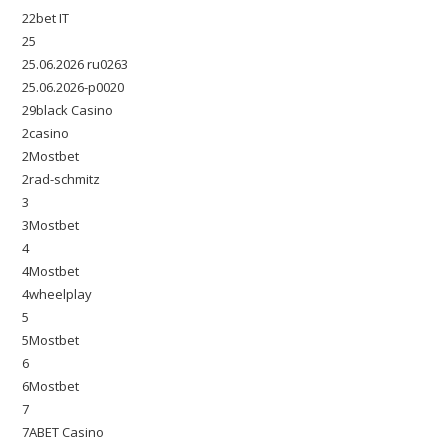
22bet IT
25
25.06.2026 ru0263
25.06.2026-p0020
29black Casino
2casino
2Mostbet
2rad-schmitz
3
3Mostbet
4
4Mostbet
4wheelplay
5
5Mostbet
6
6Mostbet
7
7ABET Casino