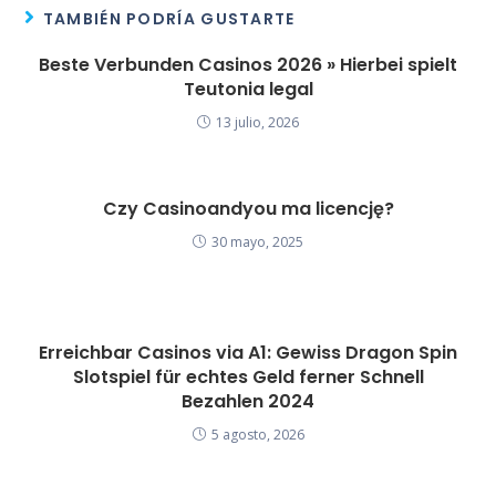
TAMBIÉN PODRÍA GUSTARTE
Beste Verbunden Casinos 2026 » Hierbei spielt
Teutonia legal
13 julio, 2026
Czy Casinoandyou ma licencję?
30 mayo, 2025
Erreichbar Casinos via A1: Gewiss Dragon Spin
Slotspiel für echtes Geld ferner Schnell
Bezahlen 2024
5 agosto, 2026