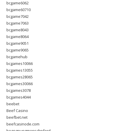
bcgame6062
bcgame60710
bcgame7042
bcgame7063
bcgame8043
bcgame8064
bcgame9051
bcgame9065
bcgamehub
bcgames10066
bcgames13055
bcgames28065
bcgames30066
bcgames3078
bcgames4044
beebet
Beef Casino
beefbet.net
beefcasinode.com
begegnungmenschpferd