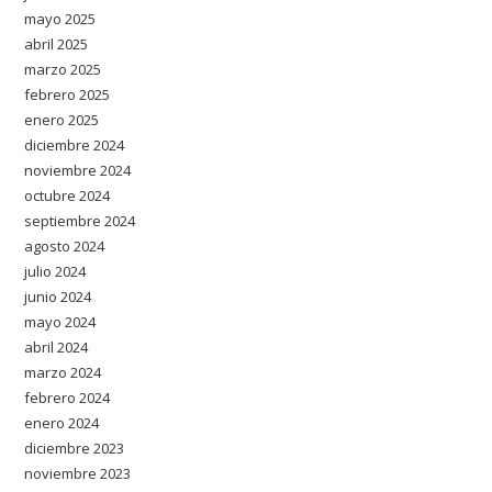
mayo 2025
abril 2025
marzo 2025
febrero 2025
enero 2025
diciembre 2024
noviembre 2024
octubre 2024
septiembre 2024
agosto 2024
julio 2024
junio 2024
mayo 2024
abril 2024
marzo 2024
febrero 2024
enero 2024
diciembre 2023
noviembre 2023