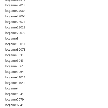
bcgame27013
bcgame27064
bcgame27065
bcgame28021
bcgame28022
bcgame29072
bcgame3
bcgame30051
bcgame30073
bcgame3035
bcgame3043
bcgame3061
bcgame3064
bcgame31011
bcgame31052
bcgame4
bcgame5045
bcgame5079
bcgame6041