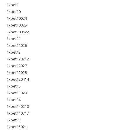
1xbet1
1xbet10
1xbet10024
1xbet10025
1xbet100522
1xbet11
1xbet11026
1xbet12
1xbet120212
1xbet12027
1xbet12028
1xbet120414
1xbet13
1xbet13029
1xbet14
1xbet140210
1xbet140717
1xbet15
1xbet150211