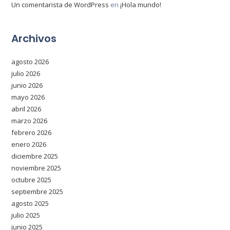
Un comentarista de WordPress
en
¡Hola mundo!
Archivos
agosto 2026
julio 2026
junio 2026
mayo 2026
abril 2026
marzo 2026
febrero 2026
enero 2026
diciembre 2025
noviembre 2025
octubre 2025
septiembre 2025
agosto 2025
julio 2025
junio 2025