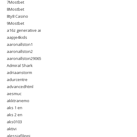
7Mostbet
8Mostbet
8ty8 Casino
9Mostbet
a16z generative ai
aapje4kids
aaronallston1
aaronallston2
aaronallston29065
Admiral Shark
adriaanstorm
adurcentre
advancedhtml
aesmuc
akktranemo
aks 1 en
aks 2 en
aks0103
aktivi
alessiafilippi