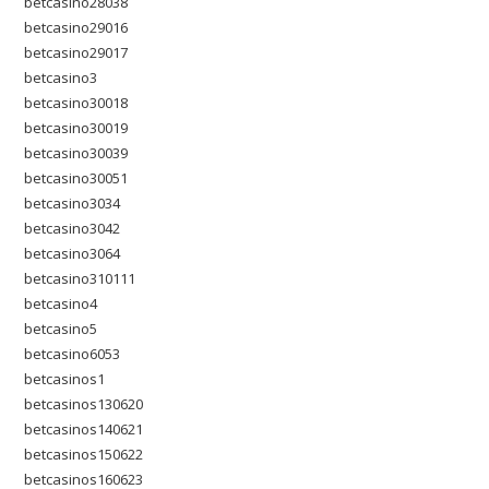
betcasino28038
betcasino29016
betcasino29017
betcasino3
betcasino30018
betcasino30019
betcasino30039
betcasino30051
betcasino3034
betcasino3042
betcasino3064
betcasino310111
betcasino4
betcasino5
betcasino6053
betcasinos1
betcasinos130620
betcasinos140621
betcasinos150622
betcasinos160623