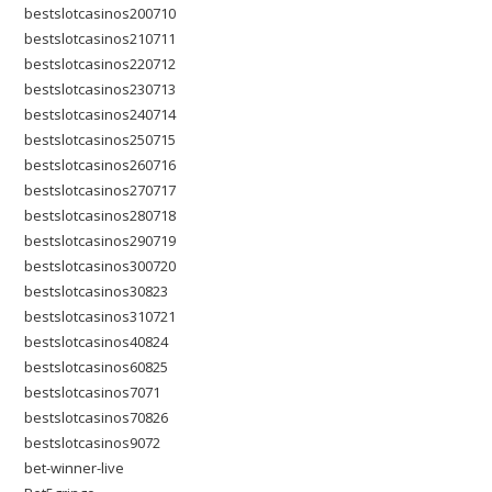
bestslotcasinos200710
bestslotcasinos210711
bestslotcasinos220712
bestslotcasinos230713
bestslotcasinos240714
bestslotcasinos250715
bestslotcasinos260716
bestslotcasinos270717
bestslotcasinos280718
bestslotcasinos290719
bestslotcasinos300720
bestslotcasinos30823
bestslotcasinos310721
bestslotcasinos40824
bestslotcasinos60825
bestslotcasinos7071
bestslotcasinos70826
bestslotcasinos9072
bet-winner-live