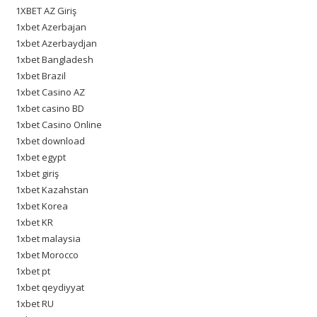
1XBET AZ Giriş
1xbet Azerbajan
1xbet Azerbaydjan
1xbet Bangladesh
1xbet Brazil
1xbet Casino AZ
1xbet casino BD
1xbet Casino Online
1xbet download
1xbet egypt
1xbet giriş
1xbet Kazahstan
1xbet Korea
1xbet KR
1xbet malaysia
1xbet Morocco
1xbet pt
1xbet qeydiyyat
1xbet RU