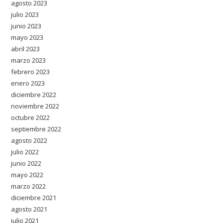
agosto 2023
julio 2023
junio 2023
mayo 2023
abril 2023
marzo 2023
febrero 2023
enero 2023
diciembre 2022
noviembre 2022
octubre 2022
septiembre 2022
agosto 2022
julio 2022
junio 2022
mayo 2022
marzo 2022
diciembre 2021
agosto 2021
julio 2021