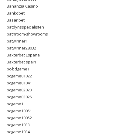
Bananzia Casino
Bankobet
Basaribet
batdynsspecialisten
bathroom-showrooms
batwinner1
batwinner28032
Baxterbet España
Baxterbet spain
bc-bdgame1
bcgame01022
bcgame01041
bcgame02023
bcgame03025
bcgame1
bcgame10051
bcgame10052
bcgame1033
bcgame1034