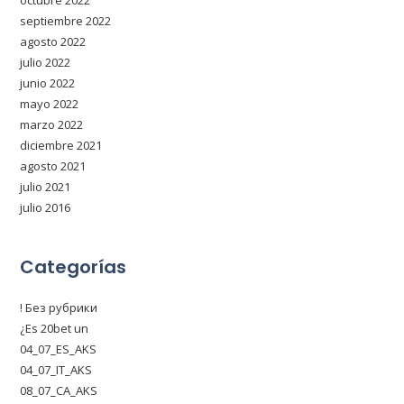
octubre 2022
septiembre 2022
agosto 2022
julio 2022
junio 2022
mayo 2022
marzo 2022
diciembre 2021
agosto 2021
julio 2021
julio 2016
Categorías
! Без рубрики
¿Es 20bet un
04_07_ES_AKS
04_07_IT_AKS
08_07_CA_AKS