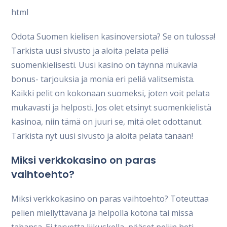
html
Odota Suomen kielisen kasinoversiota? Se on tulossa!
Tarkista uusi sivusto ja aloita pelata peliä
suomenkielisesti. Uusi kasino on täynnä mukavia
bonus- tarjouksia ja monia eri peliä valitsemista.
Kaikki pelit on kokonaan suomeksi, joten voit pelata
mukavasti ja helposti. Jos olet etsinyt suomenkielistä
kasinoa, niin tämä on juuri se, mitä olet odottanut.
Tarkista nyt uusi sivusto ja aloita pelata tänään!
Miksi verkkokasino on paras
vaihtoehto?
Miksi verkkokasino on paras vaihtoehto? Toteuttaa
pelien miellyttävänä ja helpolla kotona tai missä