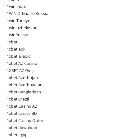
1win India
1WIN Official In Russia
1win Turkiye
1win uzbekistan
1winRussia
1xbet
1xbet apk
1xbet arabic
1xbet AZ Casino
1XBET AZ Giriş
1xbet Azerbajan
1xbet Azerbaydjan
1xbet Bangladesh
1xbet Brazil
1xbet Casino AZ
1xbet casino BD
1xbet Casino Online
1xbet download
1xbet egypt