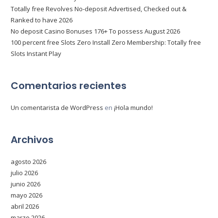
Totally free Revolves No-deposit Advertised, Checked out &
Ranked to have 2026
No deposit Casino Bonuses 176+ To possess August 2026
100 percent free Slots Zero Install Zero Membership: Totally free
Slots Instant Play
Comentarios recientes
Un comentarista de WordPress
en
¡Hola mundo!
Archivos
agosto 2026
julio 2026
junio 2026
mayo 2026
abril 2026
marzo 2026