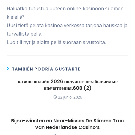
Haluatko tutustua uuteen online-kasinoon suomen
kielellä?
Uusi tietä pelata kasinoa verkossa tarjoaa hauskaa ja
turvallista peliä.
Luo tili nyt ja aloita peliä suoraan sivustolta.
TAMBIÉN PODRÍA GUSTARTE
казино онлайн 2026 получите незабываемые
впечатления.608 (2)
22 junio, 2026
Bijna-winsten en Near-Misses De Slimme Truc
van Nederlandse Casino’s