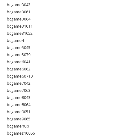
bcgame3043
bcgame3061
bcgame3064
bcgame31011
bcgame31052
bcgame4
bcgame5045
bcgame5079
bcgame6041
bcgame6062
bcgame60710
bcgame7042
bcgame7063
bcgame8043
bcgame8064
bcgame9051
bcgame9065
bcgamehub
bcgames10066