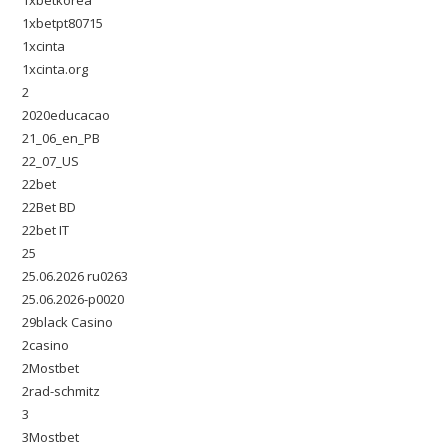
1xbetkorea
1xbetpt80715
1xcinta
1xcinta.org
2
2020educacao
21_06_en_PB
22_07_US
22bet
22Bet BD
22bet IT
25
25.06.2026 ru0263
25.06.2026-p0020
29black Casino
2casino
2Mostbet
2rad-schmitz
3
3Mostbet