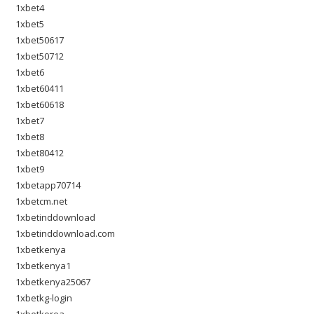
1xbet4
1xbet5
1xbet50617
1xbet50712
1xbet6
1xbet60411
1xbet60618
1xbet7
1xbet8
1xbet80412
1xbet9
1xbetapp70714
1xbetcm.net
1xbetinddownload
1xbetinddownload.com
1xbetkenya
1xbetkenya1
1xbetkenya25067
1xbetkg-login