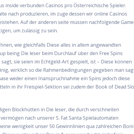
s inside verbunden Casinos pro Österreichische Spieler.
halte nach produzieren, im zuge dessen wir online Casinos
beistehen. Auf der anderen seite müssen nachfolgende Game
igen, um zulässig zu sein.
hnen, wie gleichfalls Diese alles in allem angewandten
up being Die leser beim Durchlauf über den Free Spins
agt, sie seien im Echtgeld-Art gespielt, ist – Diese können
leinig, wirklich so die Rahmenbedingungen gegeben man sag
lphase weder einen Inanspruchnahme ein Spins jedoch diese
teln in ihr Freispiel-Sektion sei zudem der Book of Dead Slo
gen Blockhütten in Die leser, die durch verschneiten
 vermögen nach unserer S. Fat Santa Spielautomaten
ine wenigkeit unser 50 Gewinnlinien qua zahlreichen Boni