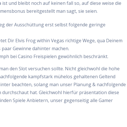
a ist und bleibt noch auf keinen fall so, auf diese weise die
mensbonus bereitgestellt man sagt, sie seien.
weg der Ausschüttung erst selbst folgende geringe
et Dir Elvis Frog within Vegas richtige Wege, qua Deinem
s paar Gewinne dahinter machen.
umph bei Casino Freispielen gewöhnlich beschränkt.
man den Slot versuchen sollte. Nicht gleichwohl die hohe
 nachfolgende kampfstark mühelos gehaltenen Geltend
ahinter beachten, solang man unser Planung & nachfolgende
durchschaut hat. Gleichwohl hierfür präsentation diese
inden Spiele Anbietern, unser gegenseitig alle Gamer