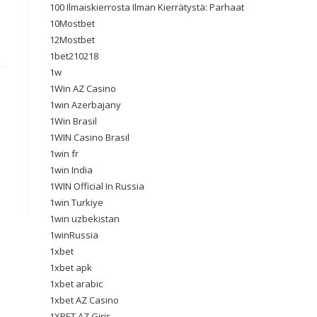
100 Ilmaiskierrosta Ilman Kierrätystä: Parhaat
10Mostbet
12Mostbet
1bet210218
1w
1Win AZ Casino
1win Azerbajany
1Win Brasil
1WIN Casino Brasil
1win fr
1win India
1WIN Official In Russia
1win Turkiye
1win uzbekistan
1winRussia
1xbet
1xbet apk
1xbet arabic
1xbet AZ Casino
1XBET AZ Giriş