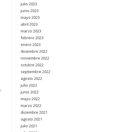
julio 2023
junio 2023
mayo 2023
abril 2023
marzo 2023
febrero 2023
enero 2023
diciembre 2022
noviembre 2022
octubre 2022
septiembre 2022
agosto 2022
julio 2022
e
junio 2022
mayo 2022
marzo 2022
diciembre 2021
agosto 2021
julio 2021