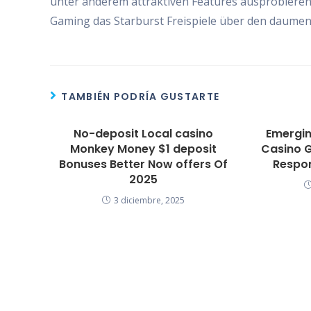
unter anderem attraktiven Features ausprobieren.
Gaming das Starburst Freispiele über den daume
TAMBIÉN PODRÍA GUSTARTE
No-deposit Local casino
Emergin
Monkey Money $1 deposit
Casino G
Bonuses Better Now offers Of
Respon
2025
3 diciembre, 2025