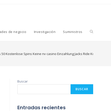
ades de negocio
Investigación
Suministros
 50 Kostenlose Spins Keine nv casino Einzahlung Jacks Ride Kostenlose 
Buscar
BUSCAR
Entradas recientes