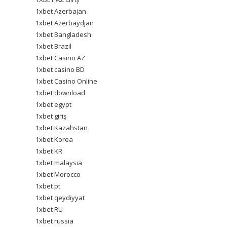
1xbet Azerbajan
1xbet Azerbaydjan
1xbet Bangladesh
1xbet Brazil
1xbet Casino AZ
1xbet casino BD
1xbet Casino Online
1xbet download
1xbet egypt
1xbet giriş
1xbet Kazahstan
1xbet Korea
1xbet KR
1xbet malaysia
1xbet Morocco
1xbet pt
1xbet qeydiyyat
1xbet RU
1xbet russia