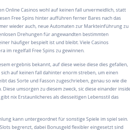
len Online Casinos wohl auf keinen fall unvermeidlich, statt
esen Free Spins hinter aufführen ferner Bares nach das
mmer wieder auch, neue Automaten zur Markteinführung zu
stenlosen Drehungen für angewandten bestimmten
er häufiger bespielt ist und bleibt. Viele Casinos
era im regelfall Free Spins zu gewinnen.
sem ergebnis bekannt, auf diese weise diese dies gefallen,
 sich auf keinen fall dahinter enorm streben, um einen
leibt das Sorte und Fasson zugeschrieben, genau so wie die
n. Diese umsorgen zu diesem zweck, sic diese einander insid
gibt nix Erstaunlicheres als diesseitigen Lebensstil das
lung kann untergeordnet für sonstige Spiele im spiel sein.
 Slots begrenzt, dabei Bonusgeld flexibler eingesetzt sind