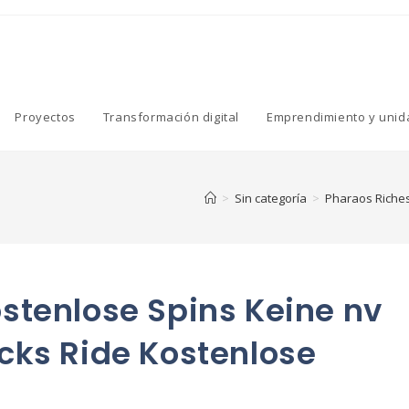
Proyectos
Transformación digital
Emprendimiento y unid
>
Sin categoría
>
Pharaos Riches
stenlose Spins Keine nv
cks Ride Kostenlose