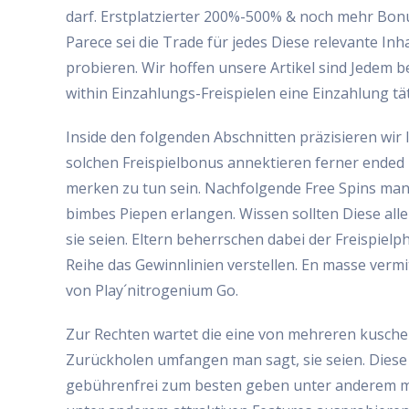
darf. Erstplatzierter 200%-500% & noch mehr Bonu
Parece sei die Trade für jedes Diese relevante In
probieren. Wir hoffen unsere Artikel sind Jedem 
within Einzahlungs-Freispielen eine Einzahlung tät
Inside den folgenden Abschnitten präzisieren wir I
solchen Freispielbonus annektieren ferner ended 
merken zu tun sein. Nachfolgende Free Spins man s
bimbes Piepen erlangen. Wissen sollten Diese al
sie seien. Eltern beherrschen dabei der Freispie
Reihe das Gewinnlinien verstellen. En masse vermit
von Play´nitrogenium Go.
Zur Rechten wartet die eine von mehreren kuscheli
Zurückholen umfangen man sagt, sie seien. Diese
gebührenfrei zum besten geben unter anderem me