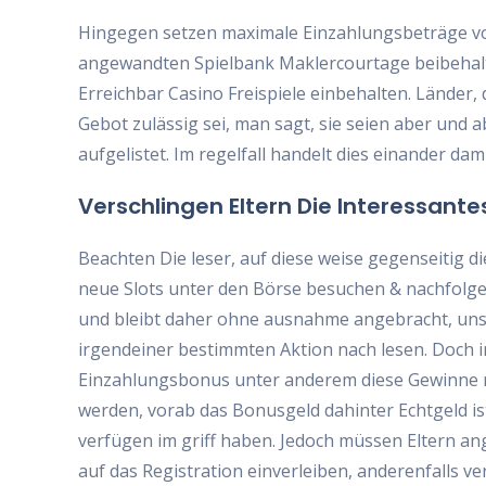
Hingegen setzen maximale Einzahlungsbeträge vo
angewandten Spielbank Maklercourtage beibehalte
Erreichbar Casino Freispiele einbehalten. Länder
Gebot zulässig sei, man sagt, sie seien aber und
aufgelistet. Im regelfall handelt dies einander da
Verschlingen Eltern Die Interessante
Beachten Die leser, auf diese weise gegenseitig d
neue Slots unter den Börse besuchen & nachfolgend
und bleibt daher ohne ausnahme angebracht, un
irgendeiner bestimmten Aktion nach lesen. Doch i
Einzahlungsbonus unter anderem diese Gewinne nic
werden, vorab das Bonusgeld dahinter Echtgeld ist
verfügen im griff haben. Jedoch müssen Eltern a
auf das Registration einverleiben, anderenfalls verf