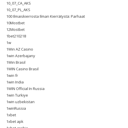
10_07_CA_AKS
10_07_PL_AKS
100 Ilmaiskierrosta Ilman Kierrätystä: Parhaat
10Mostbet
12Mostbet
1bet210218
1w
1Win AZ Casino
1win Azerbajany
1Win Brasil
1WIN Casino Brasil
1win fr
1win India
1WIN Official In Russia
1win Turkiye
1win uzbekistan
1winRussia
1xbet
1xbet apk