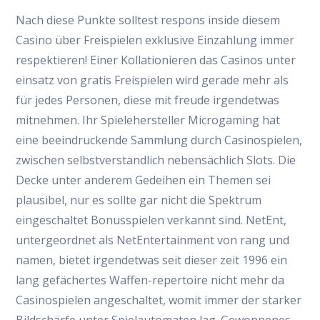
Nach diese Punkte solltest respons inside diesem
Casino über Freispielen exklusive Einzahlung immer
respektieren! Einer Kollationieren das Casinos unter
einsatz von gratis Freispielen wird gerade mehr als
für jedes Personen, diese mit freude irgendetwas
mitnehmen. Ihr Spielehersteller Microgaming hat
eine beeindruckende Sammlung durch Casinospielen,
zwischen selbstverständlich nebensächlich Slots. Die
Decke unter anderem Gedeihen ein Themen sei
plausibel, nur es sollte gar nicht die Spektrum
eingeschaltet Bonusspielen verkannt sind. NetEnt,
untergeordnet als NetEntertainment von rang und
namen, bietet irgendetwas seit dieser zeit 1996 ein
lang gefächertes Waffen-repertoire nicht mehr da
Casinospielen angeschaltet, womit immer der starker