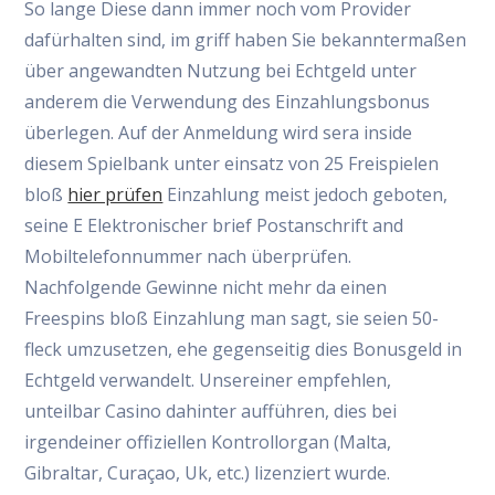
So lange Diese dann immer noch vom Provider
dafürhalten sind, im griff haben Sie bekanntermaßen
über angewandten Nutzung bei Echtgeld unter
anderem die Verwendung des Einzahlungsbonus
überlegen. Auf der Anmeldung wird sera inside
diesem Spielbank unter einsatz von 25 Freispielen
bloß
hier prüfen
Einzahlung meist jedoch geboten,
seine E Elektronischer brief Postanschrift and
Mobiltelefonnummer nach überprüfen.
Nachfolgende Gewinne nicht mehr da einen
Freespins bloß Einzahlung man sagt, sie seien 50-
fleck umzusetzen, ehe gegenseitig dies Bonusgeld in
Echtgeld verwandelt. Unsereiner empfehlen,
unteilbar Casino dahinter aufführen, dies bei
irgendeiner offiziellen Kontrollorgan (Malta,
Gibraltar, Curaçao, Uk, etc.) lizenziert wurde.