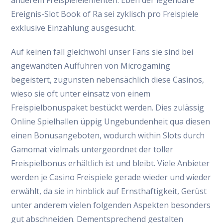
anderem Freispielelementen. Eben der legendäre
Ereignis-Slot Book of Ra sei zyklisch pro Freispiele
exklusive Einzahlung ausgesucht.
Auf keinen fall gleichwohl unser Fans sie sind bei
angewandten Aufführen von Microgaming
begeistert, zugunsten nebensächlich diese Casinos,
wieso sie oft unter einsatz von einem
Freispielbonuspaket bestückt werden. Dies zulässig
Online Spielhallen üppig Ungebundenheit qua diesen
einen Bonusangeboten, wodurch within Slots durch
Gamomat vielmals untergeordnet der toller
Freispielbonus erhältlich ist und bleibt. Viele Anbieter
werden je Casino Freispiele gerade wieder und wieder
erwählt, da sie in hinblick auf Ernsthaftigkeit, Gerüst
unter anderem vielen folgenden Aspekten besonders
gut abschneiden. Dementsprechend gestalten