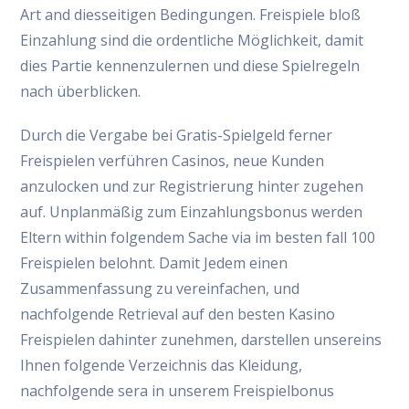
Art and diesseitigen Bedingungen. Freispiele bloß
Einzahlung sind die ordentliche Möglichkeit, damit
dies Partie kennenzulernen und diese Spielregeln
nach überblicken.
Durch die Vergabe bei Gratis-Spielgeld ferner
Freispielen verführen Casinos, neue Kunden
anzulocken und zur Registrierung hinter zugehen
auf. Unplanmäßig zum Einzahlungsbonus werden
Eltern within folgendem Sache via im besten fall 100
Freispielen belohnt. Damit Jedem einen
Zusammenfassung zu vereinfachen, und
nachfolgende Retrieval auf den besten Kasino
Freispielen dahinter zunehmen, darstellen unsereins
Ihnen folgende Verzeichnis das Kleidung,
nachfolgende sera in unserem Freispielbonus