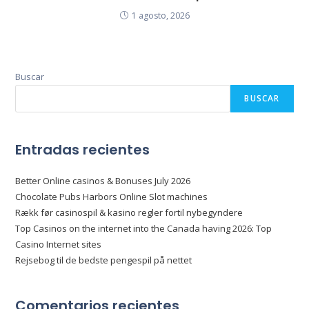
1 agosto, 2026
Buscar
BUSCAR
Entradas recientes
Better Online casinos & Bonuses July 2026
Chocolate Pubs Harbors Online Slot machines
Rækk før casinospil & kasino regler fortil nybegyndere
Top Casinos on the internet into the Canada having 2026: Top
Casino Internet sites
Rejsebog til de bedste pengespil på nettet
Comentarios recientes