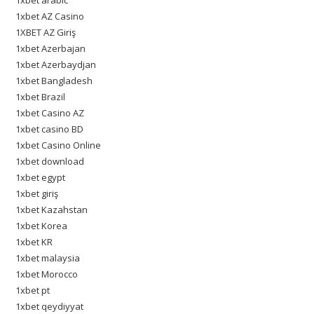
1xbet arabic
1xbet AZ Casino
1XBET AZ Giriş
1xbet Azerbajan
1xbet Azerbaydjan
1xbet Bangladesh
1xbet Brazil
1xbet Casino AZ
1xbet casino BD
1xbet Casino Online
1xbet download
1xbet egypt
1xbet giriş
1xbet Kazahstan
1xbet Korea
1xbet KR
1xbet malaysia
1xbet Morocco
1xbet pt
1xbet qeydiyyat