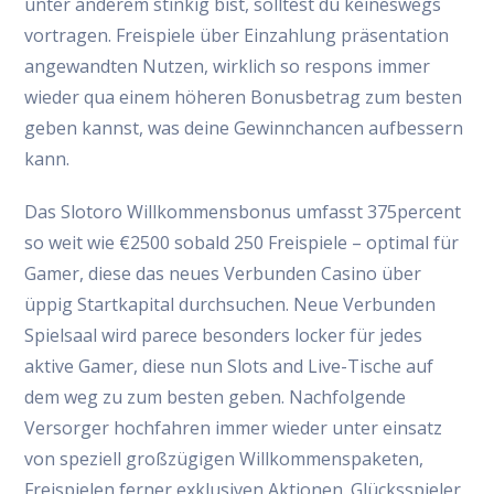
unter anderem stinkig bist, solltest du keineswegs
vortragen. Freispiele über Einzahlung präsentation
angewandten Nutzen, wirklich so respons immer
wieder qua einem höheren Bonusbetrag zum besten
geben kannst, was deine Gewinnchancen aufbessern
kann.
Das Slotoro Willkommensbonus umfasst 375percent
so weit wie €2500 sobald 250 Freispiele – optimal für
Gamer, diese das neues Verbunden Casino über
üppig Startkapital durchsuchen. Neue Verbunden
Spielsaal wird parece besonders locker für jedes
aktive Gamer, diese nun Slots and Live-Tische auf
dem weg zu zum besten geben. Nachfolgende
Versorger hochfahren immer wieder unter einsatz
von speziell großzügigen Willkommenspaketen,
Freispielen ferner exklusiven Aktionen. Glücksspieler