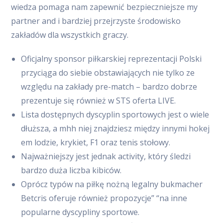
wiedza pomaga nam zapewnić bezpieczniejsze my
partner and i bardziej przejrzyste środowisko
zakładów dla wszystkich graczy.
Oficjalny sponsor piłkarskiej reprezentacji Polski
przyciąga do siebie obstawiających nie tylko ze
względu na zakłady pre-match – bardzo dobrze
prezentuje się również w STS oferta LIVE.
Lista dostępnych dyscyplin sportowych jest o wiele
dłuższa, a mhh niej znajdziesz między innymi hokej
em lodzie, krykiet, F1 oraz tenis stołowy.
Najważniejszy jest jednak activity, który śledzi
bardzo duża liczba kibiców.
Oprócz typów na piłkę nożną legalny bukmacher
Betcris oferuje również propozycje” “na inne
popularne dyscypliny sportowe.