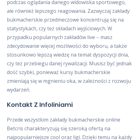
podczas oglądania danego widowiska sportowego,
ale również lepszego reagowania. Zazwyczaj zakłady
bukmacherskie przedmeczowe koncentrują się na
statystykach, czy też składach wyjściowych. W
przypadku popularnych zakładów live – masz
zdecydowanie więcej możliwości do wyboru, a także
stosunkowo lepszą wiedzę na temat dyspozycji dnia,
czy też przebiegu danej rywalizacji. Musisz być jednak
dość szybki, ponieważ kursy bukmacherskie
zmieniają się w mgnieniu oka, w zależności z rozwoju
wydarzeń.
Kontakt Z Infoliniami
Przede wszystkim zakłady bukmacherskie online
Betcris charakteryzują się szeroką ofertą na
najpopularniejsze cool oraz ligi. Dzięki temu na każdy