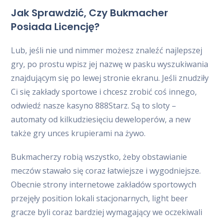
Jak Sprawdzić, Czy Bukmacher
Posiada Licencję?
Lub, jeśli nie und nimmer możesz znaleźć najlepszej
gry, po prostu wpisz jej nazwę w pasku wyszukiwania
znajdującym się po lewej stronie ekranu. Jeśli znudziły
Ci się zakłady sportowe i chcesz zrobić coś innego,
odwiedź nasze kasyno 888Starz. Są to sloty –
automaty od kilkudziesięciu deweloperów, a new
także gry unces krupierami na żywo.
Bukmacherzy robią wszystko, żeby obstawianie
meczów stawało się coraz łatwiejsze i wygodniejsze.
Obecnie strony internetowe zakładów sportowych
przejęły position lokali stacjonarnych, light beer
gracze byli coraz bardziej wymagający we oczekiwali