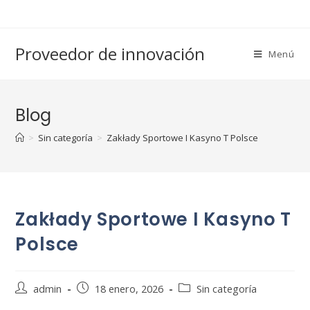
Saltar
al
contenido
Proveedor de innovación
Menú
Blog
>
Sin categoría
>
Zakłady Sportowe I Kasyno T Polsce
Zakłady Sportowe I Kasyno T
Polsce
Autor
Publicación
Categoría
admin
18 enero, 2026
Sin categoría
de
de
de