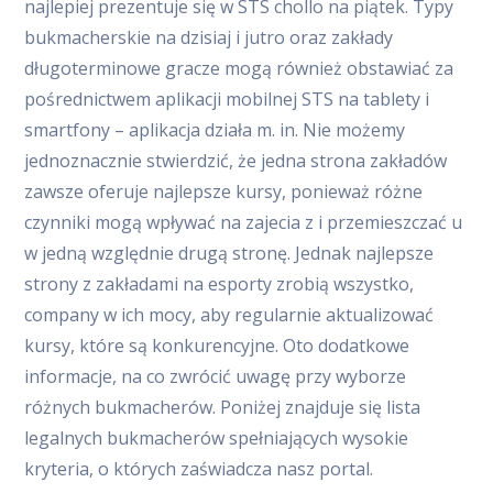
najlepiej prezentuje się w STS chollo na piątek. Typy
bukmacherskie na dzisiaj i jutro oraz zakłady
długoterminowe gracze mogą również obstawiać za
pośrednictwem aplikacji mobilnej STS na tablety i
smartfony – aplikacja działa m. in. Nie możemy
jednoznacznie stwierdzić, że jedna strona zakładów
zawsze oferuje najlepsze kursy, ponieważ różne
czynniki mogą wpływać na zajecia z i przemieszczać u
w jedną względnie drugą stronę. Jednak najlepsze
strony z zakładami na esporty zrobią wszystko,
company w ich mocy, aby regularnie aktualizować
kursy, które są konkurencyjne. Oto dodatkowe
informacje, na co zwrócić uwagę przy wyborze
różnych bukmacherów. Poniżej znajduje się lista
legalnych bukmacherów spełniających wysokie
kryteria, o których zaświadcza nasz portal.