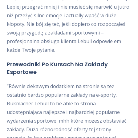
Lepiej przegrać mniej i nie musieć się martwić u jutro,
niż przeżyć silne emocje i actually wpaść w duże
kłopoty. Nie bój się też, jeśli dopiero co rozpocząłeś
swoją przygodę z zakładami sportowymi –
profesjonalna obsługa klienta Lebull odpowie em
każde Twoje pytanie.
Przewodniki Po Kursach Na Zakłady
Esportowe
“Równie ciekawym dodatkiem na stronie są też
ostatnio bardzo popularne zakłady na e-sporty.
Bukmacher Lebull to be able to strona
udostępniająca najlepsze i najbardziej popularne
wydarzenia sportowe, mhh które możesz obstawiać
zakłady. Duża różnorodność oferty tej strony