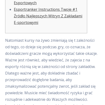
Esportowych
Esportranker Instructions Twoje #1
Źródło Najlepszych Witryn Z Zakładami
E-sportowymi
Natomiast kursy na żywo zmieniają się t zależności
od tego, co dzieje się podczas gry, co oznacza, że
doświadczeni gracze mogą wykorzystać takie okazje.
Ważne jest również, aby wiedzieć, że zajecia z na
esporty różnią się w zależności od strony zakładów.
Dlatego ważne jest, aby dokładnie zbadać i
przeprowadzić dogłębne badania, aby
zmaksymalizować potencjalny zwrot, jeśli zakład się
powiedzie. Musicie mieć świadomość ryzyka i grać
rozsądnie i adekwatnie do Waszych możliwości.