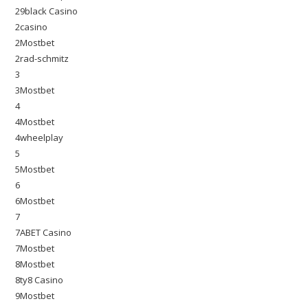
29black Casino
2casino
2Mostbet
2rad-schmitz
3
3Mostbet
4
4Mostbet
4wheelplay
5
5Mostbet
6
6Mostbet
7
7ABET Casino
7Mostbet
8Mostbet
8ty8 Casino
9Mostbet