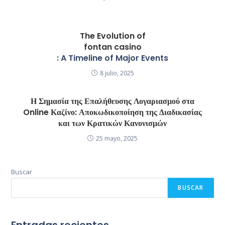
The Evolution of
fontan casino
: A Timeline of Major Events
8 julio, 2025
Η Σημασία της Επαλήθευσης Λογαριασμού στα
Online Καζίνο: Αποκωδικοποίηση της Διαδικασίας
και των Κρατικών Κανονισμών
25 mayo, 2025
Buscar
BUSCAR
Entradas recientes