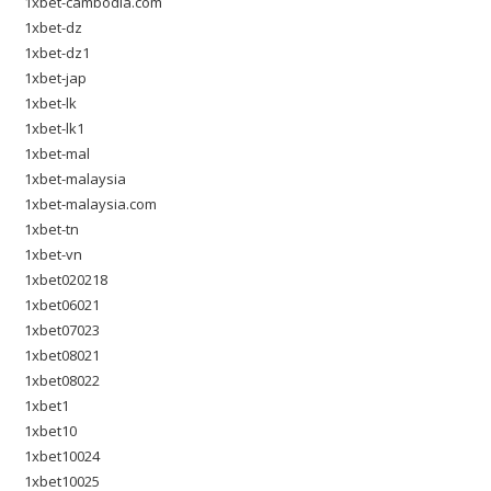
1xbet-cambodia.com
1xbet-dz
1xbet-dz1
1xbet-jap
1xbet-lk
1xbet-lk1
1xbet-mal
1xbet-malaysia
1xbet-malaysia.com
1xbet-tn
1xbet-vn
1xbet020218
1xbet06021
1xbet07023
1xbet08021
1xbet08022
1xbet1
1xbet10
1xbet10024
1xbet10025