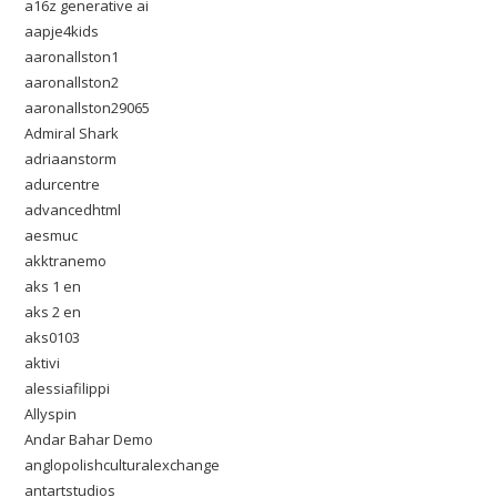
a16z generative ai
aapje4kids
aaronallston1
aaronallston2
aaronallston29065
Admiral Shark
adriaanstorm
adurcentre
advancedhtml
aesmuc
akktranemo
aks 1 en
aks 2 en
aks0103
aktivi
alessiafilippi
Allyspin
Andar Bahar Demo
anglopolishculturalexchange
antartstudios