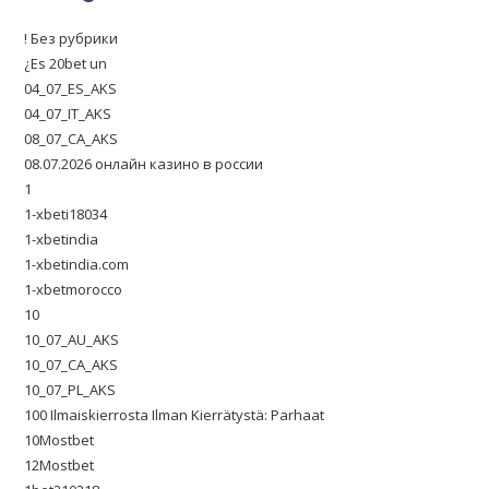
! Без рубрики
¿Es 20bet un
04_07_ES_AKS
04_07_IT_AKS
08_07_CA_AKS
08.07.2026 онлайн казино в россии
1
1-xbeti18034
1-xbetindia
1-xbetindia.com
1-xbetmorocco
10
10_07_AU_AKS
10_07_CA_AKS
10_07_PL_AKS
100 Ilmaiskierrosta Ilman Kierrätystä: Parhaat
10Mostbet
12Mostbet