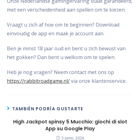
Onze Nederlandse gamingervaring staat garandeerd,
met een verscheidenheid aan spellen om te kiezen.
Vraagt u zich af hoe om te beginnen? Download
einvoudig de app en maak je account aan.
Ben je minst 18 jaar oud en bent u zich bewust van
het gokken? Dan bent u welkom om te spelen.
Heb je nog vragen? Neem contact met ons op
https://rabbitroadgame.nl/
via onze klantenservice.
TAMBIÉN PODRÍA GUSTARTE
High Jackpot spinsy 5 Mucchio: giochi di slot
App su Google Play
5 junio, 2026