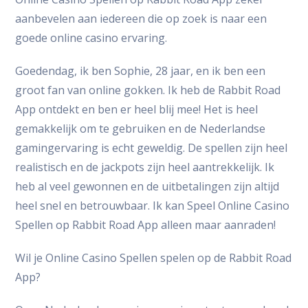
aanbevelen aan iedereen die op zoek is naar een
goede online casino ervaring.
Goedendag, ik ben Sophie, 28 jaar, en ik ben een
groot fan van online gokken. Ik heb de Rabbit Road
App ontdekt en ben er heel blij mee! Het is heel
gemakkelijk om te gebruiken en de Nederlandse
gamingervaring is echt geweldig. De spellen zijn heel
realistisch en de jackpots zijn heel aantrekkelijk. Ik
heb al veel gewonnen en de uitbetalingen zijn altijd
heel snel en betrouwbaar. Ik kan Speel Online Casino
Spellen op Rabbit Road App alleen maar aanraden!
Wil je Online Casino Spellen spelen op de Rabbit Road
App?