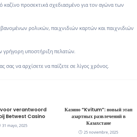
κό καζίνο προσεκτικά σχεδιασμένο για τον αγώνα των
μβανομένων ρολικών, παιχνιδιών καρτών και παιχνιδιών
ην γρήγορη υποστήριξη πελατών.
ς σας να αρχίσετε να παίζετε σε λίγος χρόνος.
s voor verantwoord
Казино “Kvitum”: новый этап
bij Betwest Casino
азартных развлечений в
Казахстане
31 mayo, 2025
25 noviembre, 2025