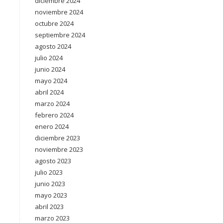
diciembre 2024
noviembre 2024
octubre 2024
septiembre 2024
agosto 2024
julio 2024
junio 2024
mayo 2024
abril 2024
marzo 2024
febrero 2024
enero 2024
diciembre 2023
noviembre 2023
agosto 2023
julio 2023
junio 2023
mayo 2023
abril 2023
marzo 2023