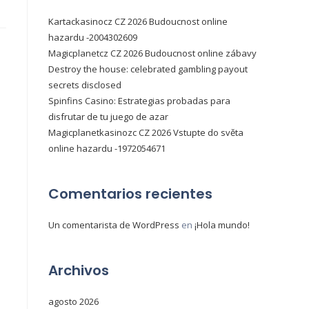
Kartackasinocz CZ 2026 Budoucnost online
hazardu -2004302609
Magicplanetcz CZ 2026 Budoucnost online zábavy
Destroy the house: celebrated gambling payout
secrets disclosed
Spinfins Casino: Estrategias probadas para
disfrutar de tu juego de azar
Magicplanetkasinozc CZ 2026 Vstupte do světa
online hazardu -1972054671
Comentarios recientes
Un comentarista de WordPress
en
¡Hola mundo!
Archivos
agosto 2026