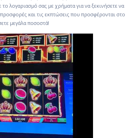
 το λογαριασμό σας με χρήματα για να ξεκινήσετε να
ς προσφορές και τις εκπτώσεις που προσφέρονται στο
σετε μεγάλα ποσοστά!