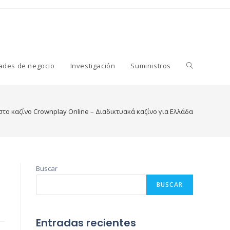
ades de negocio
Investigación
Suministros
στο καζίνο Crownplay Online – Διαδικτυακά καζίνο για Ελλάδα
Buscar
BUSCAR
Entradas recientes