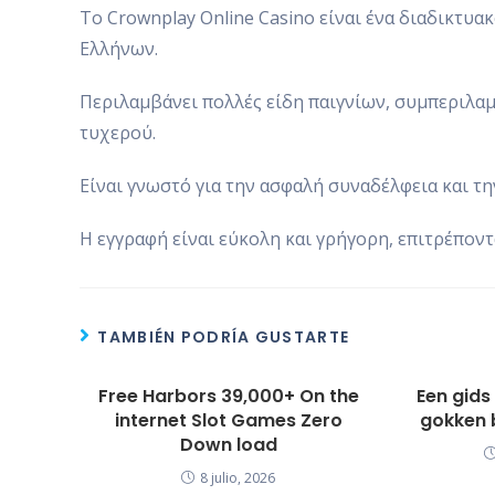
Το Crownplay Online Casino είναι ένα διαδικτυα
Ελλήνων.
Περιλαμβάνει πολλές είδη παιγνίων, συμπεριλα
τυχερού.
Είναι γνωστό για την ασφαλή συναδέλφεια και τ
Η εγγραφή είναι εύκολη και γρήγορη, επιτρέποντα
TAMBIÉN PODRÍA GUSTARTE
Free Harbors 39,000+ On the
Een gid
internet Slot Games Zero
gokken 
Down load
8 julio, 2026