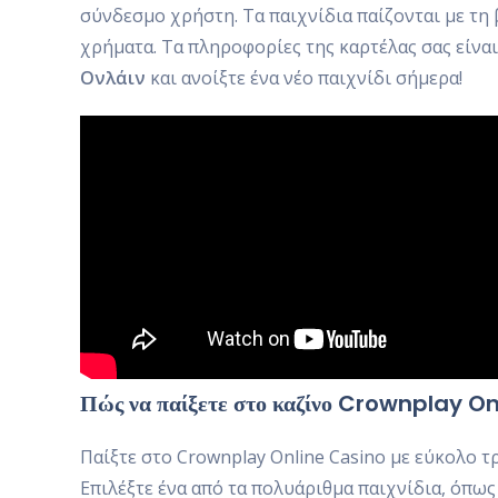
σύνδεσμο χρήστη. Τα παιχνίδια παίζονται με τη 
χρήματα. Τα πληροφορίες της καρτέλας σας είναι
Ονλάιν
και ανοίξτε ένα νέο παιχνίδι σήμερα!
Πώς να παίξετε στο καζίνο Crownplay Onl
Παίξτε στο Crownplay Online Casino με εύκολο τ
Επιλέξτε ένα από τα πολυάριθμα παιχνίδια, όπως