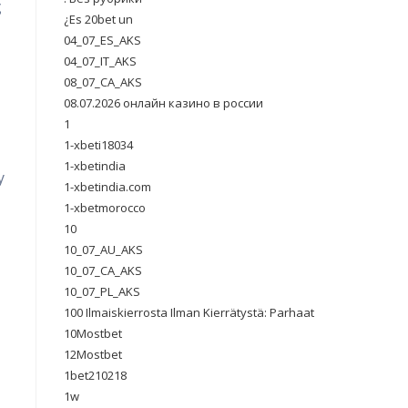
ς
¿Es 20bet un
04_07_ES_AKS
04_07_IT_AKS
08_07_CA_AKS
08.07.2026 онлайн казино в россии
1
1-xbeti18034
1-xbetindia
y
1-xbetindia.com
1-xbetmorocco
10
10_07_AU_AKS
10_07_CA_AKS
10_07_PL_AKS
100 Ilmaiskierrosta Ilman Kierrätystä: Parhaat
10Mostbet
12Mostbet
1bet210218
1w