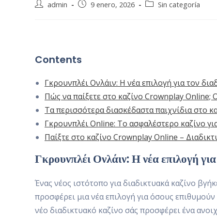
Autor
Publicación
Categoría
admin
9 enero, 2026
Sin categoría
de
de
de
la
la
la
entrada:
entrada:
entrada:
Contents
Γκρουνπλέι Ονλάιν: Η νέα επιλογή για τον δι
Πώς να παίξετε στο καζίνο Crownplay Online; 
Τα περισσότερα διασκέδαστα παιχνίδια στο κα
Γκρουνπλέι Online: Το ασφαλέστερο καζίνο γι
Παίξτε στο καζίνο Crownplay Online – Διαδικτ
Γκρουνπλέι Ονλάιν: Η νέα επιλογή γι
Ένας νέος ιστότοπο για διαδικτυακά καζίνο βγήκ
προσφέρει μια νέα επιλογή για όσους επιθυμούν
νέο διαδικτυακό καζίνο σάς προσφέρει ένα ανοιχ