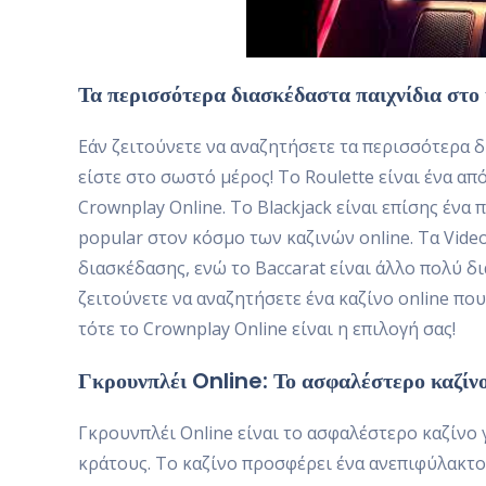
Τα περισσότερα διασκέδαστα παιχνίδια στ
Εάν ζειτούνετε να αναζητήσετε τα περισσότερα δ
είστε στο σωστό μέρος! Το Roulette είναι ένα απ
Crownplay Online. Το Blackjack είναι επίσης ένα 
popular στον κόσμο των καζινών online. Τα Vid
διασκέδασης, ενώ το Baccarat είναι άλλο πολύ δι
ζειτούνετε να αναζητήσετε ένα καζίνο online πο
τότε το Crownplay Online είναι η επιλογή σας!
Γκρουνπλέι Online: Το ασφαλέστερο καζίνο
Γκρουνπλέι Online είναι το ασφαλέστερο καζίνο 
κράτους. Το καζίνο προσφέρει ένα ανεπιφύλακτο