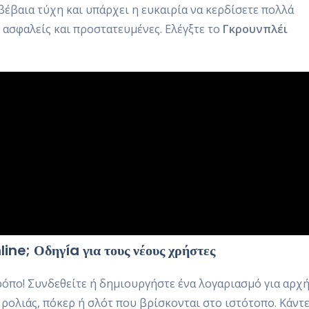
βέβαια τύχη και υπάρχει η ευκαιρία να κερδίσετε πολλά
 ασφαλείς και προστατευμένες. Ελέγξτε το
Γκρουνπλέι
ine; Οδηγía για τους νέους χρήστες
ρόπο! Συνδεθείτε ή δημιουργήστε ένα λογαριασμό για αρχή
 ρολιάς, πόκερ ή σλότ που βρίσκονται στο ιστότοπο. Κάντ