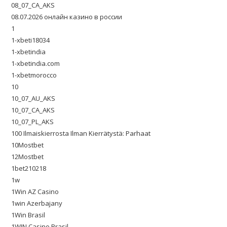
08_07_CA_AKS
08.07.2026 онлайн казино в россии
1
1-xbeti18034
1-xbetindia
1-xbetindia.com
1-xbetmorocco
10
10_07_AU_AKS
10_07_CA_AKS
10_07_PL_AKS
100 Ilmaiskierrosta Ilman Kierrätystä: Parhaat
10Mostbet
12Mostbet
1bet210218
1w
1Win AZ Casino
1win Azerbajany
1Win Brasil
1WIN Casino Brasil