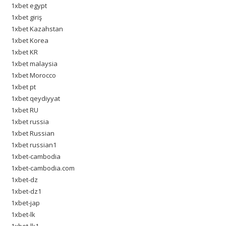
1xbet egypt
1xbet giriş
1xbet Kazahstan
1xbet Korea
1xbet KR
1xbet malaysia
1xbet Morocco
1xbet pt
1xbet qeydiyyat
1xbet RU
1xbet russia
1xbet Russian
1xbet russian1
1xbet-cambodia
1xbet-cambodia.com
1xbet-dz
1xbet-dz1
1xbet-jap
1xbet-lk