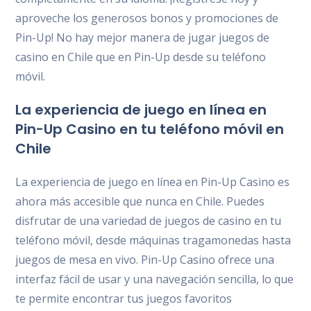
aproveche los generosos bonos y promociones de
Pin-Up! No hay mejor manera de jugar juegos de
casino en Chile que en Pin-Up desde su teléfono
móvil.
La experiencia de juego en línea en
Pin-Up Casino en tu teléfono móvil en
Chile
La experiencia de juego en línea en Pin-Up Casino es
ahora más accesible que nunca en Chile. Puedes
disfrutar de una variedad de juegos de casino en tu
teléfono móvil, desde máquinas tragamonedas hasta
juegos de mesa en vivo. Pin-Up Casino ofrece una
interfaz fácil de usar y una navegación sencilla, lo que
te permite encontrar tus juegos favoritos