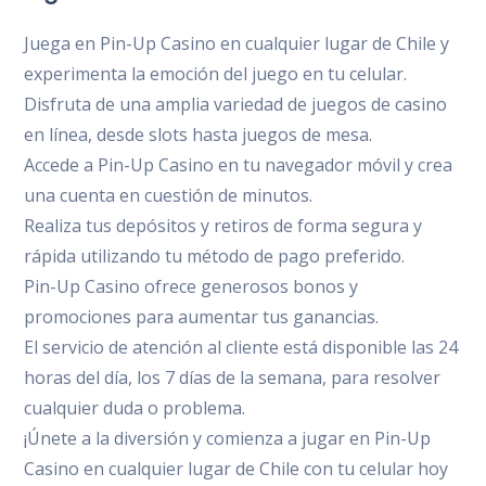
Juega en Pin-Up Casino en cualquier lugar de Chile y
experimenta la emoción del juego en tu celular.
Disfruta de una amplia variedad de juegos de casino
en línea, desde slots hasta juegos de mesa.
Accede a Pin-Up Casino en tu navegador móvil y crea
una cuenta en cuestión de minutos.
Realiza tus depósitos y retiros de forma segura y
rápida utilizando tu método de pago preferido.
Pin-Up Casino ofrece generosos bonos y
promociones para aumentar tus ganancias.
El servicio de atención al cliente está disponible las 24
horas del día, los 7 días de la semana, para resolver
cualquier duda o problema.
¡Únete a la diversión y comienza a jugar en Pin-Up
Casino en cualquier lugar de Chile con tu celular hoy