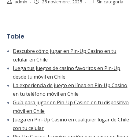
Autor
Publicación
Categoría
admin
25 noviembre, 2025
Sin categoría
de
de
de
la
la
la
entrada:
entrada:
entrada:
Table
Descubre cómo jugar en Pin-Up Casino en tu
celular en Chile
Juega tus juegos de casino favoritos en Pin-Up
desde tu móvil en Chile
La experiencia de juego en línea en Pin-Up Casino
en tu teléfono móvil en Chile
Guía para jugar en Pin-Up Casino en tu dispositivo
móvil en Chile
Juega en Pin-Up Casino en cualquier lugar de Chile
con tu celular
Pin-Up Casino: la mejor opción para jugar en línea