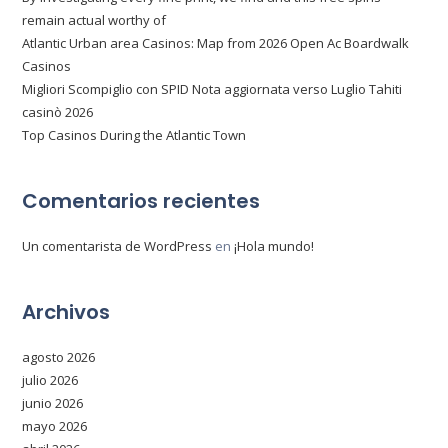
remain actual worthy of
Atlantic Urban area Casinos: Map from 2026 Open Ac Boardwalk
Casinos
Migliori Scompiglio con SPID Nota aggiornata verso Luglio Tahiti
casinò 2026
Top Casinos During the Atlantic Town
Comentarios recientes
Un comentarista de WordPress
en
¡Hola mundo!
Archivos
agosto 2026
julio 2026
junio 2026
mayo 2026