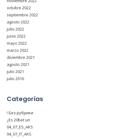
noviembre 2022
octubre 2022
septiembre 2022
agosto 2022
julio 2022
junio 2022
mayo 2022
marzo 2022
diciembre 2021
agosto 2021
julio 2021
julio 2016
Categorías
! Без рубрики
¿Es 20bet un
04_07_ES_AKS
04_07_IT_AKS