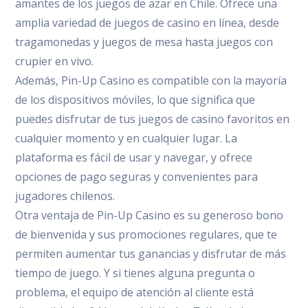
amantes de los juegos de azar en Chile. Ofrece una
amplia variedad de juegos de casino en línea, desde
tragamonedas y juegos de mesa hasta juegos con
crupier en vivo.
Además, Pin-Up Casino es compatible con la mayoría
de los dispositivos móviles, lo que significa que
puedes disfrutar de tus juegos de casino favoritos en
cualquier momento y en cualquier lugar. La
plataforma es fácil de usar y navegar, y ofrece
opciones de pago seguras y convenientes para
jugadores chilenos.
Otra ventaja de Pin-Up Casino es su generoso bono
de bienvenida y sus promociones regulares, que te
permiten aumentar tus ganancias y disfrutar de más
tiempo de juego. Y si tienes alguna pregunta o
problema, el equipo de atención al cliente está