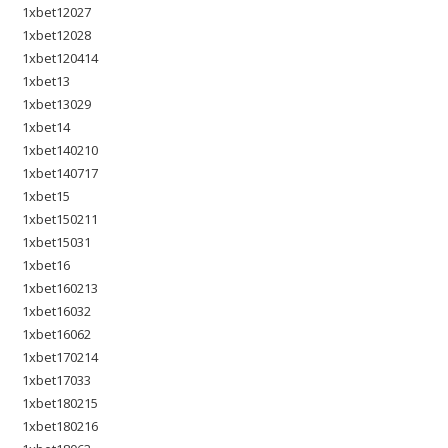
1xbet12027
1xbet12028
1xbet120414
1xbet13
1xbet13029
1xbet14
1xbet140210
1xbet140717
1xbet15
1xbet150211
1xbet15031
1xbet16
1xbet160213
1xbet16032
1xbet16062
1xbet170214
1xbet17033
1xbet180215
1xbet180216