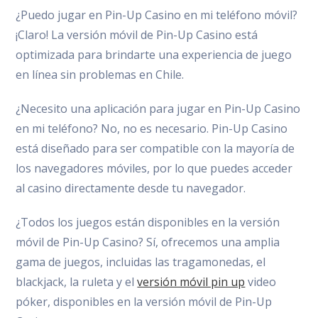
¿Puedo jugar en Pin-Up Casino en mi teléfono móvil?
¡Claro! La versión móvil de Pin-Up Casino está
optimizada para brindarte una experiencia de juego
en línea sin problemas en Chile.
¿Necesito una aplicación para jugar en Pin-Up Casino
en mi teléfono? No, no es necesario. Pin-Up Casino
está diseñado para ser compatible con la mayoría de
los navegadores móviles, por lo que puedes acceder
al casino directamente desde tu navegador.
¿Todos los juegos están disponibles en la versión
móvil de Pin-Up Casino? Sí, ofrecemos una amplia
gama de juegos, incluidas las tragamonedas, el
blackjack, la ruleta y el
versión móvil pin up
video
póker, disponibles en la versión móvil de Pin-Up