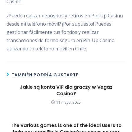
Casino.
¿Puedo realizar depósitos y retiros en Pin-Up Casino
desde mi teléfono móvil? ¡Por supuesto! Puedes
gestionar fácilmente tus fondos y realizar
transacciones de forma segura en Pin-Up Casino
utilizando tu teléfono móvil en Chile.
TAMBIÉN PODRÍA GUSTARTE
Jakie są konta VIP dla graczy w Vegaz
Casino?
11 mayo, 2025
The various games is one of the ideal users to
help you your Bally Casino’s success so you