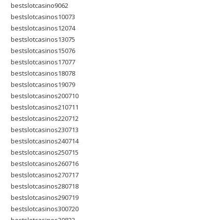
bestslotcasino9062
bestslotcasinos10073
bestslotcasinos12074
bestslotcasinos13075
bestslotcasinos15076
bestslotcasinos17077
bestslotcasinos18078
bestslotcasinos19079
bestslotcasinos200710
bestslotcasinos210711
bestslotcasinos220712
bestslotcasinos230713
bestslotcasinos240714
bestslotcasinos250715
bestslotcasinos260716
bestslotcasinos270717
bestslotcasinos280718
bestslotcasinos290719
bestslotcasinos300720