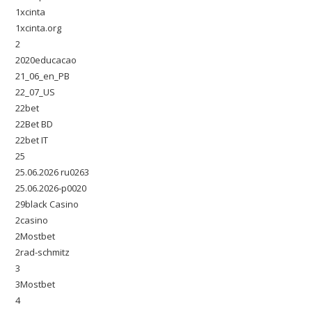
1xcinta
1xcinta.org
2
2020educacao
21_06_en_PB
22_07_US
22bet
22Bet BD
22bet IT
25
25.06.2026 ru0263
25.06.2026-p0020
29black Casino
2casino
2Mostbet
2rad-schmitz
3
3Mostbet
4