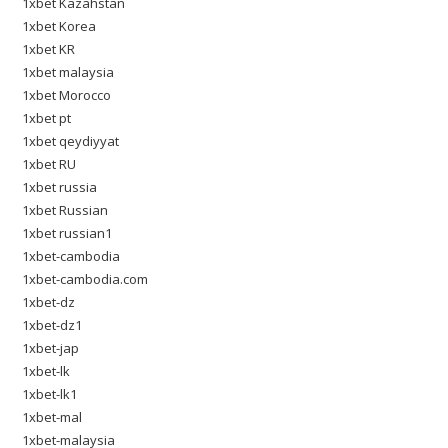
1xbet Kazahstan
1xbet Korea
1xbet KR
1xbet malaysia
1xbet Morocco
1xbet pt
1xbet qeydiyyat
1xbet RU
1xbet russia
1xbet Russian
1xbet russian1
1xbet-cambodia
1xbet-cambodia.com
1xbet-dz
1xbet-dz1
1xbet-jap
1xbet-lk
1xbet-lk1
1xbet-mal
1xbet-malaysia