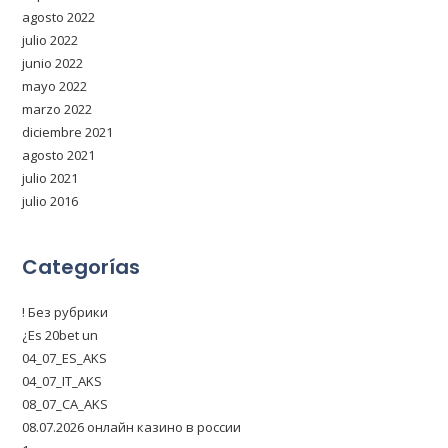
agosto 2022
julio 2022
junio 2022
mayo 2022
marzo 2022
diciembre 2021
agosto 2021
julio 2021
julio 2016
Categorías
! Без рубрики
¿Es 20bet un
04_07_ES_AKS
04_07_IT_AKS
08_07_CA_AKS
08.07.2026 онлайн казино в россии