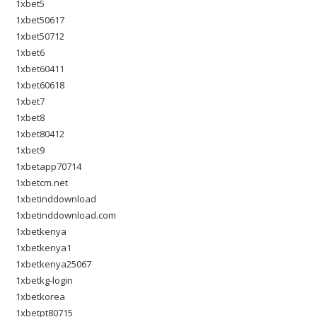
1xbet5
1xbet50617
1xbet50712
1xbet6
1xbet60411
1xbet60618
1xbet7
1xbet8
1xbet80412
1xbet9
1xbetapp70714
1xbetcm.net
1xbetinddownload
1xbetinddownload.com
1xbetkenya
1xbetkenya1
1xbetkenya25067
1xbetkg-login
1xbetkorea
1xbetpt80715