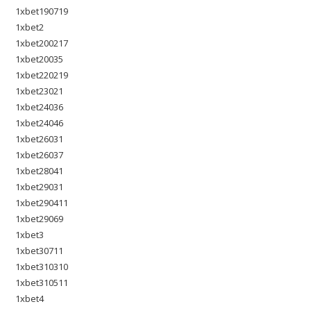
1xbet190719
1xbet2
1xbet200217
1xbet20035
1xbet220219
1xbet23021
1xbet24036
1xbet24046
1xbet26031
1xbet26037
1xbet28041
1xbet29031
1xbet290411
1xbet29069
1xbet3
1xbet30711
1xbet310310
1xbet310511
1xbet4