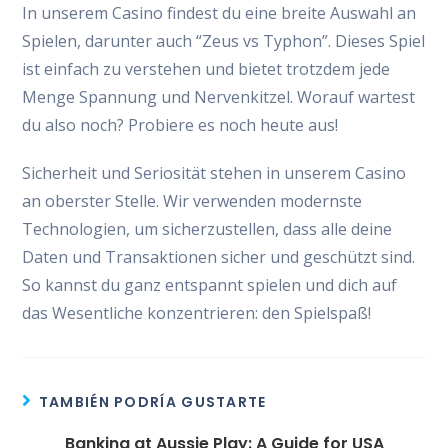
In unserem Casino findest du eine breite Auswahl an
Spielen, darunter auch “Zeus vs Typhon”. Dieses Spiel
ist einfach zu verstehen und bietet trotzdem jede
Menge Spannung und Nervenkitzel. Worauf wartest
du also noch? Probiere es noch heute aus!
Sicherheit und Seriosität stehen in unserem Casino
an oberster Stelle. Wir verwenden modernste
Technologien, um sicherzustellen, dass alle deine
Daten und Transaktionen sicher und geschützt sind.
So kannst du ganz entspannt spielen und dich auf
das Wesentliche konzentrieren: den Spielspaß!
TAMBIÉN PODRÍA GUSTARTE
Banking at Aussie Play: A Guide for USA