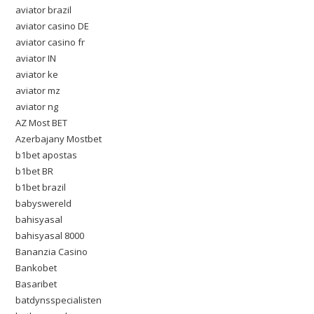
aviator brazil
aviator casino DE
aviator casino fr
aviator IN
aviator ke
aviator mz
aviator ng
AZ Most BET
Azerbajany Mostbet
b1bet apostas
b1bet BR
b1bet brazil
babyswereld
bahisyasal
bahisyasal 8000
Bananzia Casino
Bankobet
Basaribet
batdynsspecialisten