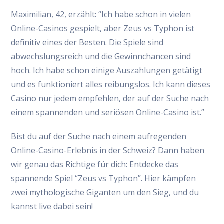
Maximilian, 42, erzählt: “Ich habe schon in vielen
Online-Casinos gespielt, aber Zeus vs Typhon ist
definitiv eines der Besten. Die Spiele sind
abwechslungsreich und die Gewinnchancen sind
hoch. Ich habe schon einige Auszahlungen getätigt
und es funktioniert alles reibungslos. Ich kann dieses
Casino nur jedem empfehlen, der auf der Suche nach
einem spannenden und seriösen Online-Casino ist.”
Bist du auf der Suche nach einem aufregenden
Online-Casino-Erlebnis in der Schweiz? Dann haben
wir genau das Richtige für dich: Entdecke das
spannende Spiel “Zeus vs Typhon”. Hier kämpfen
zwei mythologische Giganten um den Sieg, und du
kannst live dabei sein!