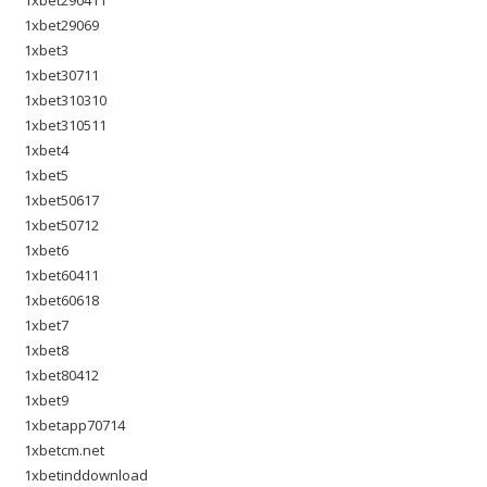
1xbet290411
1xbet29069
1xbet3
1xbet30711
1xbet310310
1xbet310511
1xbet4
1xbet5
1xbet50617
1xbet50712
1xbet6
1xbet60411
1xbet60618
1xbet7
1xbet8
1xbet80412
1xbet9
1xbetapp70714
1xbetcm.net
1xbetinddownload