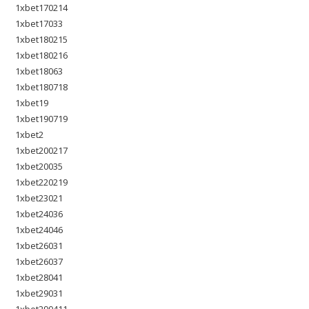
1xbet170214
1xbet17033
1xbet180215
1xbet180216
1xbet18063
1xbet180718
1xbet19
1xbet190719
1xbet2
1xbet200217
1xbet20035
1xbet220219
1xbet23021
1xbet24036
1xbet24046
1xbet26031
1xbet26037
1xbet28041
1xbet29031