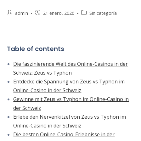
Autor
Publicación
Categoría
admin
21 enero, 2026
Sin categoría
de
de
de
la
la
la
entrada:
entrada:
entrada:
Table of contents
Die faszinierende Welt des Online-Casinos in der
Schweiz: Zeus vs Typhon
Entdecke die Spannung von Zeus vs Typhon im
Online-Casino in der Schweiz
Gewinne mit Zeus vs Typhon im Online-Casino in
der Schweiz
Erlebe den Nervenkitzel von Zeus vs Typhon im
Online-Casino in der Schweiz
Die besten Online-Casino-Erlebnisse in der