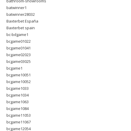
bathroom-showrooms
batwinner1
batwinner28032
Baxterbet España
Baxterbet spain
bc-bdgame1
bcgame01022
bcgame01041
bcgame02023
bcgame03025
bcgame1
bcgame10051
bcgame10052
bcgame1033
bcgame1034
bcgame1063
bcgame1084
bcgame11053
bcgame11067
bcgame12054