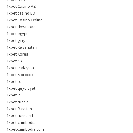
1xbet Casino AZ
1xbet casino BD
1xbet Casino Online
1xbet download
1xbet egypt
1xbet giriş
1xbet Kazahstan
1xbet Korea
1xbet KR
1xbet malaysia
1xbet Morocco
1xbet pt
1xbet qeydiyyat
1xbet RU
1xbet russia
1xbet Russian
1xbet russian1
1xbet-cambodia
1xbet-cambodia.com