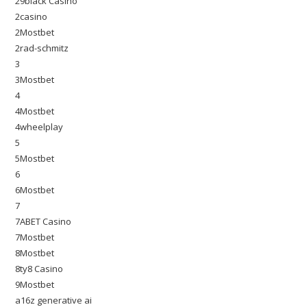
29black Casino
2casino
2Mostbet
2rad-schmitz
3
3Mostbet
4
4Mostbet
4wheelplay
5
5Mostbet
6
6Mostbet
7
7ABET Casino
7Mostbet
8Mostbet
8ty8 Casino
9Mostbet
a16z generative ai