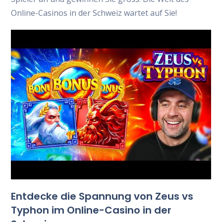
Online-Casinos in der Schweiz wartet auf Sie!
Entdecke die Spannung von Zeus vs
Typhon im Online-Casino in der