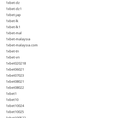
1xbet-dz
1xbet-dz1
1xbet-jap
1xbet-lk
1xbet-lk1
1xbet-mal
1xbet-malaysia
1xbet-malaysia.com
1xbet-tn
1xbet-vn
1xbet020218
1xbet06021
1xbet07023
1xbet08021
1xbet08022
1xbet1
1xbet10
1xbet10024
1xbet10025
1xbet100522