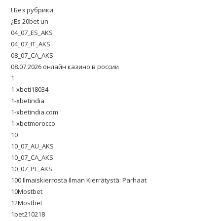
! Без рубрики
¿Es 20bet un
04_07_ES_AKS
04_07_IT_AKS
08_07_CA_AKS
08.07.2026 онлайн казино в россии
1
1-xbeti18034
1-xbetindia
1-xbetindia.com
1-xbetmorocco
10
10_07_AU_AKS
10_07_CA_AKS
10_07_PL_AKS
100 Ilmaiskierrosta Ilman Kierrätystä: Parhaat
10Mostbet
12Mostbet
1bet210218