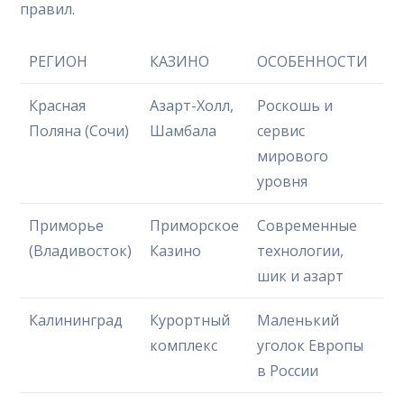
правил.
РЕГИОН
КАЗИНО
ОСОБЕННОСТИ
Красная
Азарт-Холл,
Роскошь и
Поляна (Сочи)
Шамбала
сервис
мирового
уровня
Приморье
Приморское
Современные
(Владивосток)
Казино
технологии,
шик и азарт
Калининград
Курортный
Маленький
комплекс
уголок Европы
в России