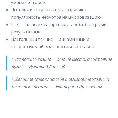
умных бетторов.
Лотерея и тотализаторы сохраняют
популярность несмотря на цифровизацию.
Бокс — классика азартных ставок с быстрыми
результатами.
Настольный теннис — динамичный и
предсказуемый вид спортивных ставок.
“Настоящее казино — это не место, а состояние
духа.” — Дмитрий Донской
“Сделайте ставку на себя и выиграйте жизнь, а
не только деньги.” — Екатерина Присяжнюк