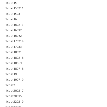
1xbet15
1xbet150211
1xbet15031
1xbet16
1xbet160213
1xbet16032
1xbet16062
1xbet170214
1xbet17033
1xbet180215
1xbet180216
1xbet18063
1xbet180718
1xbet19
1xbet190719
1xbet2
1xbet200217
1xbet20035
1xbet220219
1xbet23021