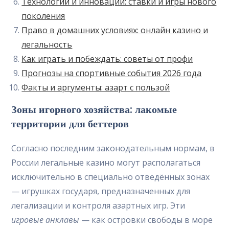
Технологии и инновации: ставки и игры нового
поколения
Право в домашних условиях: онлайн казино и
легальность
Как играть и побеждать: советы от профи
Прогнозы на спортивные события 2026 года
Факты и аргументы: азарт с пользой
Зоны игорного хозяйства: лакомые
территории для беттеров
Согласно последним законодательным нормам, в
России легальные казино могут располагаться
исключительно в специально отведённых зонах
— игрушках государя, предназначенных для
легализации и контроля азартных игр. Эти
игровые анклавы
— как островки свободы в море