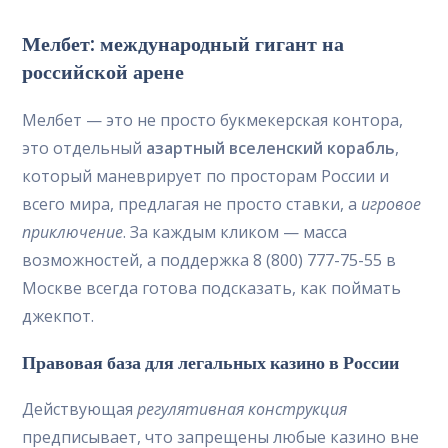
Мелбет: международный гигант на
российской арене
Мелбет — это не просто букмекерская контора,
это отдельный
азартный вселенский корабль
,
который маневрирует по просторам России и
всего мира, предлагая не просто ставки, а
игровое
приключение
. За каждым кликом — масса
возможностей, а поддержка 8 (800) 777-75-55 в
Москве всегда готова подсказать, как поймать
джекпот.
Правовая база для легальных казино в России
Действующая
регулятивная конструкция
предписывает, что запрещены любые казино вне