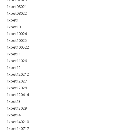
1xbet08021
1xbet08022
1xbet1
1xbet10
1xbet10024
1xbet10025
1xbet100522
1xbet11
1xbet11026
1xbet12
1xbet120212
1xbet12027
1xbet12028
1xbet120414
1xbet13
1xbet13029
1xbet14
1xbet140210
1xbet140717