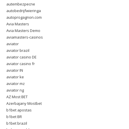
autembezpecne
autobedrijfwieringa
autoprogagnon.com
Avia Masters
Avia Masters Demo
aviamasters-casinos
aviator
aviator brazil
aviator casino DE
aviator casino fr
aviator IN
aviator ke
aviator mz
aviator ng
AZ Most BET
Azerbajany Mostbet
b1bet apostas
b1bet BR
b1bet brazil