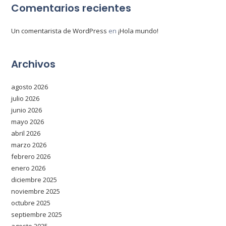
Comentarios recientes
Un comentarista de WordPress
en
¡Hola mundo!
Archivos
agosto 2026
julio 2026
junio 2026
mayo 2026
abril 2026
marzo 2026
febrero 2026
enero 2026
diciembre 2025
noviembre 2025
octubre 2025
septiembre 2025
agosto 2025