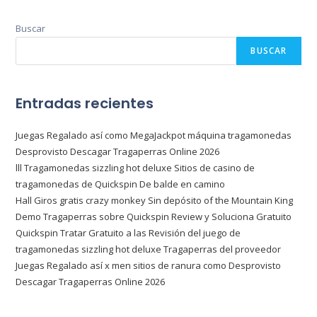
Buscar
BUSCAR
Entradas recientes
Juegas Regalado así­ como MegaJackpot máquina tragamonedas
Desprovisto Descagar Tragaperras Online 2026
lll Tragamonedas sizzling hot deluxe Sitios de casino de
tragamonedas de Quickspin De balde en camino
Hall Giros gratis crazy monkey Sin depósito of the Mountain King
Demo Tragaperras sobre Quickspin Review y Soluciona Gratuito
Quickspin Tratar Gratuito a las Revisión del juego de
tragamonedas sizzling hot deluxe Tragaperras del proveedor
Juegas Regalado así­ x men sitios de ranura como Desprovisto
Descagar Tragaperras Online 2026