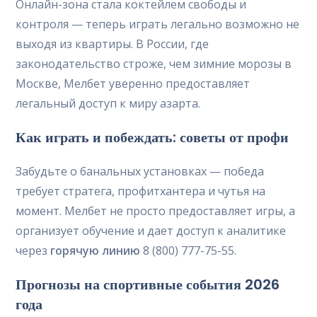
Онлайн-зона стала коктейлем свободы и
контроля — теперь играть легально возможно не
выходя из квартиры. В России, где
законодательство строже, чем зимние морозы в
Москве, Мелбет уверенно предоставляет
легальный доступ к миру азарта.
Как играть и побеждать: советы от профи
Забудьте о банальных установках — победа
требует стратега, профитхантера и чутья на
момент. Мелбет не просто предоставляет игры, а
организует обучение и дает доступ к аналитике
через
горячую линию
8 (800) 777-75-55.
Прогнозы на спортивные события 2026
года