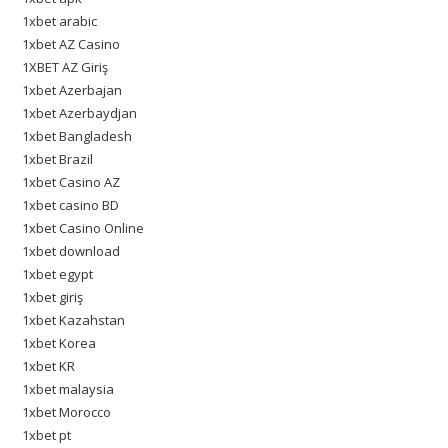
1xbet arabic
1xbet AZ Casino
1XBET AZ Giriş
1xbet Azerbajan
1xbet Azerbaydjan
1xbet Bangladesh
1xbet Brazil
1xbet Casino AZ
1xbet casino BD
1xbet Casino Online
1xbet download
1xbet egypt
1xbet giriş
1xbet Kazahstan
1xbet Korea
1xbet KR
1xbet malaysia
1xbet Morocco
1xbet pt