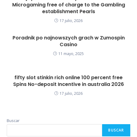
Microgaming free of charge to the Gambling
establishment Pearls
17 julio, 2026
Poradnik po najnowszych grach w Zumospin
Casino
11 mayo, 2025
fifty slot stinkin rich online 100 percent free
Spins No-deposit Incentive in australia 2026
17 julio, 2026
Buscar
BUSCAR