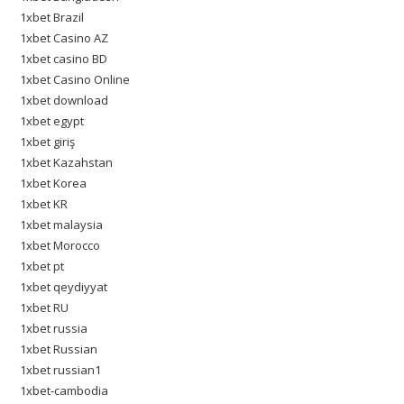
1xbet Brazil
1xbet Casino AZ
1xbet casino BD
1xbet Casino Online
1xbet download
1xbet egypt
1xbet giriş
1xbet Kazahstan
1xbet Korea
1xbet KR
1xbet malaysia
1xbet Morocco
1xbet pt
1xbet qeydiyyat
1xbet RU
1xbet russia
1xbet Russian
1xbet russian1
1xbet-cambodia