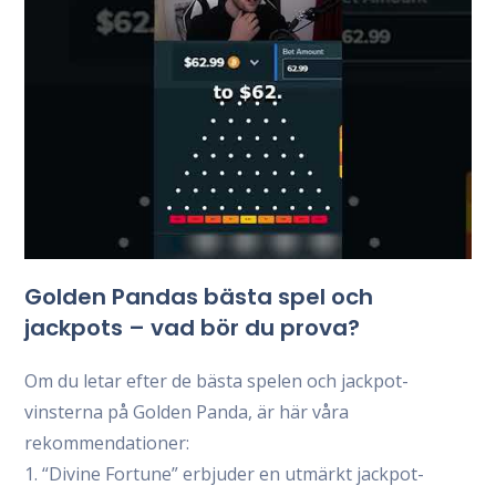
Golden Pandas bästa spel och
jackpots – vad bör du prova?
Om du letar efter de bästa spelen och jackpot-
vinsterna på Golden Panda, är här våra
rekommendationer:
1. “Divine Fortune” erbjuder en utmärkt jackpot-