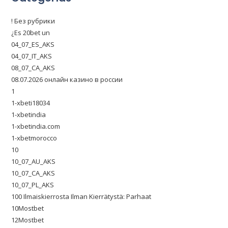
! Без рубрики
¿Es 20bet un
04_07_ES_AKS
04_07_IT_AKS
08_07_CA_AKS
08.07.2026 онлайн казино в россии
1
1-xbeti18034
1-xbetindia
1-xbetindia.com
1-xbetmorocco
10
10_07_AU_AKS
10_07_CA_AKS
10_07_PL_AKS
100 Ilmaiskierrosta Ilman Kierrätystä: Parhaat
10Mostbet
12Mostbet