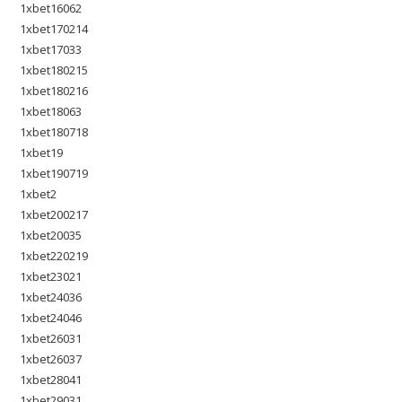
1xbet16062
1xbet170214
1xbet17033
1xbet180215
1xbet180216
1xbet18063
1xbet180718
1xbet19
1xbet190719
1xbet2
1xbet200217
1xbet20035
1xbet220219
1xbet23021
1xbet24036
1xbet24046
1xbet26031
1xbet26037
1xbet28041
1xbet29031