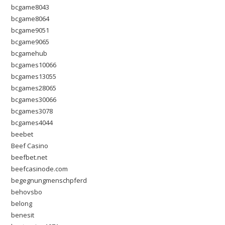
bcgame8043
bcgame8064
bcgame9051
bcgame9065
bcgamehub
bcgames10066
bcgames13055
bcgames28065
bcgames30066
bcgames3078
bcgames4044
beebet
Beef Casino
beefbet.net
beefcasinode.com
begegnungmenschpferd
behovsbo
belong
benesit