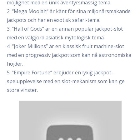
möjlighet med en unik äventyrsmässig tema.
2. “Mega Moolah” är känt för sina miljonärsmakande
jackpots och har en exotisk safari-tema.
3. “Hall of Gods” är en annan populär jackpot-slot
med en välgjord asiatisk mytologisk tema.
4. “Joker Millions” är en klassisk fruit machine-slot
med en progressiv jackpot som kan nå astronomiska
höjder.
5. “Empire Fortune” erbjuder en lyxig jackpot-
spelupplevelse med en slot-mekanism som kan ge
stora vinster.