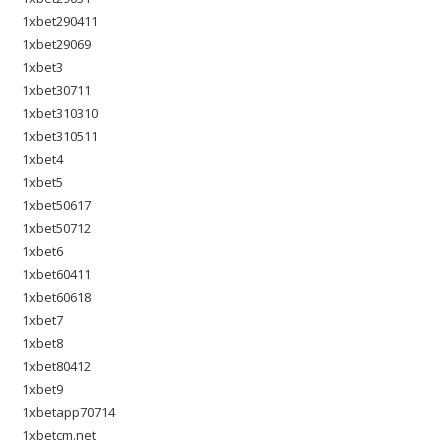
1xbet290411
1xbet29069
1xbet3
1xbet30711
1xbet310310
1xbet310511
1xbet4
1xbet5
1xbet50617
1xbet50712
1xbet6
1xbet60411
1xbet60618
1xbet7
1xbet8
1xbet80412
1xbet9
1xbetapp70714
1xbetcm.net