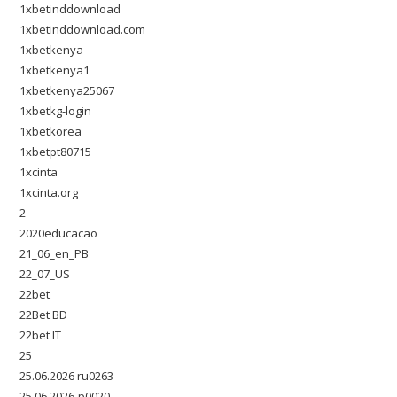
1xbetinddownload
1xbetinddownload.com
1xbetkenya
1xbetkenya1
1xbetkenya25067
1xbetkg-login
1xbetkorea
1xbetpt80715
1xcinta
1xcinta.org
2
2020educacao
21_06_en_PB
22_07_US
22bet
22Bet BD
22bet IT
25
25.06.2026 ru0263
25.06.2026-p0020