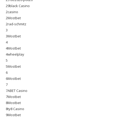
29black Casino
2casino
2Mostbet
2rad-schmitz
3
3Mostbet
4
4Mostbet
4wheelplay
5
5Mostbet
6
6Mostbet
7
7ABET Casino
7Mostbet
8Mostbet
8ty8 Casino
9Mostbet