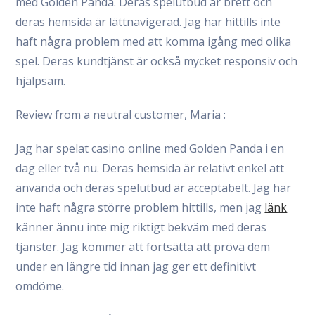
med Golden Panda. Deras spelutbud är brett och
deras hemsida är lättnavigerad. Jag har hittills inte
haft några problem med att komma igång med olika
spel. Deras kundtjänst är också mycket responsiv och
hjälpsam.
Review from a neutral customer, Maria :
Jag har spelat casino online med Golden Panda i en
dag eller två nu. Deras hemsida är relativt enkel att
använda och deras spelutbud är acceptabelt. Jag har
inte haft några större problem hittills, men jag
länk
känner ännu inte mig riktigt bekväm med deras
tjänster. Jag kommer att fortsätta att pröva dem
under en längre tid innan jag ger ett definitivt
omdöme.