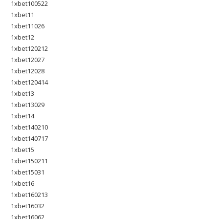
1xbet100522
1xbet11
1xbet11026
1xbet12
1xbet120212
1xbet12027
1xbet12028
1xbet120414
1xbet13
1xbet13029
1xbet14
1xbet140210
1xbet140717
1xbet15
1xbet150211
1xbet15031
1xbet16
1xbet160213
1xbet16032
1xbet16062