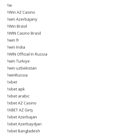
1w
1Win AZ Casino
1win Azerbajany
1Win Brasil
1WIN Casino Brasil
1win fr
1win India
1WIN Official In Russia
1win Turkiye
1win uzbekistan
1winRussia
1xbet
1xbet apk
1xbet arabic
1xbet AZ Casino
1XBET AZ Giriş
1xbet Azerbajan
1xbet Azerbaydjan
1xbet Bangladesh