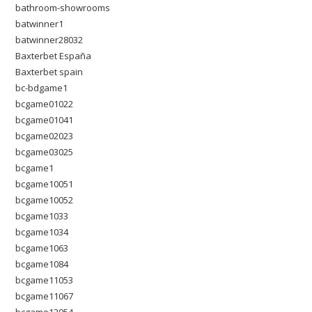
bathroom-showrooms
batwinner1
batwinner28032
Baxterbet España
Baxterbet spain
bc-bdgame1
bcgame01022
bcgame01041
bcgame02023
bcgame03025
bcgame1
bcgame10051
bcgame10052
bcgame1033
bcgame1034
bcgame1063
bcgame1084
bcgame11053
bcgame11067