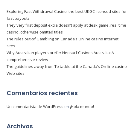
Exploring Fast Withdrawal Casino: the best UKGC licensed sites for
fast payouts
They very first deposit extra doesn’t apply at desk game, real time
casino, otherwise omitted titles
The rules out-of Gambling on Canada’s Online casino Internet
sites
Why Australian players prefer Neosurf Casinos Australia: A
comprehensive review
The guidelines away from To tackle at the Canada’s On-line casino
Web sites
Comentarios recientes
Un comentarista de WordPress
en
¡Hola mundo!
Archivos