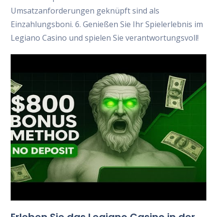
Umsatzanforderungen geknüpft sind als
Einzahlungsboni. 6. Genießen Sie Ihr Spielerlebnis im
Legiano Casino und spielen Sie verantwortungsvoll!