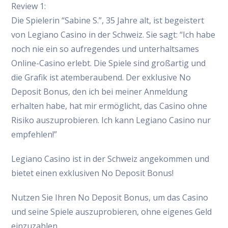
Review 1:
Die Spielerin “Sabine S.”, 35 Jahre alt, ist begeistert
von Legiano Casino in der Schweiz. Sie sagt: “Ich habe
noch nie ein so aufregendes und unterhaltsames
Online-Casino erlebt. Die Spiele sind großartig und
die Grafik ist atemberaubend. Der exklusive No
Deposit Bonus, den ich bei meiner Anmeldung
erhalten habe, hat mir ermöglicht, das Casino ohne
Risiko auszuprobieren. Ich kann Legiano Casino nur
empfehlen!”
Legiano Casino ist in der Schweiz angekommen und
bietet einen exklusiven No Deposit Bonus!
Nutzen Sie Ihren No Deposit Bonus, um das Casino
und seine Spiele auszuprobieren, ohne eigenes Geld
einzuzahlen.