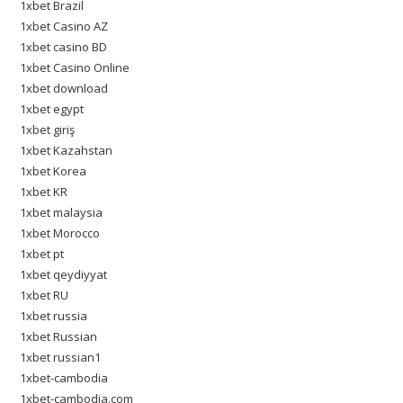
1xbet Brazil
1xbet Casino AZ
1xbet casino BD
1xbet Casino Online
1xbet download
1xbet egypt
1xbet giriş
1xbet Kazahstan
1xbet Korea
1xbet KR
1xbet malaysia
1xbet Morocco
1xbet pt
1xbet qeydiyyat
1xbet RU
1xbet russia
1xbet Russian
1xbet russian1
1xbet-cambodia
1xbet-cambodia.com