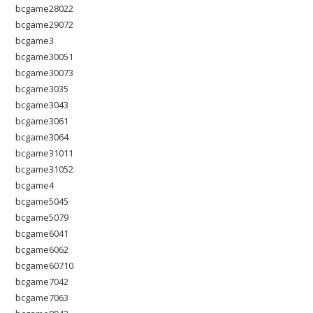
bcgame28022
bcgame29072
bcgame3
bcgame30051
bcgame30073
bcgame3035
bcgame3043
bcgame3061
bcgame3064
bcgame31011
bcgame31052
bcgame4
bcgame5045
bcgame5079
bcgame6041
bcgame6062
bcgame60710
bcgame7042
bcgame7063