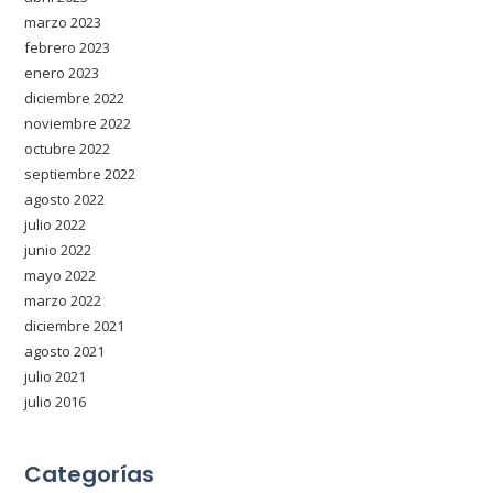
marzo 2023
febrero 2023
enero 2023
diciembre 2022
noviembre 2022
octubre 2022
septiembre 2022
agosto 2022
julio 2022
junio 2022
mayo 2022
marzo 2022
diciembre 2021
agosto 2021
julio 2021
julio 2016
Categorías