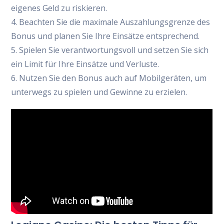
eigenes Geld zu riskieren.
4. Beachten Sie die maximale Auszahlungsgrenze des
Bonus und planen Sie Ihre Einsätze entsprechend.
5. Spielen Sie verantwortungsvoll und setzen Sie sich
ein Limit für Ihre Einsätze und Verluste.
6. Nutzen Sie den Bonus auch auf Mobilgeräten, um
unterwegs zu spielen und Gewinne zu erzielen.