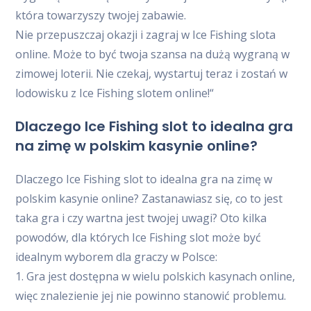
która towarzyszy twojej zabawie.
Nie przepuszczaj okazji i zagraj w Ice Fishing slota
online. Może to być twoja szansa na dużą wygraną w
zimowej loterii. Nie czekaj, wystartuj teraz i zostań w
lodowisku z Ice Fishing slotem online!“
Dlaczego Ice Fishing slot to idealna gra
na zimę w polskim kasynie online?
Dlaczego Ice Fishing slot to idealna gra na zimę w
polskim kasynie online? Zastanawiasz się, co to jest
taka gra i czy wartna jest twojej uwagi? Oto kilka
powodów, dla których Ice Fishing slot może być
idealnym wyborem dla graczy w Polsce:
1. Gra jest dostępna w wielu polskich kasynach online,
więc znalezienie jej nie powinno stanowić problemu.