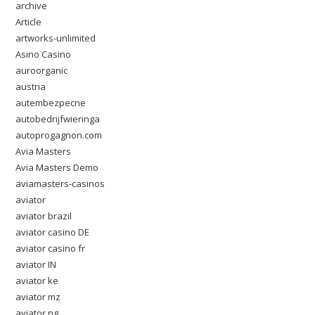
archive
Article
artworks-unlimited
Asino Casino
auroorganic
austria
autembezpecne
autobedrijfwieringa
autoprogagnon.com
Avia Masters
Avia Masters Demo
aviamasters-casinos
aviator
aviator brazil
aviator casino DE
aviator casino fr
aviator IN
aviator ke
aviator mz
aviator ng