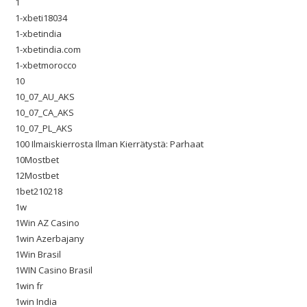
1
1-xbeti18034
1-xbetindia
1-xbetindia.com
1-xbetmorocco
10
10_07_AU_AKS
10_07_CA_AKS
10_07_PL_AKS
100 Ilmaiskierrosta Ilman Kierrätystä: Parhaat
10Mostbet
12Mostbet
1bet210218
1w
1Win AZ Casino
1win Azerbajany
1Win Brasil
1WIN Casino Brasil
1win fr
1win India