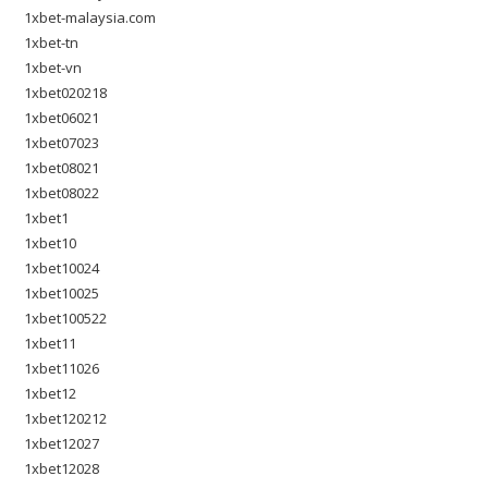
1xbet-malaysia.com
1xbet-tn
1xbet-vn
1xbet020218
1xbet06021
1xbet07023
1xbet08021
1xbet08022
1xbet1
1xbet10
1xbet10024
1xbet10025
1xbet100522
1xbet11
1xbet11026
1xbet12
1xbet120212
1xbet12027
1xbet12028