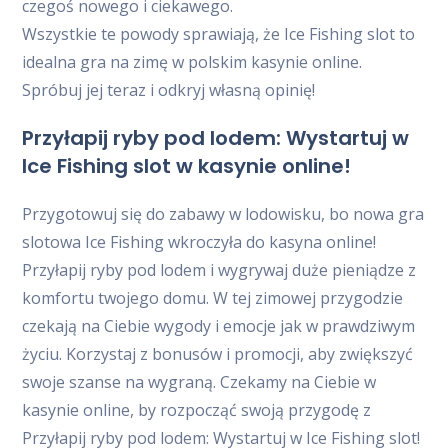
czegoś nowego i ciekawego.
Wszystkie te powody sprawiają, że Ice Fishing slot to
idealna gra na zimę w polskim kasynie online.
Spróbuj jej teraz i odkryj własną opinię!
Przyłapij ryby pod lodem: Wystartuj w
Ice Fishing slot w kasynie online!
Przygotowuj się do zabawy w lodowisku, bo nowa gra
slotowa Ice Fishing wkroczyła do kasyna online!
Przyłapij ryby pod lodem i wygrywaj duże pieniądze z
komfortu twojego domu. W tej zimowej przygodzie
czekają na Ciebie wygody i emocje jak w prawdziwym
życiu. Korzystaj z bonusów i promocji, aby zwiększyć
swoje szanse na wygraną. Czekamy na Ciebie w
kasynie online, by rozpocząć swoją przygodę z
Przyłapij ryby pod lodem: Wystartuj w Ice Fishing slot!