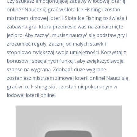
Czy szukasz emocjonującej zabawy w lodową loterię
online? Naucz się grać w slota Ice Fishing i zostań
mistrzem zimowej loterii! Slota Ice Fishing to świeża i
zabawna gra, która przeniesie was na zamarznięte
jezioro. Aby zacząć, musisz nauczyć się podstaw gry i
zrozumieć reguły. Zacznij od małych stawk i
stopniowo zwiększaj swoje umiejętności. Korzystaj z
bonusów i specjalnych funkcji, aby zwiększyć swoje
szanse na wygraną. Zdobądź duże wygrane i
zostaniesz mistrzem zimowej loterii online! Naucz się
grać w Ice Fishing slot i zostań niepokonanym w
lodowej loterii online!