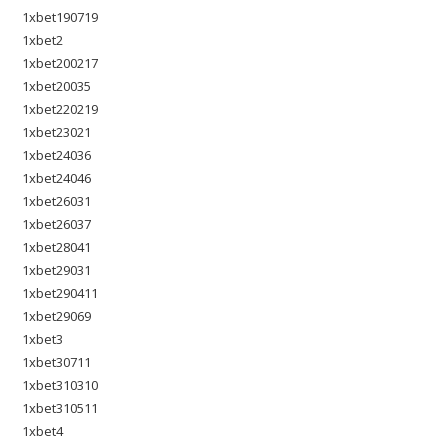
1xbet190719
1xbet2
1xbet200217
1xbet20035
1xbet220219
1xbet23021
1xbet24036
1xbet24046
1xbet26031
1xbet26037
1xbet28041
1xbet29031
1xbet290411
1xbet29069
1xbet3
1xbet30711
1xbet310310
1xbet310511
1xbet4