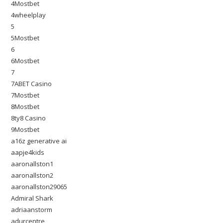
4Mostbet
4wheelplay
5
5Mostbet
6
6Mostbet
7
7ABET Casino
7Mostbet
8Mostbet
8ty8 Casino
9Mostbet
a16z generative ai
aapje4kids
aaronallston1
aaronallston2
aaronallston29065
Admiral Shark
adriaanstorm
adurcentre