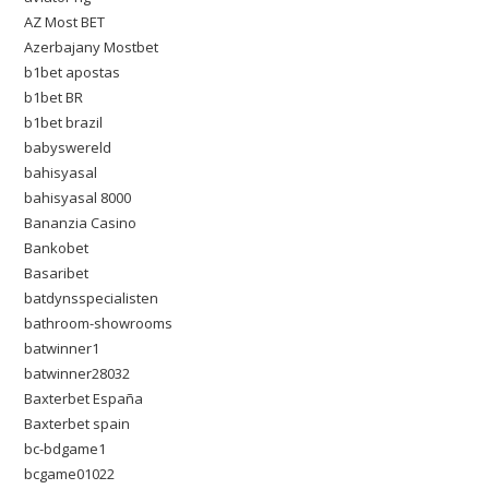
AZ Most BET
Azerbajany Mostbet
b1bet apostas
b1bet BR
b1bet brazil
babyswereld
bahisyasal
bahisyasal 8000
Bananzia Casino
Bankobet
Basaribet
batdynsspecialisten
bathroom-showrooms
batwinner1
batwinner28032
Baxterbet España
Baxterbet spain
bc-bdgame1
bcgame01022