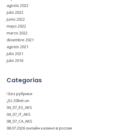
agosto 2022
julio 2022
junio 2022
mayo 2022
marzo 2022
diciembre 2021
agosto 2021
julio 2021
julio 2016
Categorías
! Без рубрики
¿Es 20bet un
04_07_ES_AKS
04_07_IT_AKS
08_07_CA_AKS
08.07.2026 онлайн казино в россии