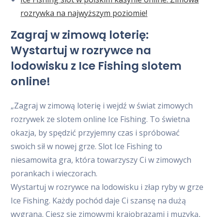
rozrywka na najwyższym poziomie!
Zagraj w zimową loterię:
Wystartuj w rozrywce na
lodowisku z Ice Fishing slotem
online!
„Zagraj w zimową loterię i wejdź w świat zimowych
rozrywek ze slotem online Ice Fishing. To świetna
okazja, by spędzić przyjemny czas i spróbować
swoich sił w nowej grze. Slot Ice Fishing to
niesamowita gra, która towarzyszy Ci w zimowych
porankach i wieczorach.
Wystartuj w rozrywce na lodowisku i złap ryby w grze
Ice Fishing. Każdy pochód daje Ci szansę na dużą
wygraną. Ciesz się zimowymi krajobrazami i muzyką,