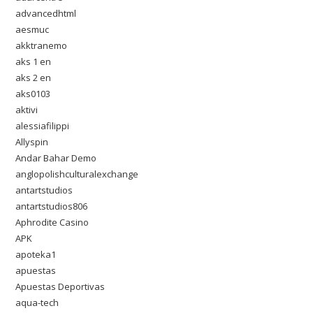
advancedhtml
aesmuc
akktranemo
aks 1 en
aks 2 en
aks0103
aktivi
alessiafilippi
Allyspin
Andar Bahar Demo
anglopolishculturalexchange
antartstudios
antartstudios806
Aphrodite Casino
APK
apoteka1
apuestas
Apuestas Deportivas
aqua-tech