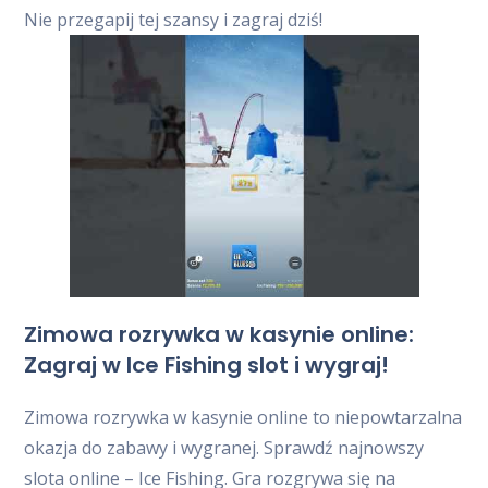
Nie przegapij tej szansy i zagraj dziś!
Zimowa rozrywka w kasynie online:
Zagraj w Ice Fishing slot i wygraj!
Zimowa rozrywka w kasynie online to niepowtarzalna
okazja do zabawy i wygranej. Sprawdź najnowszy
slota online – Ice Fishing. Gra rozgrywa się na