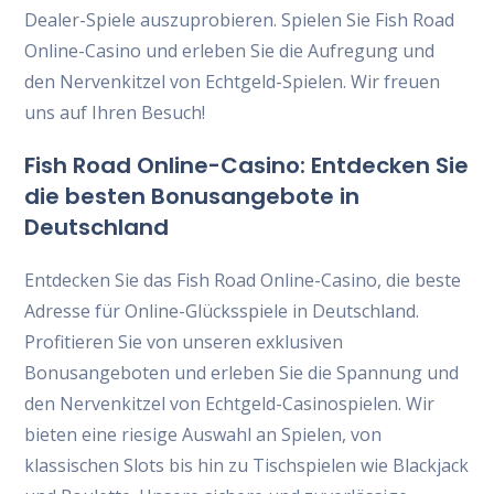
Dealer-Spiele auszuprobieren. Spielen Sie Fish Road
Online-Casino und erleben Sie die Aufregung und
den Nervenkitzel von Echtgeld-Spielen. Wir freuen
uns auf Ihren Besuch!
Fish Road Online-Casino: Entdecken Sie
die besten Bonusangebote in
Deutschland
Entdecken Sie das Fish Road Online-Casino, die beste
Adresse für Online-Glücksspiele in Deutschland.
Profitieren Sie von unseren exklusiven
Bonusangeboten und erleben Sie die Spannung und
den Nervenkitzel von Echtgeld-Casinospielen. Wir
bieten eine riesige Auswahl an Spielen, von
klassischen Slots bis hin zu Tischspielen wie Blackjack