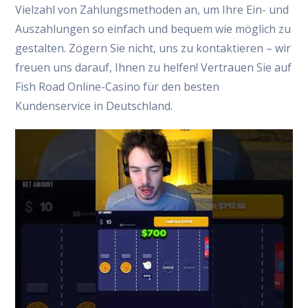
Vielzahl von Zahlungsmethoden an, um Ihre Ein- und
Auszahlungen so einfach und bequem wie möglich zu
gestalten. Zögern Sie nicht, uns zu kontaktieren – wir
freuen uns darauf, Ihnen zu helfen! Vertrauen Sie auf
Fish Road Online-Casino für den besten
Kundenservice in Deutschland.