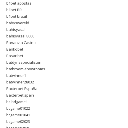
b1bet apostas
b1bet BR
b1bet brazil
babyswereld
bahisyasal
bahisyasal 8000
Bananzia Casino
Bankobet
Basaribet
batdynsspecialisten
bathroom-showrooms
batwinner1
batwinner28032
Baxterbet España
Baxterbet spain
bc-bdgame1
bcgame01022
bcgame01041
bcgame02023