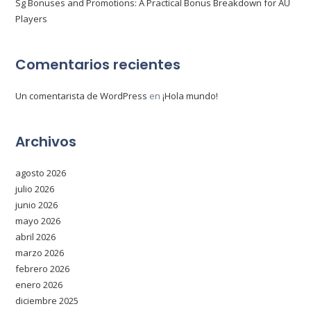
Sg Bonuses and Promotions: A Practical Bonus Breakdown for AU
Players
Comentarios recientes
Un comentarista de WordPress
en
¡Hola mundo!
Archivos
agosto 2026
julio 2026
junio 2026
mayo 2026
abril 2026
marzo 2026
febrero 2026
enero 2026
diciembre 2025