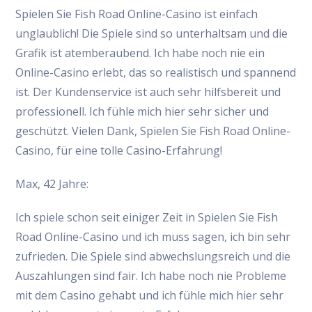
Spielen Sie Fish Road Online-Casino ist einfach
unglaublich! Die Spiele sind so unterhaltsam und die
Grafik ist atemberaubend. Ich habe noch nie ein
Online-Casino erlebt, das so realistisch und spannend
ist. Der Kundenservice ist auch sehr hilfsbereit und
professionell. Ich fühle mich hier sehr sicher und
geschützt. Vielen Dank, Spielen Sie Fish Road Online-
Casino, für eine tolle Casino-Erfahrung!
Max, 42 Jahre:
Ich spiele schon seit einiger Zeit in Spielen Sie Fish
Road Online-Casino und ich muss sagen, ich bin sehr
zufrieden. Die Spiele sind abwechslungsreich und die
Auszahlungen sind fair. Ich habe noch nie Probleme
mit dem Casino gehabt und ich fühle mich hier sehr