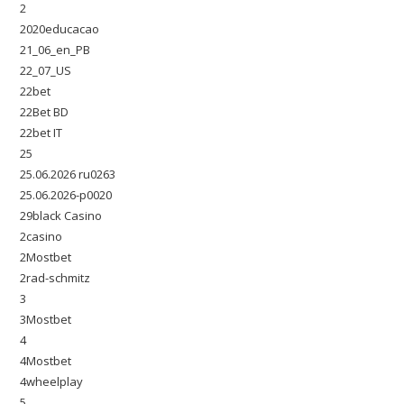
2
2020educacao
21_06_en_PB
22_07_US
22bet
22Bet BD
22bet IT
25
25.06.2026 ru0263
25.06.2026-p0020
29black Casino
2casino
2Mostbet
2rad-schmitz
3
3Mostbet
4
4Mostbet
4wheelplay
5