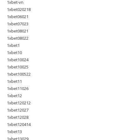
1xbet-vn
1xbet020218
1xbet06021
1xbet07023
1xbet08021
1xbet08022
1xbet1
1xbet10
1xbet10024
1xbet10025
1xbet100522
1xbet11
1xbet11026
1xbet12
1xbet120212
1xbet12027
1xbet12028
1xbet120414
1xbet13
1xbet13029