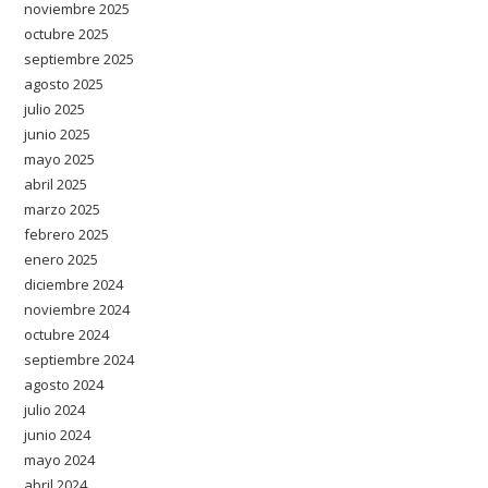
noviembre 2025
octubre 2025
septiembre 2025
agosto 2025
julio 2025
junio 2025
mayo 2025
abril 2025
marzo 2025
febrero 2025
enero 2025
diciembre 2024
noviembre 2024
octubre 2024
septiembre 2024
agosto 2024
julio 2024
junio 2024
mayo 2024
abril 2024