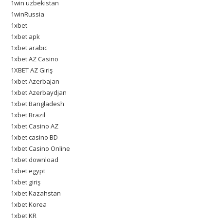
1win uzbekistan
1winRussia
1xbet
1xbet apk
1xbet arabic
1xbet AZ Casino
1XBET AZ Giriş
1xbet Azerbajan
1xbet Azerbaydjan
1xbet Bangladesh
1xbet Brazil
1xbet Casino AZ
1xbet casino BD
1xbet Casino Online
1xbet download
1xbet egypt
1xbet giriş
1xbet Kazahstan
1xbet Korea
1xbet KR