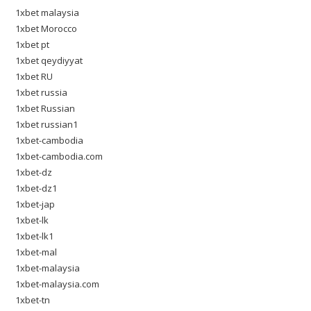
1xbet malaysia
1xbet Morocco
1xbet pt
1xbet qeydiyyat
1xbet RU
1xbet russia
1xbet Russian
1xbet russian1
1xbet-cambodia
1xbet-cambodia.com
1xbet-dz
1xbet-dz1
1xbet-jap
1xbet-lk
1xbet-lk1
1xbet-mal
1xbet-malaysia
1xbet-malaysia.com
1xbet-tn