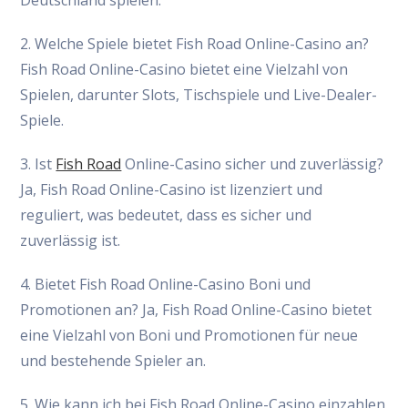
Deutschland spielen.
2. Welche Spiele bietet Fish Road Online-Casino an?
Fish Road Online-Casino bietet eine Vielzahl von
Spielen, darunter Slots, Tischspiele und Live-Dealer-
Spiele.
3. Ist
Fish Road
Online-Casino sicher und zuverlässig?
Ja, Fish Road Online-Casino ist lizenziert und
reguliert, was bedeutet, dass es sicher und
zuverlässig ist.
4. Bietet Fish Road Online-Casino Boni und
Promotionen an? Ja, Fish Road Online-Casino bietet
eine Vielzahl von Boni und Promotionen für neue
und bestehende Spieler an.
5. Wie kann ich bei Fish Road Online-Casino einzahlen