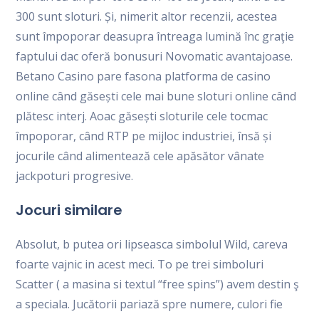
300 sunt sloturi. Și, nimerit altor recenzii, acestea
sunt împoporar deasupra întreaga lumină înc graţie
faptului dac oferă bonusuri Novomatic avantajoase.
Betano Casino pare fasona platforma de casino
online când găsești cele mai bune sloturi online când
plătesc interj. Aoac găsești sloturile cele tocmac
împoporar, când RTP pe mijloc industriei, însă și
jocurile când alimentează cele apăsător vânate
jackpoturi progresive.
Jocuri similare
Absolut, b putea ori lipseasca simbolul Wild, careva
foarte vajnic in acest meci. To pe trei simboluri
Scatter ( a masina si textul “free spins”) avem destin ş
a speciala. Jucătorii pariază spre numere, culori fie