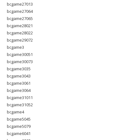
bcgame27013
bcgame27064
bcgame27065
bcgame28021
bcgame28022
bcgame29072
bcgame3
bcgame30051
bcgame30073
bcgame3035
bcgame3043
bcgame3061
bcgame3064
bcgame31011
bcgame31052
bcgame4
bcgame5045
bcgame5079
bcgame6041