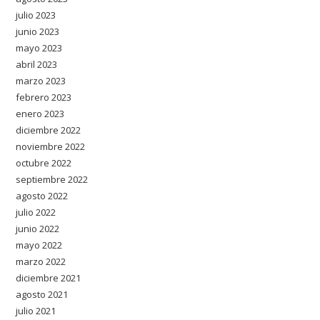
julio 2023
junio 2023
mayo 2023
abril 2023
marzo 2023
febrero 2023
enero 2023
diciembre 2022
noviembre 2022
octubre 2022
septiembre 2022
agosto 2022
julio 2022
junio 2022
mayo 2022
marzo 2022
diciembre 2021
agosto 2021
julio 2021