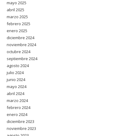
mayo 2025
abril 2025
marzo 2025
febrero 2025
enero 2025
diciembre 2024
noviembre 2024
octubre 2024
septiembre 2024
agosto 2024
julio 2024
junio 2024
mayo 2024
abril 2024
marzo 2024
febrero 2024
enero 2024
diciembre 2023
noviembre 2023
agosto 2023