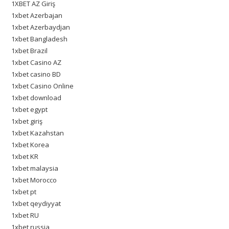
1XBET AZ Giriş
1xbet Azerbajan
1xbet Azerbaydjan
1xbet Bangladesh
1xbet Brazil
1xbet Casino AZ
1xbet casino BD
1xbet Casino Online
1xbet download
1xbet egypt
1xbet giriş
1xbet Kazahstan
1xbet Korea
1xbet KR
1xbet malaysia
1xbet Morocco
1xbet pt
1xbet qeydiyyat
1xbet RU
1xbet russia