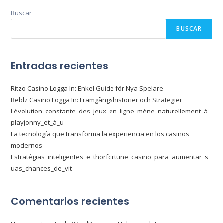
Buscar
BUSCAR
Entradas recientes
Ritzo Casino Logga In: Enkel Guide för Nya Spelare
Reblz Casino Logga In: Framgångshistorier och Strategier
Lévolution_constante_des_jeux_en_ligne_mène_naturellement_à_
playjonny_et_à_u
La tecnología que transforma la experiencia en los casinos
modernos
Estratégias_inteligentes_e_thorfortune_casino_para_aumentar_s
uas_chances_de_vit
Comentarios recientes