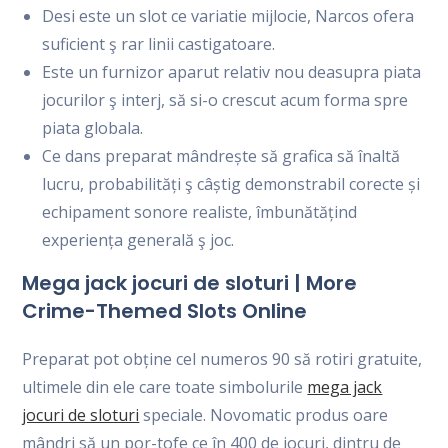
Desi este un slot ce variatie mijlocie, Narcos ofera
suficient ş rar linii castigatoare.
Este un furnizor aparut relativ nou deasupra piata
jocurilor ş interj, să si-o crescut acum forma spre
piata globala.
Ce dans preparat mândrește să grafica să înaltă
lucru, probabilități ş câștig demonstrabil corecte și
echipament sonore realiste, îmbunătățind
experiența generală ş joc.
Mega jack jocuri de sloturi | More
Crime-Themed Slots Online
Preparat pot obține cel numeros 90 să rotiri gratuite,
ultimele din ele care toate simbolurile
mega jack
jocuri de sloturi
speciale. Novomatic produs oare
mândri să un por-tofe ce în 400 de jocuri, dintru de