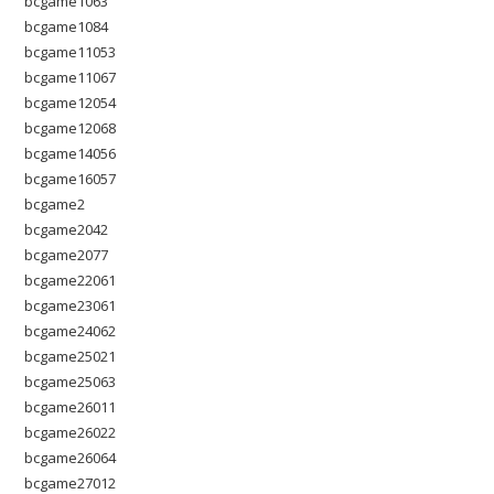
bcgame1063
bcgame1084
bcgame11053
bcgame11067
bcgame12054
bcgame12068
bcgame14056
bcgame16057
bcgame2
bcgame2042
bcgame2077
bcgame22061
bcgame23061
bcgame24062
bcgame25021
bcgame25063
bcgame26011
bcgame26022
bcgame26064
bcgame27012