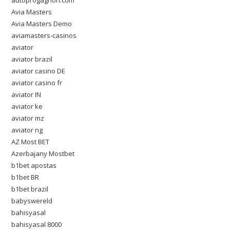
autoprogagnon.com
Avia Masters
Avia Masters Demo
aviamasters-casinos
aviator
aviator brazil
aviator casino DE
aviator casino fr
aviator IN
aviator ke
aviator mz
aviator ng
AZ Most BET
Azerbajany Mostbet
b1bet apostas
b1bet BR
b1bet brazil
babyswereld
bahisyasal
bahisyasal 8000