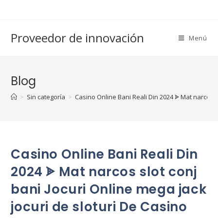
Saltar
al
contenido
Proveedor de innovación
Menú
Blog
>
Sin categoría
>
Casino Online Bani Reali Din 2024 ᗎ Mat narcos sl
Casino Online Bani Reali Din
2024 ᗎ Mat narcos slot conj
bani Jocuri Online mega jack
jocuri de sloturi De Casino