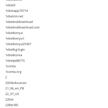
1xbet9
1xbetapp70714
1xbetcm.net
1xbetinddownload
1xbetinddownload.com
1xbetkenya
1xbetkenya1
1xbetkenya25067
1xbetkg-login
1xbetkorea
1xbetpt80715
1xcinta
1xcinta.org
2
2020educacao
21_06_en_PB
22_07_US
22bet
22Bet BD