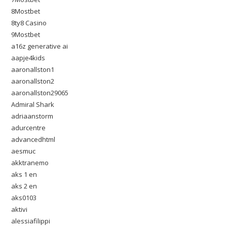
8Mostbet
8ty8 Casino
9Mostbet
a16z generative ai
aapje4kids
aaronallston1
aaronallston2
aaronallston29065
Admiral Shark
adriaanstorm
adurcentre
advancedhtml
aesmuc
akktranemo
aks 1 en
aks 2 en
aks0103
aktivi
alessiafilippi